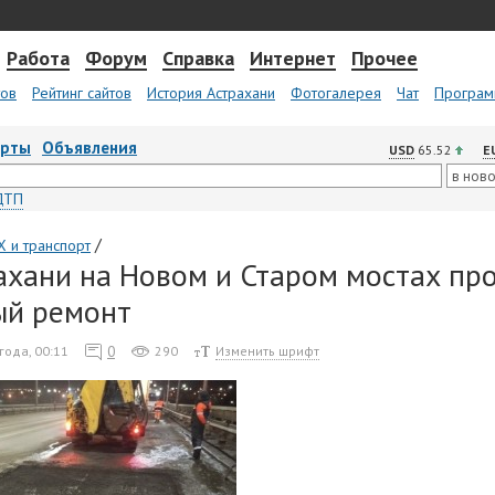
Работа
Форум
Справка
Интернет
Прочее
тов
Рейтинг сайтов
История Астрахани
Фотогалерея
Чат
Програм
арты
Объявления
USD
65.52
E
ДТП
/
 и транспорт
ахани на Новом и Старом мостах пр
ый ремонт
0
года, 00:11
290
Изменить шрифт