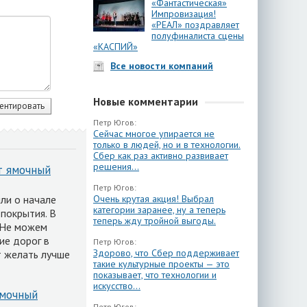
«Фантастическая»
Импровизация!
«РЕАЛ» поздравляет
полуфиналиста сцены
«КАСПИЙ»
Все новости компаний
Новые комментарии
Петр Югов:
Сейчас многое упирается не
только в людей, но и в технологии.
Сбер как раз активно развивает
решения...
т ямочный
Петр Югов:
ли о начале
Очень крутая акция! Выбрал
категории заранее, ну а теперь
покрытия. В
теперь жду тройной выгоды.
 Не можем
ие дорог в
Петр Югов:
Здорово, что Сбер поддерживает
т желать лучше
такие культурные проекты — это
показывает, что технологии и
искусство...
ямочный
Петр Югов: