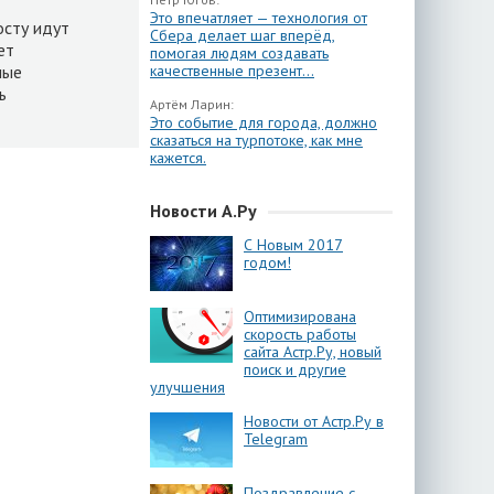
Это впечатляет — технология от
осту идут
Сбера делает шаг вперёд,
ет
помогая людям создавать
ные
качественные презент...
ь
Артём Ларин:
Это событие для города, должно
сказаться на турпотоке, как мне
кажется.
Новости А.Ру
С Новым 2017
годом!
Оптимизирована
скорость работы
сайта Астр.Ру, новый
поиск и другие
улучшения
Новости от Астр.Ру в
Telegram
Поздравление с