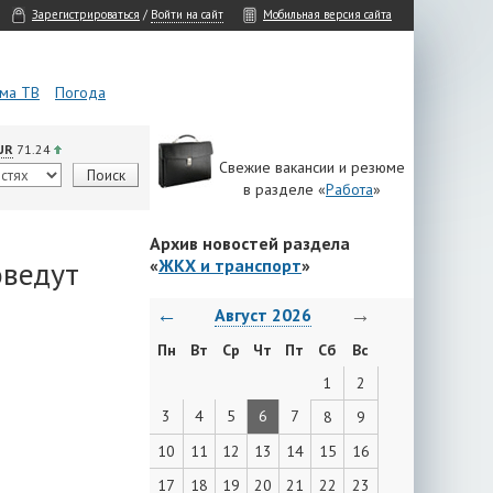
Зарегистрироваться
/
Войти на сайт
Мобильная версия сайта
ма ТВ
Погода
UR
71.24
Свежие вакансии и резюме
в разделе «
Работа
»
Архив новостей раздела
оведут
«
ЖКХ и транспорт
»
←
→
Август 2026
Пн
Вт
Ср
Чт
Пт
Сб
Вс
1
2
3
4
5
6
7
8
9
10
11
12
13
14
15
16
17
18
19
20
21
22
23