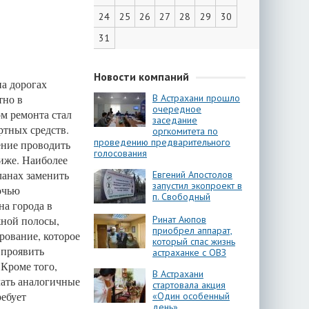
24
25
26
27
28
29
30
31
Новости компаний
а дорогах
тно в
В Астрахани прошло
очередное
м ремонта стал
заседание
ртных средств.
оргкомитета по
проведению предварительного
ение проводить
голосования
ниже. Наиболее
ланах заменить
Евгений Апостолов
запустил экопроект в
очью
п. Свободный
на города в
жной полосы,
Ринат Аюпов
приобрел аппарат,
рование, которое
который спас жизнь
 проявить
астраханке с ОВЗ
Кроме того,
В Астрахани
чать аналогичные
стартовала акция
ребует
«Один особенный
день»