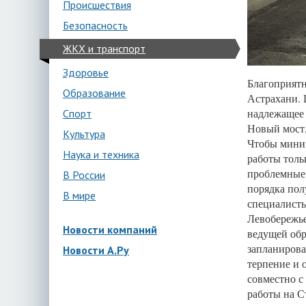
Происшествия
Безопасность
ЖКХ и транспорт
Здоровье
Благоприятн
Образование
Астрахани. 
надлежащее 
Спорт
Новый мост,
Культура
Чтобы миним
Наука и техника
работы толь
проблемные 
В России
порядка пол
В мире
специалисты
Левобережье
Новости компаний
ведущей обр
запланирова
Новости А.Ру
терпение и 
совместно с
работы на С