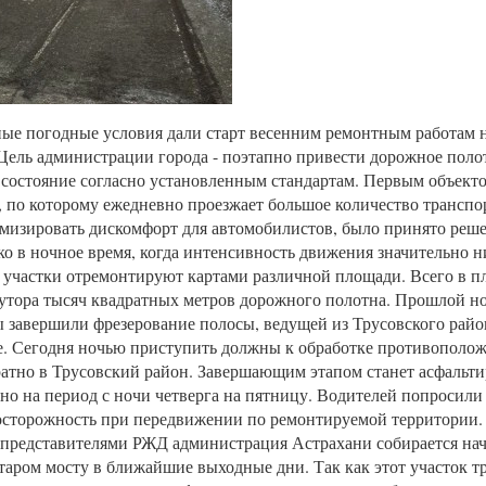
ые погодные условия дали старт весенним ремонтным работам н
Цель администрации города - поэтапно привести дорожное поло
состояние согласно установленным стандартам. Первым объекто
 по которому ежедневно проезжает большое количество транспо
изировать дискомфорт для автомобилистов, было принято реш
ко в ночное время, когда интенсивность движения значительно 
участки отремонтируют картами различной площади. Всего в п
утора тысяч квадратных метров дорожного полотна. Прошлой н
 завершили фрезерование полосы, ведущей из Трусовского райо
. Сегодня ночью приступить должны к обработке противополо
атно в Трусовский район. Завершающим этапом станет асфальти
но на период с ночи четверга на пятницу. Водителей попросили
осторожность при передвижении по ремонтируемой территории. 
 представителями РЖД администрация Астрахани собирается на
таром мосту в ближайшие выходные дни. Так как этот участок т