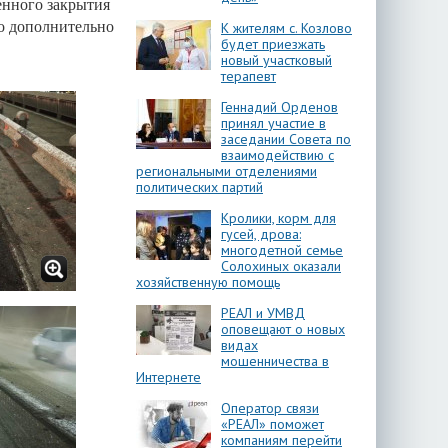
енного закрытия
но дополнительно
К жителям с. Козлово
будет приезжать
новый участковый
терапевт
Геннадий Орденов
принял участие в
заседании Совета по
взаимодействию с
региональными отделениями
политических партий
Кролики, корм для
гусей, дрова:
многодетной семье
Солохиных оказали
хозяйственную помощь
РЕАЛ и УМВД
оповещают о новых
видах
мошенничества в
Интернете
Оператор связи
«РЕАЛ» поможет
компаниям перейти