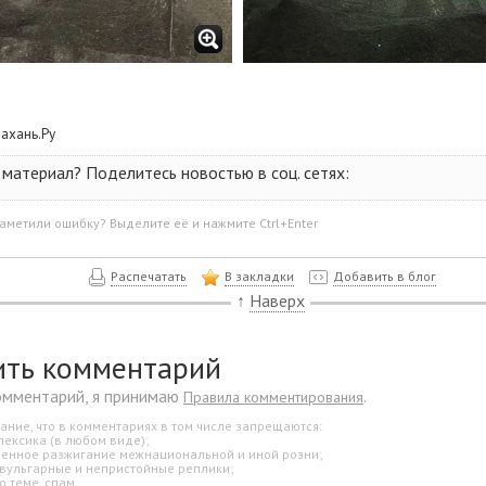
рахань.Ру
материал? Поделитесь новостью в соц. сетях:
аметили ошибку? Выделите её и нажмите Ctrl+Enter
Распечатать
В закладки
Добавить в блог
↑
Наверх
ить комментарий
омментарий, я принимаю
.
Правила комментирования
ание, что в комментариях в том числе запрещаются:
лексика (в любом виде);
свенное разжигание межнациональной и иной розни;
 вульгарные и непристойные реплики;
о теме, спам.