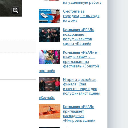
на удаленную работу
Смотрите за
городом, не выходя
из дома
Компания «РЕАЛ»
поздравляет
полуфиналистов
сцены «Каспий»
Компания «РЕАЛ» и
шьет, и вяжет, и …
приглашает на
фестиваль «Золотой
портной»
Интрига достойная
финала! Стал
известен еще один
полуфиналист сцены
«Каспий»
Компания «РЕАЛ»
приглашает
насладиться
«Импровизацией»