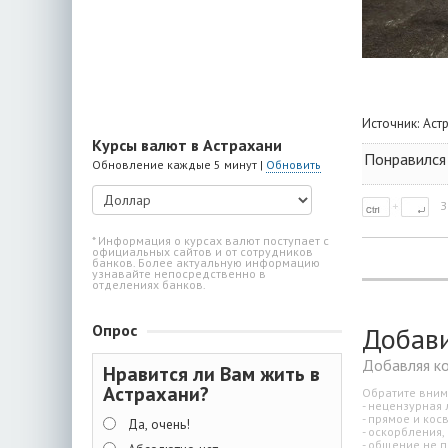
Источник:
Аст
Курсы валют в Астрахани
Понравился 
Обновление каждые 5 минут |
Обновить
З
* Информация о курсах валют поступает с
официальных сайтов и от сотрудников
банков. Более актуальную информацию
узнавайте непосредственно в
отделениях банков.
Добав
Опрос
Добавляя к
Нравится ли Вам жить в
Астрахани?
Обратите вним
- нецензурная 
- прямое и ко
Да, очень!
- оскорбления,
- общение не п