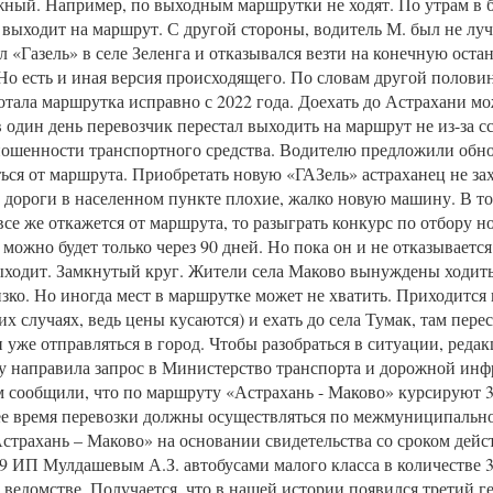
ный. Например, по выходным маршрутки не ходят. По утрам в 
а выходит на маршрут. С другой стороны, водитель М. был не лу
л «Газель» в селе Зеленга и отказывался везти на конечную оста
. Но есть и иная версия происходящего. По словам другой полови
отала маршрутка исправно с 2022 года. Доехать до Астрахани мо
в один день перевозчик перестал выходить на маршрут не из-за сс
ошенности транспортного средства. Водителю предложили обно
ться от маршрута. Приобретать новую «ГАЗель» астраханец не за
и дороги в населенном пункте плохие, жалко новую машину. В то
все же откажется от маршрута, то разыграть конкурс по отбору н
можно будет только через 90 дней. Но пока он и не отказывается
ходит. Замкнутый круг. Жители села Маково вынуждены ходить 
изко. Но иногда мест в маршрутке может не хватить. Приходится
их случаях, ведь цены кусаются) и ехать до села Тумак, там пере
 уже отправляться в город. Чтобы разобраться в ситуации, реда
у направила запрос в Министерство транспорта и дорожной ин
м сообщили, что по маршруту «Астрахань - Маково» курсируют 3
ее время перевозки должны осуществляться по межмуниципальн
страхань – Маково» на основании свидетельства со сроком дейст
29 ИП Мулдашевым А.З. автобусами малого класса в количестве 3
в ведомстве. Получается, что в нашей истории появился третий ге