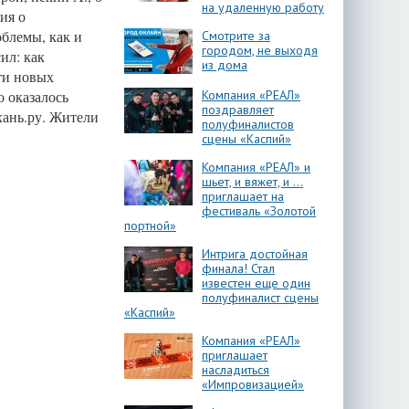
на удаленную работу
ия о
блемы, как и
Смотрите за
городом, не выходя
ил: как
из дома
ти новых
о оказалось
Компания «РЕАЛ»
поздравляет
хань.ру. Жители
полуфиналистов
сцены «Каспий»
Компания «РЕАЛ» и
шьет, и вяжет, и …
приглашает на
фестиваль «Золотой
портной»
Интрига достойная
финала! Стал
известен еще один
полуфиналист сцены
«Каспий»
Компания «РЕАЛ»
приглашает
насладиться
«Импровизацией»