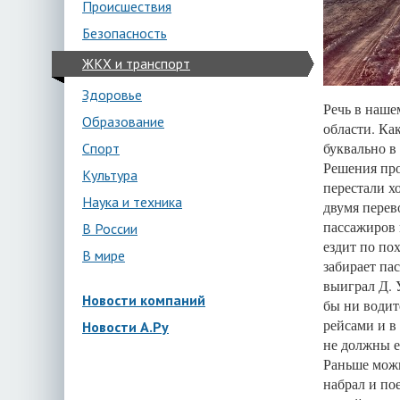
Происшествия
Безопасность
ЖКХ и транспорт
Здоровье
Речь в наше
Образование
области. Ка
буквально в
Спорт
Решения про
Культура
перестали хо
Наука и техника
двумя перев
пассажиров 
В России
ездит по по
В мире
забирает па
выиграл Д. 
Новости компаний
бы ни водит
рейсами и в
Новости А.Ру
не должны е
Раньше можн
набрал и по