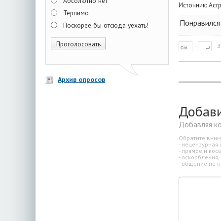
Абсолютно нет
Источник:
Аст
Терпимо
Понравился 
Поскорее бы отсюда уехать!
З
Архив опросов
Добав
Добавляя к
Обратите вним
- нецензурная 
- прямое и ко
- оскорбления,
- общение не п