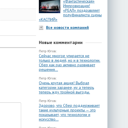
«Фантастическая»
Импровизация!
«РЕАЛ» поздравляет
полуфиналиста сцены
«КАСПИЙ»
Все новости компаний
Новые комментарии
Петр Югов:
Сейчас многое упирается не
только в людей, но и в технологии.
Сбер как раз активно развивает
решения...
Петр Югов:
Очень крутая акция! Выбрал
категории заранее, ну а теперь
теперь жду тройной выгоды.
Петр Югов:
Здорово, что Сбер поддерживает
такие культурные проекты — это
показывает, что технологии и
искусство...
Петр Югов: