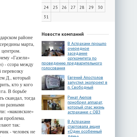
24
25
26
27
28
29
30
31
Новости компаний
одарском районе
 середины марта,
В Астрахани прошло
очередное
м центром.
заседание
очему «Газели»
оргкомитета по
проведению предварительного
н) - ссора между
голосования
й перевозку
ем Д., который
Евгений Апостолов
запустил экопроект в
ить, кто у кого
п. Свободный
уга. В борьбе
ь скандал, тогда
Ринат Аюпов
приобрел аппарат,
Они разными
который спас жизнь
ли: «маковские»
астраханке с ОВЗ
ая проблема.
В Астрахани
лают так:
стартовала акция
чик - человек не
«Один особенный
день»