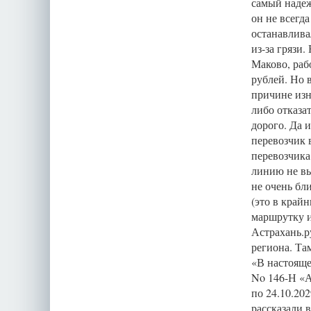
самый надеж
он не всегд
останавлива
из-за грязи
Маково, раб
рублей. Но 
причине изн
либо отказа
дорого. Да 
перевозчик 
перевозчика 
линию не вы
не очень бл
(это в крайн
маршрутку и
Астрахань.р
региона. Та
«В настоящ
No 146-Н «А
по 24.10.20
рассказали 