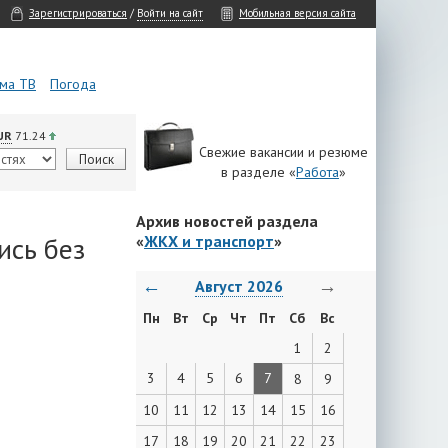
Зарегистрироваться
/
Войти на сайт
Мобильная версия сайта
ма ТВ
Погода
UR
71.24
Свежие вакансии и резюме
в разделе «
Работа
»
Архив новостей раздела
ись без
«
ЖКХ и транспорт
»
←
→
Август 2026
Пн
Вт
Ср
Чт
Пт
Сб
Вс
1
2
3
4
5
6
7
8
9
10
11
12
13
14
15
16
17
18
19
20
21
22
23