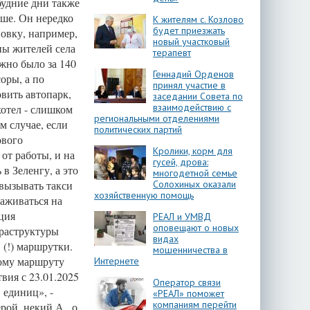
будние дни также
чше. Он нередко
К жителям с. Козлово
будет приезжать
новку, например,
новый участковый
ны жителей села
терапевт
жно было за 140
Геннадий Орденов
оры, а по
принял участие в
вить автопарк,
заседании Совета по
взаимодействию с
хотел - слишком
региональными отделениями
м случае, если
политических партий
ового
Кролики, корм для
 от работы, и на
гусей, дрова:
в Зеленгу, а это
многодетной семье
 вызывать такси
Солохиных оказали
хозяйственную помощь
саживаться на
кция
РЕАЛ и УМВД
оповещают о новых
фраструктуры
видах
 (!) маршрутки.
мошенничества в
ому маршруту
Интернете
вия с 23.01.2025
Оператор связи
 единиц», -
«РЕАЛ» поможет
компаниям перейти
рой, некий А., о