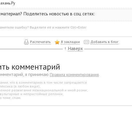
рахань.Ру
материал? Поделитесь новостью в соц. сетях:
аметили ошибку? Выделите её и нажмите Ctrl+Enter
Распечатать
В закладки
Добавить в блог
↑
Наверх
ить комментарий
омментарий, я принимаю
.
Правила комментирования
ание, что в комментариях в том числе запрещаются:
лексика (в любом виде);
свенное разжигание межнациональной и иной розни;
 вульгарные и непристойные реплики;
о теме, спам.