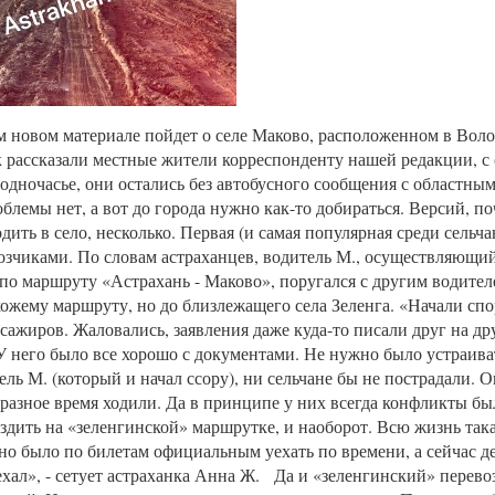
м новом материале пойдет о селе Маково, расположенном в Вол
к рассказали местные жители корреспонденту нашей редакции, с
 одночасье, они остались без автобусного сообщения с областны
блемы нет, а вот до города нужно как-то добираться. Версий, п
дить в село, несколько. Первая (и самая популярная среди сельча
озчиками. По словам астраханцев, водитель М., осуществляющи
по маршруту «Астрахань - Маково», поругался с другим водител
хожему маршруту, но до близлежащего села Зеленга. «Начали спор
ссажиров. Жаловались, заявления даже куда-то писали друг на др
У него было все хорошо с документами. Не нужно было устраиват
ель М. (который и начал ссору), ни сельчане бы не пострадали. 
 разное время ходили. Да в принципе у них всегда конфликты бы
здить на «зеленгинской» маршрутке, и наоборот. Всю жизнь так
о было по билетам официальным уехать по времени, а сейчас де
ехал», - сетует астраханка Анна Ж. Да и «зеленгинский» перевоз