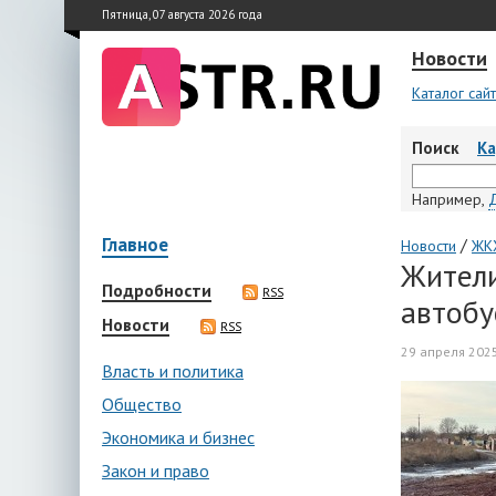
Пятница, 07 августа 2026 года
Новости
Каталог сай
Поиск
К
Например,
Главное
/
Новости
ЖКХ
Жители
Подробности
RSS
автобу
Новости
RSS
29 апреля 2025
Власть и политика
Общество
Экономика и бизнес
Закон и право