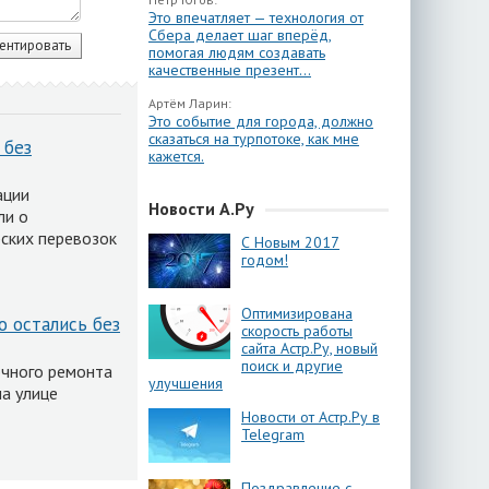
Это впечатляет — технология от
Сбера делает шаг вперёд,
помогая людям создавать
качественные презент...
Артём Ларин:
Это событие для города, должно
сказаться на турпотоке, как мне
 без
кажется.
ации
Новости А.Ру
ли о
ских перевозок
С Новым 2017
годом!
Оптимизирована
о остались без
скорость работы
сайта Астр.Ру, новый
поиск и другие
рочного ремонта
улучшения
а улице
Новости от Астр.Ру в
Telegram
Поздравление с