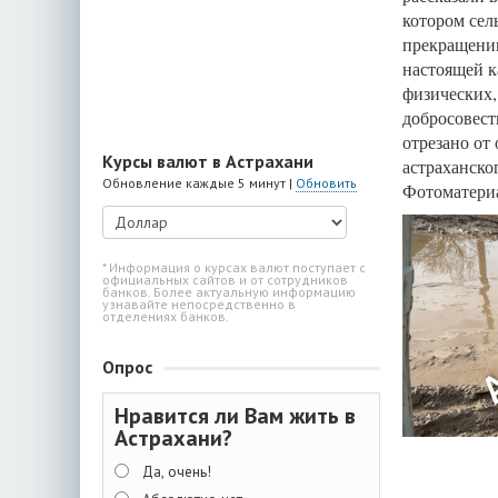
котором сел
прекращении
настоящей к
физических,
добросовест
отрезано от
Курсы валют в Астрахани
астраханско
Обновление каждые 5 минут |
Обновить
Фотоматериа
* Информация о курсах валют поступает с
официальных сайтов и от сотрудников
банков. Более актуальную информацию
узнавайте непосредственно в
отделениях банков.
Опрос
Нравится ли Вам жить в
Астрахани?
Да, очень!