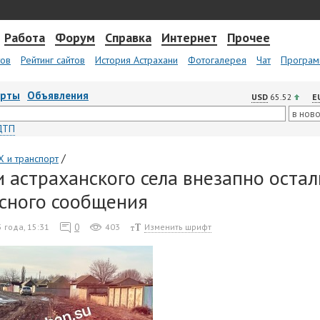
Работа
Форум
Справка
Интернет
Прочее
тов
Рейтинг сайтов
История Астрахани
Фотогалерея
Чат
Програм
арты
Объявления
USD
65.52
E
ДТП
/
 и транспорт
 астраханского села внезапно остал
сного сообщения
0
 года, 15:31
403
Изменить шрифт