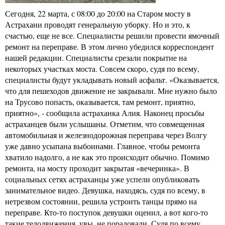
Сегодня, 22 марта, с 08:00 до 20:00 на Старом мосту в
Астрахани проводят генеральную уборку. Но и это, к
счастью, еще не все. Специалисты решили провести ямочный
ремонт на переправе. В этом лично убедился корреспондент
нашей редакции. Специалисты срезали покрытие на
некоторых участках моста. Совсем скоро, судя по всему,
специалисты будут укладывать новый асфальт. «Оказывается,
что для пешеходов движение не закрывали. Мне нужно было
на Трусово попасть, оказывается, там ремонт, приятно,
приятно», - сообщила астраханка Алия. Наконец просьбы
астраханцев были услышаны. Отметим, что совмещенная
автомобильная и железнодорожная переправа через Волгу
уже давно усыпана выбоинами. Главное, чтобы ремонта
хватило надолго, а не как это происходит обычно. Помимо
ремонта, на мосту проходит закрытая «вечеринка». В
социальных сетях астраханцы уже успели опубликовать
занимательное видео. Девушка, находясь, судя по всему, в
нетрезвом состоянии, решила устроить танцы прямо на
переправе. Кто-то поступок девушки оценил, а вот кого-то
такие телодвижения, увы, не порадовали. Судя по всему,