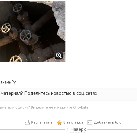
рахань.Ру
материал? Поделитесь новостью в соц. сетях:
аметили ошибку? Выделите её и нажмите Ctrl+Enter
Распечатать
В закладки
Добавить в блог
↑
Наверх