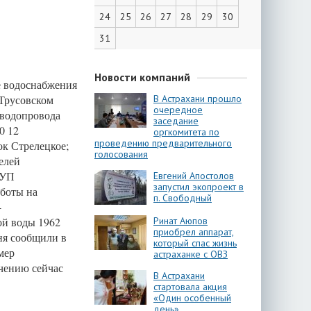
24
25
26
27
28
29
30
31
Новости компаний
е водоснабжения
 Трусовском
В Астрахани прошло
очередное
 водопровода
заседание
0 12
оргкомитета по
проведению предварительного
ок Стрелецкое;
голосования
елей
МУП
Евгений Апостолов
запустил экопроект в
аботы на
п. Свободный
-
ой воды 1962
Ринат Аюпов
приобрел аппарат,
ня сообщили в
который спас жизнь
мер
астраханке с ОВЗ
чению сейчас
В Астрахани
стартовала акция
«Один особенный
день»