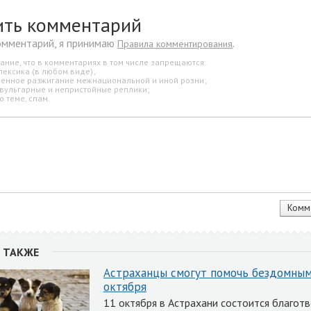
ить комментарий
омментарий, я принимаю
.
Правила комментирования
ание, что в комментариях в том числе запрещаются:
лексика (в любом виде);
свенное разжигание межнациональной и иной розни;
 вульгарные и непристойные реплики;
о теме, спам.
 ТАКЖЕ
Астраханцы смогут помочь бездомны
октября
11 октября в Астрахани состоится благот