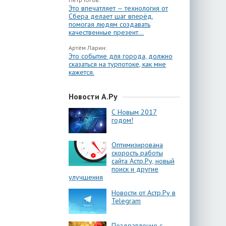
Это впечатляет — технология от
Сбера делает шаг вперёд,
помогая людям создавать
качественные презент...
Артём Ларин:
Это событие для города, должно
сказаться на турпотоке, как мне
кажется.
Новости А.Ру
С Новым 2017
годом!
Оптимизирована
скорость работы
сайта Астр.Ру, новый
поиск и другие
улучшения
Новости от Астр.Ру в
Telegram
Поздравление с