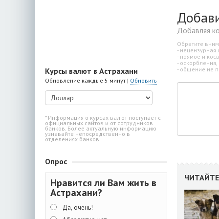
Добав
Добавляя к
Обратите вним
- нецензурная 
- прямое и ко
- оскорбления,
- общение не п
Курсы валют в Астрахани
Обновление каждые 5 минут |
Обновить
* Информация о курсах валют поступает с
официальных сайтов и от сотрудников
банков. Более актуальную информацию
узнавайте непосредственно в
отделениях банков.
Опрос
ЧИТАЙТЕ
Нравится ли Вам жить в
Астрахани?
Да, очень!