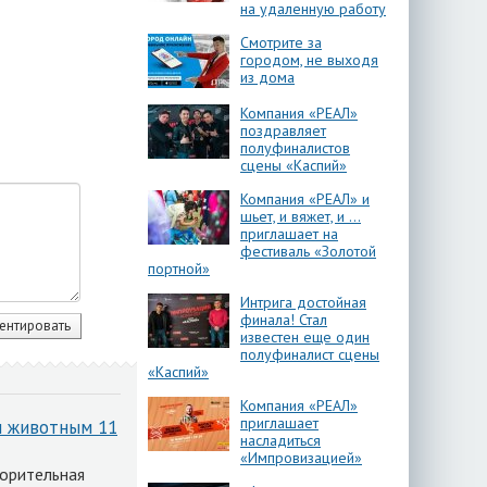
на удаленную работу
Смотрите за
городом, не выходя
из дома
Компания «РЕАЛ»
поздравляет
полуфиналистов
сцены «Каспий»
Компания «РЕАЛ» и
шьет, и вяжет, и …
приглашает на
фестиваль «Золотой
портной»
Интрига достойная
финала! Стал
известен еще один
полуфиналист сцены
«Каспий»
Компания «РЕАЛ»
приглашает
м животным 11
насладиться
«Импровизацией»
ворительная