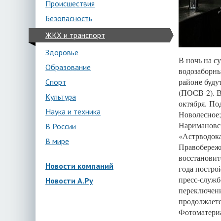
Происшествия
Безопасность
ЖКХ и транспорт
Здоровье
В ночь на с
Образование
водозаборны
районе буду
Спорт
(ПОСВ-2). В
Культура
октября. По
Наука и техника
Новолесное;
Наримановск
В России
«Астрводока
В мире
Правобереж
восстановит
Новости компаний
года постро
пресс-служб
Новости А.Ру
переключени
продолжаетс
Фотоматериа