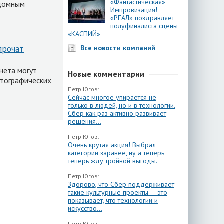
«Фантастическая»
здомным
Импровизация!
«РЕАЛ» поздравляет
полуфиналиста сцены
«КАСПИЙ»
прочат
Все новости компаний
рнета могут
Новые комментарии
птографических
Петр Югов:
Сейчас многое упирается не
только в людей, но и в технологии.
Сбер как раз активно развивает
решения...
Петр Югов:
Очень крутая акция! Выбрал
категории заранее, ну а теперь
теперь жду тройной выгоды.
Петр Югов:
Здорово, что Сбер поддерживает
такие культурные проекты — это
показывает, что технологии и
искусство...
Петр Югов: