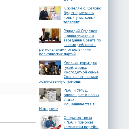
К жителям с. Козлово
будет приезжать
новый участковый
терапевт
Геннадий Орденов
принял участие в
заседании Совета по
взаимодействию с
региональными отделениями
политических партий
Кролики, корм для
гусей, дрова:
многодетной семье
Солохиных оказали
хозяйственную помощь
РЕАЛ и УМВД
оповещают о новых
видах
мошенничества в
Интернете
Оператор связи
«РЕАЛ» поможет
компаниям перейти