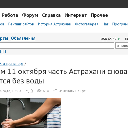
Работа
Форум
Справка
Интернет
Прочее
тов
Рейтинг сайтов
История Астрахани
Фотогалерея
Чат
Програм
арты
Объявления
USD
65.52
E
ДТП
/
 и транспорт
м 11 октября часть Астрахани снова
тся без воды
0
4 года, 19:20
610
Изменить шрифт