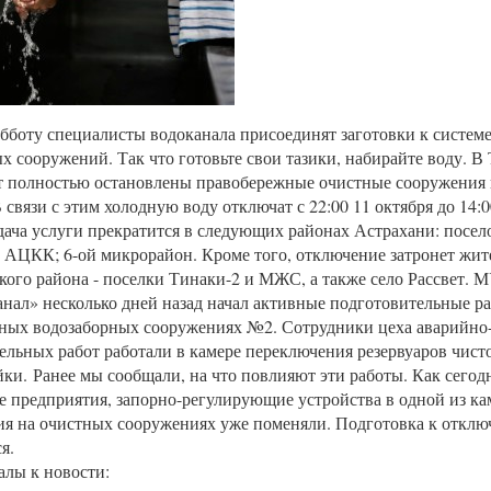
убботу специалисты водоканала присоединят заготовки к систем
х сооружений. Так что готовьте свои тазики, набирайте воду. В
т полностью остановлены правобережные очистные сооружения
 связи с этим холодную воду отключат с 22:00 11 октября до 14:0
дача услуги прекратится в следующих районах Астрахани: посел
 АЦКК; 6-ой микрорайон. Кроме того, отключение затронет жит
ого района - поселки Тинаки-2 и МЖС, а также село Рассвет. 
нал» несколько дней назад начал активные подготовительные р
ных водозаборных сооружениях №2. Сотрудники цеха аварийно
ельных работ работали в камере переключения резервуаров чист
йки. Ранее мы сообщали, на что повлияют эти работы. Как сегод
е предприятия, запорно-регулирующие устройства в одной из ка
я на очистных сооружениях уже поменяли. Подготовка к отклю
я.
лы к новости: