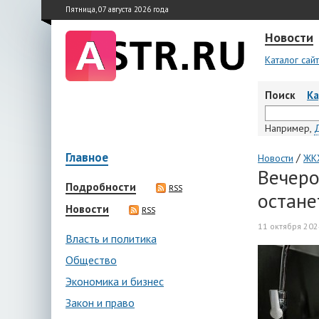
Пятница, 07 августа 2026 года
Новости
Каталог сай
Поиск
К
Например,
Главное
/
Новости
ЖКХ
Вечеро
Подробности
RSS
остане
Новости
RSS
11 октября 202
Власть и политика
Общество
Экономика и бизнес
Закон и право