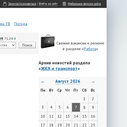
Зарегистрироваться
/
Войти на сайт
Мобильная версия сайта
ма ТВ
Погода
UR
71.24
Свежие вакансии и резюме
в разделе «
Работа
»
Архив новостей раздела
«
ЖКХ и транспорт
»
←
→
Август 2026
Пн
Вт
Ср
Чт
Пт
Сб
Вс
1
2
3
4
5
6
7
8
9
10
11
12
13
14
15
16
17
18
19
20
21
22
23