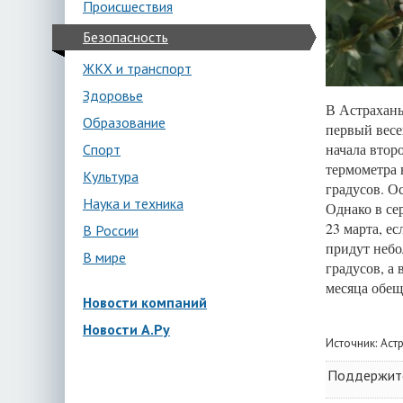
Происшествия
Безопасность
ЖКХ и транспорт
Здоровье
В Астрахань
Образование
первый весе
начала втор
Спорт
термометра 
Культура
градусов. О
Наука и техника
Однако в се
23 марта, е
В России
придут небо
В мире
градусов, а 
месяца обещ
Новости компаний
Новости А.Ру
Источник:
Аст
Поддержите 