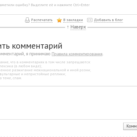
аметили ошибку? Выделите её и нажмите Ctrl+Enter
Распечатать
В закладки
Добавить в блог
↑
Наверх
ить комментарий
омментарий, я принимаю
.
Правила комментирования
ание, что в комментариях в том числе запрещаются:
лексика (в любом виде);
свенное разжигание межнациональной и иной розни;
 вульгарные и непристойные реплики;
о теме, спам.