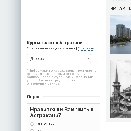
ЧИТАЙТЕ
Курсы валют в Астрахани
Обновление каждые 5 минут |
Обновить
* Информация о курсах валют поступает с
официальных сайтов и от сотрудников
банков. Более актуальную информацию
узнавайте непосредственно в
отделениях банков.
Опрос
Нравится ли Вам жить в
Астрахани?
Да, очень!