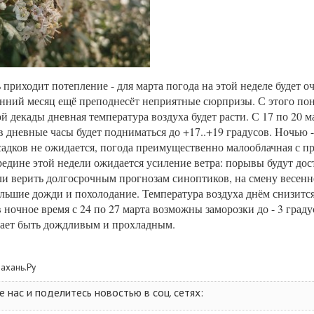
 приходит потепление - для марта погода на этой неделе будет о
нний месяц ещё преподнесёт неприятные сюрпризы. С этого пон
ой декады дневная температура воздуха будет расти. С 17 по 20 м
в дневные часы будет подниматься до +17..+19 градусов. Ночью -
садков не ожидается, погода преимущественно малооблачная с п
редине этой недели ожидается усиление ветра: порывы будут дост
сли верить долгосрочным прогнозам синоптиков, на смену весен
льшие дожди и похолодание. Температура воздуха днём снизится
в ночное время с 24 по 27 марта возможны заморозки до - 3 град
ает быть дождливым и прохладным.
рахань.Ру
нас и поделитесь новостью в соц. сетях: