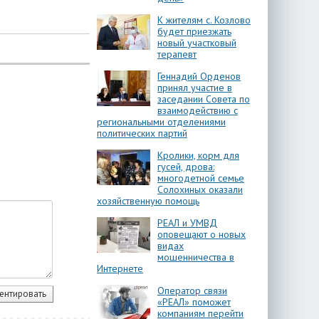
К жителям с. Козлово
будет приезжать
новый участковый
терапевт
Геннадий Орденов
принял участие в
заседании Совета по
взаимодействию с
региональными отделениями
политических партий
Кролики, корм для
гусей, дрова:
многодетной семье
Солохиных оказали
хозяйственную помощь
РЕАЛ и УМВД
оповещают о новых
видах
мошенничества в
Интернете
Оператор связи
«РЕАЛ» поможет
компаниям перейти