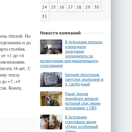
24
25
26
27
28
29
30
31
Новости компаний
чень тёплой. Но
едельника и до
В Астрахани прошло
очередное
арта столбик
заседание
 от +1 до +4
оргкомитета по
проведению предварительного
рояснениями.
голосования
игать 16 м/с. С
нему теплу
Евгений Апостолов
запустил экопроект в
 до +7..+9
п. Свободный
усов. Конец
Ринат Аюпов
приобрел аппарат,
который спас жизнь
астраханке с ОВЗ
В Астрахани
стартовала акция
«Один особенный
день»