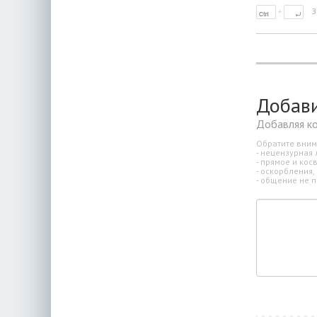
З
Добав
Добавляя к
Обратите вним
- нецензурная 
- прямое и ко
- оскорбления,
- общение не п