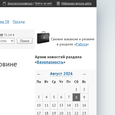
Зарегистрироваться
/
Войти на сайт
Мобильная версия сайта
ма ТВ
Погода
UR
71.24
Свежие вакансии и резюме
в разделе «
Работа
»
Архив новостей раздела
ловине
«
Безопасность
»
←
→
Август 2026
Пн
Вт
Ср
Чт
Пт
Сб
Вс
1
2
3
4
5
6
7
8
9
10
11
12
13
14
15
16
17
18
19
20
21
22
23