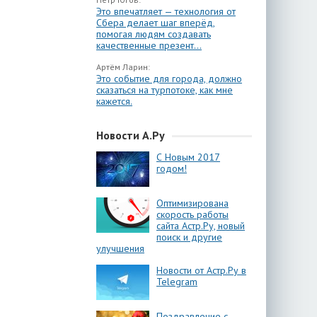
Это впечатляет — технология от
Сбера делает шаг вперёд,
помогая людям создавать
качественные презент...
Артём Ларин:
Это событие для города, должно
сказаться на турпотоке, как мне
кажется.
Новости А.Ру
С Новым 2017
годом!
Оптимизирована
скорость работы
сайта Астр.Ру, новый
поиск и другие
улучшения
Новости от Астр.Ру в
Telegram
Поздравление с