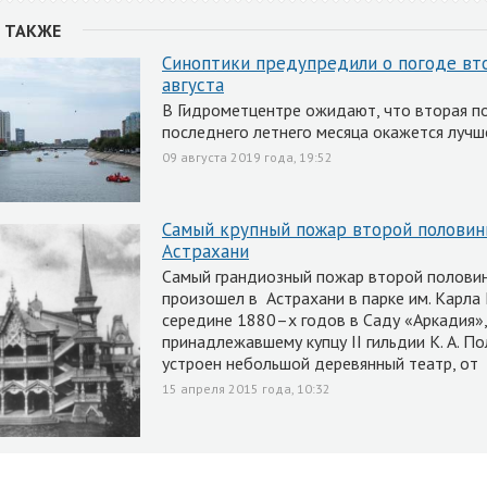
 ТАКЖЕ
Синоптики предупредили о погоде вт
августа
В Гидрометцентре ожидают, что вторая п
последнего летнего месяца окажется лучш
09 августа 2019 года, 19:52
Самый крупный пожар второй половин
Астрахани
Самый грандиозный пожар второй полови
произошел в Астрахани в парке им. Карла 
середине 1880–х годов в Саду «Аркадия»,
принадлежавшему купцу II гильдии К. А. По
устроен небольшой деревянный театр, от
15 апреля 2015 года, 10:32