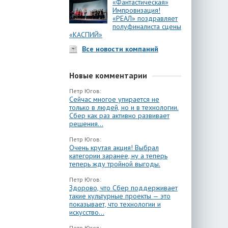
«Фантастическая»
Импровизация!
«РЕАЛ» поздравляет
полуфиналиста сцены
«КАСПИЙ»
Все новости компаний
Новые комментарии
Петр Югов:
Сейчас многое упирается не
только в людей, но и в технологии.
Сбер как раз активно развивает
решения...
Петр Югов:
Очень крутая акция! Выбрал
категории заранее, ну а теперь
теперь жду тройной выгоды.
Петр Югов:
Здорово, что Сбер поддерживает
такие культурные проекты — это
показывает, что технологии и
искусство...
Петр Югов: