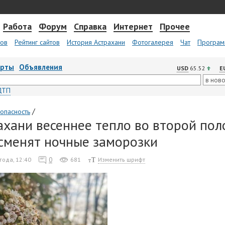
Работа
Форум
Справка
Интернет
Прочее
тов
Рейтинг сайтов
История Астрахани
Фотогалерея
Чат
Програм
арты
Объявления
USD
65.52
E
ДТП
/
опасность
ахани весеннее тепло во второй по
сменят ночные заморозки
0
года, 12:40
681
Изменить шрифт