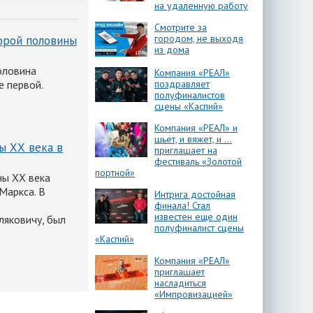
на удаленную работу
Смотрите за
городом, не выходя
орой половины
из дома
оловина
Компания «РЕАЛ»
е первой.
поздравляет
полуфиналистов
сцены «Каспий»
Компания «РЕАЛ» и
шьет, и вяжет, и …
ы ХХ века в
приглашает на
фестиваль «Золотой
портной»
ны ХХ века
Маркса. В
Интрига достойная
финала! Стал
известен еще один
ляковичу, был
полуфиналист сцены
«Каспий»
Компания «РЕАЛ»
приглашает
насладиться
«Импровизацией»