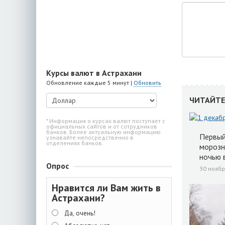
Курсы валют в Астрахани
Обновление каждые 5 минут |
Обновить
ЧИТАЙТЕ
* Информация о курсах валют поступает с
официальных сайтов и от сотрудников
банков. Более актуальную информацию
Первый
узнавайте непосредственно в
отделениях банков.
морозн
ночью 
Опрос
30 ноябр
Нравится ли Вам жить в
Астрахани?
Да, очень!