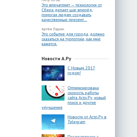
Это впечатляет — технология от
Сбера делает шаг вперёд,
помогая людям создавать
качественные презент...
Артём Ларин:
Это событие для города, должно
сказаться на турпотоке, как мне
кажется.
Новости А.Ру
С Новым 2017
годом!
Оптимизирована
скорость работы
сайта Астр.Ру, новый
поиск и другие
улучшения
Новости от Астр.Ру в
Telegram
Поздравление с