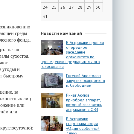
24
25
26
27
28
29
30
31
 возникновению
жающей среды
Новости компаний
лесного фонда.
В Астрахани прошло
очередное
рта начал
заседание
алы сухостоя.
оргкомитета по
проведению предварительного
щают
голосования
 угодья и
ет быстрому
Евгений Апостолов
запустил экопроект в
п. Свободный
ение, за
Ринат Аюпов
должностных лиц
приобрел аппарат,
тожение или
который спас жизнь
астраханке с ОВЗ
гнём или
В Астрахани
стартовала акция
(круглосуточно);
«Один особенный
день»