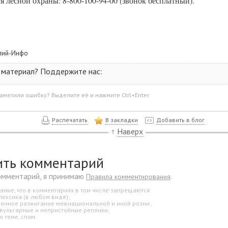
я лесной охраны: 8-800-100-94-00 (звонок бесплатный).
пий-Инфо
 материал? Поддержите нас:
аметили ошибку? Выделите её и нажмите Ctrl+Enter
Распечатать
В закладки
Добавить в блог
↑
Наверх
ить комментарий
омментарий, я принимаю
.
Правила комментирования
ание, что в комментариях в том числе запрещаются:
лексика (в любом виде);
свенное разжигание межнациональной и иной розни;
 вульгарные и непристойные реплики;
о теме, спам.