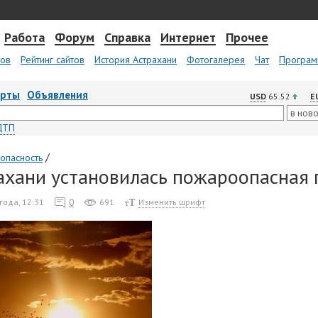
Работа
Форум
Справка
Интернет
Прочее
тов
Рейтинг сайтов
История Астрахани
Фотогалерея
Чат
Програм
арты
Объявления
USD
65.52
E
ДТП
/
опасность
ахани установилась пожароопасная 
0
года, 12:31
691
Изменить шрифт