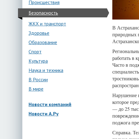
Происшествия
Безопасность
ЖКХ и транспорт
В Астраханс
Здоровье
природных 
Астраханско
Образование
Региональны
Спорт
работать в 
Культура
Часто в под
Наука и техника
специалисты
тростниковы
В России
распростран
В мире
Нарушение 
которое пре
Новости компаний
— до 25 тыс
Новости А.Ру
повреждение
поджога пре
Справка. Те