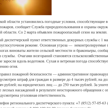
кой области установились погодные условия, способствующие
пожаров, сообщает Служба природопользования и охраны окру
й области. Со 2 марта объявлен пожароопасный сезон на землях 
й диспетчерский пункт ответственных дежурных службы с 1 ма
круглосуточном режиме. Основная угроза — неконтролируемые п
жогах виноваты жители сельской местности и браконьеры, сооб
 службы. Очагами возгораний становятся сельскохозяйственные
е заросли вдоль водотоков. Сухая и ветреная погода способству
ению огня.
правил пожарной безопасности — административное правонаруш
дусмотрен штраф для граждан в размере до 4 тысяч рублей; на 
яч рублей; на юридических лиц — до 250 тысяч рублей. За унич
 лесных насаждений в результате неосторожного обращения с о
дусмотрена уголовная ответственность.
лефон регионального диспетчерского пункта: +7 (8512) 57-05-63 