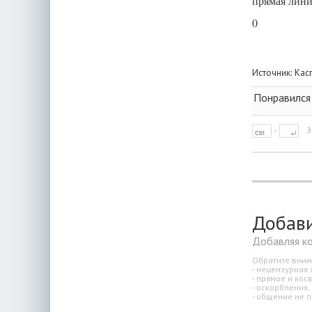
прямая лини
0
Источник:
Кас
Понравился
З
Добав
Добавляя к
Обратите вним
- нецензурная 
- прямое и ко
- оскорбления,
- общение не п