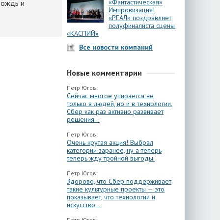
«Фантастическая»
дождь и
Импровизация!
«РЕАЛ» поздравляет
полуфиналиста сцены
«КАСПИЙ»
Все новости компаний
Новые комментарии
Петр Югов:
Сейчас многое упирается не
только в людей, но и в технологии.
Сбер как раз активно развивает
решения...
Петр Югов:
Очень крутая акция! Выбрал
категории заранее, ну а теперь
теперь жду тройной выгоды.
Петр Югов:
Здорово, что Сбер поддерживает
такие культурные проекты — это
показывает, что технологии и
искусство...
Петр Югов: