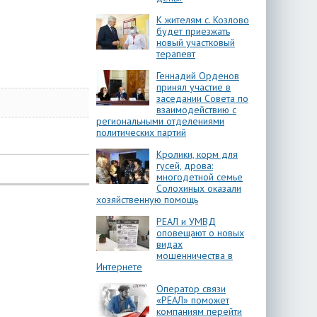
К жителям с. Козлово
будет приезжать
новый участковый
терапевт
Геннадий Орденов
принял участие в
заседании Совета по
взаимодействию с
региональными отделениями
политических партий
Кролики, корм для
гусей, дрова:
многодетной семье
Солохиных оказали
хозяйственную помощь
РЕАЛ и УМВД
оповещают о новых
видах
мошенничества в
Интернете
Оператор связи
«РЕАЛ» поможет
компаниям перейти