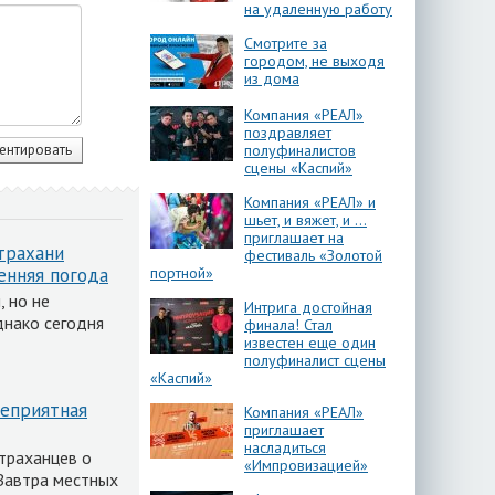
на удаленную работу
Смотрите за
городом, не выходя
из дома
Компания «РЕАЛ»
поздравляет
полуфиналистов
сцены «Каспий»
Компания «РЕАЛ» и
шьет, и вяжет, и …
приглашает на
трахани
фестиваль «Золотой
енняя погода
портной»
 но не
Интрига достойная
днако сегодня
финала! Стал
известен еще один
полуфиналист сцены
«Каспий»
неприятная
Компания «РЕАЛ»
приглашает
насладиться
траханцев о
«Импровизацией»
Завтра местных