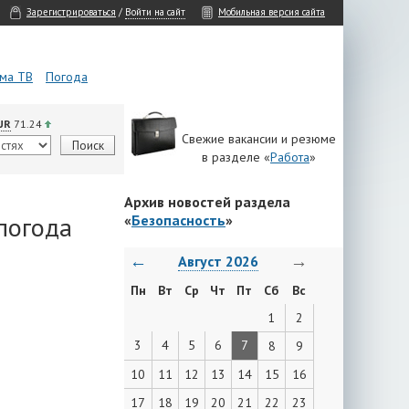
Зарегистрироваться
/
Войти на сайт
Мобильная версия сайта
ма ТВ
Погода
UR
71.24
Свежие вакансии и резюме
в разделе «
Работа
»
Архив новостей раздела
погода
«
Безопасность
»
←
→
Август 2026
Пн
Вт
Ср
Чт
Пт
Сб
Вс
1
2
3
4
5
6
7
8
9
10
11
12
13
14
15
16
17
18
19
20
21
22
23