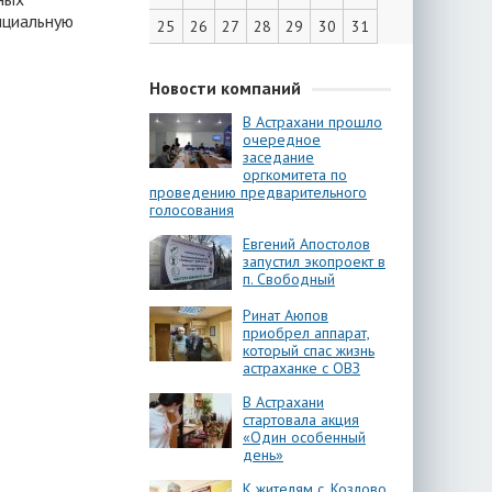
ициальную
25
26
27
28
29
30
31
Новости компаний
В Астрахани прошло
очередное
заседание
оргкомитета по
проведению предварительного
голосования
Евгений Апостолов
запустил экопроект в
п. Свободный
Ринат Аюпов
приобрел аппарат,
который спас жизнь
астраханке с ОВЗ
В Астрахани
стартовала акция
«Один особенный
день»
К жителям с. Козлово