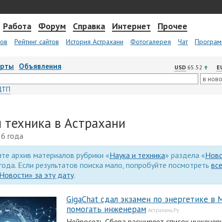
Работа
Форум
Справка
Интернет
Прочее
тов
Рейтинг сайтов
История Астрахани
Фотогалерея
Чат
Програм
арты
Объявления
USD
65.52
E
ДТП
и техника в Астрахани
26 года
те архив материалов рубрики «
Наука и техника
» раздела «
Нов
года. Если результатов поиска мало, попробуйте посмотреть
вс
Новости» за эту дату
.
GigaChat сдал экзамен по энергетике в 
помогать инженерам
Астрахань.Ру
Нейросеть Сбера расширяет список инженер