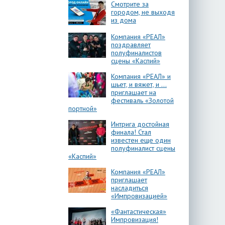
Смотрите за
городом, не выходя
из дома
Компания «РЕАЛ»
поздравляет
полуфиналистов
сцены «Каспий»
Компания «РЕАЛ» и
шьет, и вяжет, и …
приглашает на
фестиваль «Золотой
портной»
Интрига достойная
финала! Стал
известен еще один
полуфиналист сцены
«Каспий»
Компания «РЕАЛ»
приглашает
насладиться
«Импровизацией»
«Фантастическая»
Импровизация!