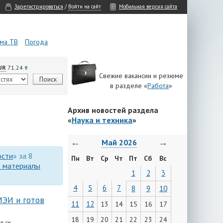
Зарегистрироваться
/
Войти на сайт
Мобильная версия сайта
ма ТВ
Погода
UR
71.24
Свежие вакансии и резюме
в разделе «
Работа
»
Архив новостей раздела
«
Наука и техника
»
←
→
Май 2026
ости
» за 8
Пн
Вт
Ср
Чт
Пт
Сб
Вс
е материалы
1
2
3
4
5
6
7
8
9
10
МЭИ и готов
11
12
13
14
15
16
17
18
19
20
21
22
23
24
ных