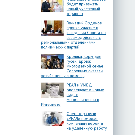
будет приезжать
новый участковый
терапевт
Геннадий Орденов
принял участие в
заседании Совета по
взаимодействию с
региональными отделениями
политических партий
Кролики, корм для
гусей, дрова:
многодетной семье
Солохиных оказали
хозяйственную помощь
РЕАЛ и УМВД
оповещают о новых
видах
мошенничества в
Интернете
Оператор связи
«РЕАЛ» поможет
компаниям перейти
на удаленную работу