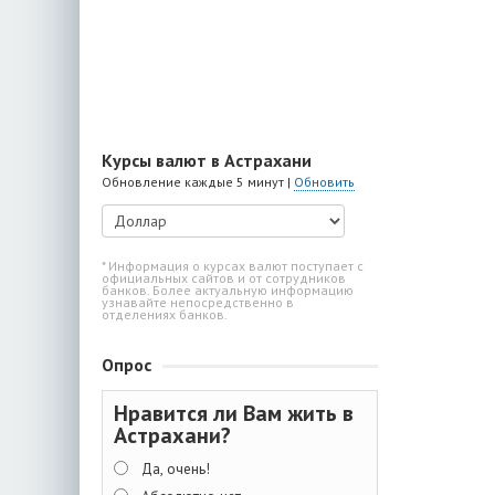
Курсы валют в Астрахани
Обновление каждые 5 минут |
Обновить
* Информация о курсах валют поступает с
официальных сайтов и от сотрудников
банков. Более актуальную информацию
узнавайте непосредственно в
отделениях банков.
Опрос
Нравится ли Вам жить в
Астрахани?
Да, очень!