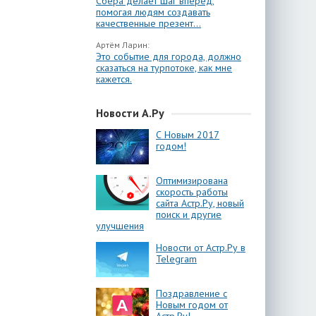
Сбера делает шаг вперёд,
помогая людям создавать
качественные презент...
Артём Ларин:
Это событие для города, должно
сказаться на турпотоке, как мне
кажется.
Новости А.Ру
С Новым 2017
годом!
Оптимизирована
скорость работы
сайта Астр.Ру, новый
поиск и другие
улучшения
Новости от Астр.Ру в
Telegram
Поздравление с
Новым годом от