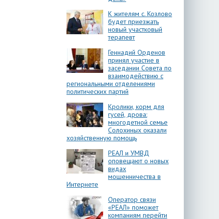
К жителям с. Козлово
будет приезжать
новый участковый
терапевт
Геннадий Орденов
принял участие в
заседании Совета по
взаимодействию с
региональными отделениями
политических партий
Кролики, корм для
гусей, дрова:
многодетной семье
Солохиных оказали
хозяйственную помощь
РЕАЛ и УМВД
оповещают о новых
видах
мошенничества в
Интернете
Оператор связи
«РЕАЛ» поможет
компаниям перейти