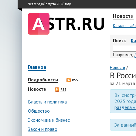
Четверг, 06 августа 2026 года
Новости
Каталог сай
Поиск
К
Например,
Главное
/
Новости
В Росс
Подробности
RSS
за 21 марта
Новости
RSS
Вы смотри
2025 года
Власть и политика
раздела «
Общество
Экономика и бизнес
За данный
Закон и право