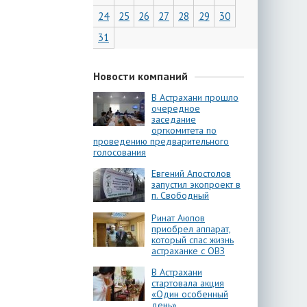
24
25
26
27
28
29
30
31
Новости компаний
В Астрахани прошло
очередное
заседание
оргкомитета по
проведению предварительного
голосования
Евгений Апостолов
запустил экопроект в
п. Свободный
Ринат Аюпов
приобрел аппарат,
который спас жизнь
астраханке с ОВЗ
В Астрахани
стартовала акция
«Один особенный
день»