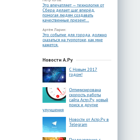
Это впечатляет — технология от
Сбера делает шаг вперёд,
помогая людям создавать
качественные презент...
Артём Ларин:
Это событие для города, должно
сказаться на турпотоке, как мне
кажется.
Новости А.Ру
С Новым 2017
годом!
Оптимизирована
скорость работы
сайта Астр.Ру, новый
поиск и другие
улучшения
Новости от Астр.Ру в
Telegram
Поздравление с