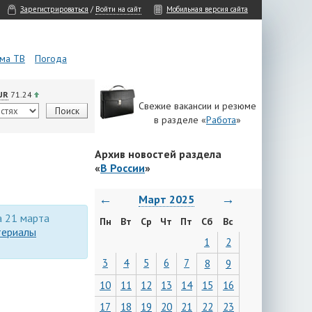
Зарегистрироваться
/
Войти на сайт
Мобильная версия сайта
ма ТВ
Погода
UR
71.24
Свежие вакансии и резюме
в разделе «
Работа
»
Архив новостей раздела
«
В России
»
←
→
Март 2025
а 21 марта
Пн
Вт
Ср
Чт
Пт
Сб
Вс
териалы
1
2
3
4
5
6
7
8
9
10
11
12
13
14
15
16
17
18
19
20
21
22
23