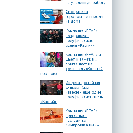
на удаленную работу
Смотрите за
городом, не выходя
из дома
Компания «РЕАЛ»
поздравляет
полуфиналистов
сцены «Каспий»
Компания «РЕАЛ» и
шьет, и вяжет, и …
приглашает на
фестиваль «Золотой
портной»
Интрига достойная
финала! Стал
известен еще один
полуфиналист сцены
«Каспий»
Компания «РЕАЛ»
приглашает
насладиться
«Импровизацией»