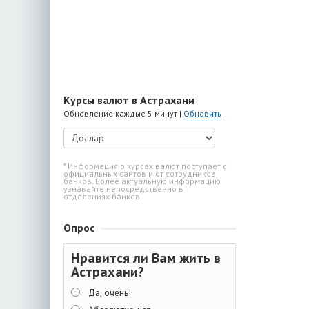
Курсы валют в Астрахани
Обновление каждые 5 минут |
Обновить
* Информация о курсах валют поступает с
официальных сайтов и от сотрудников
банков. Более актуальную информацию
узнавайте непосредственно в
отделениях банков.
Опрос
Нравится ли Вам жить в
Астрахани?
Да, очень!