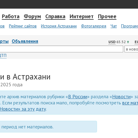
Работа
Форум
Справка
Интернет
Прочее
тов
Рейтинг сайтов
История Астрахани
Фотогалерея
Чат
Програм
арты
Объявления
USD
65.52
E
ДТП
ии в Астрахани
 2025 года
те архив материалов рубрики «
В России
» раздела «
Новости
» з
. Если результатов поиска мало, попробуйте посмотреть
все ма
Новости» за эту дату
.
 период нет материалов.