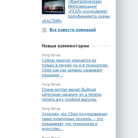
«Фантастическая»
Импровизация!
«РЕАЛ» поздравляет
полуфиналиста сцены
«КАСПИЙ»
Все новости компаний
Новые комментарии
Петр Югов:
Сейчас многое упирается не
только в людей, но и в технологии.
Сбер как раз активно развивает
решения...
Петр Югов:
Очень крутая акция! Выбрал
категории заранее, ну а теперь
теперь жду тройной выгоды.
Петр Югов:
Здорово, что Сбер поддерживает
такие культурные проекты — это
показывает, что технологии и
искусство...
Петр Югов: