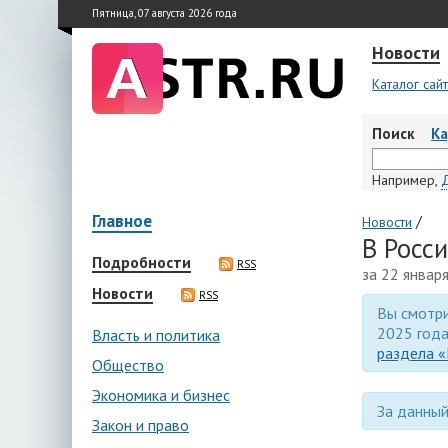
Пятница, 07 августа 2026 года
Новости
Каталог сай
Поиск
К
Например,
Главное
/
Новости
В Росс
Подробности
RSS
за 22 январ
Новости
RSS
Вы смотри
2025 года
Власть и политика
раздела «
Общество
Экономика и бизнес
За данный
Закон и право