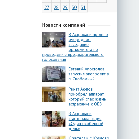
27
28
29
30
31
Новости компаний
В Астрахани прошло
очередное
заседание
оргкомитета по
проведению предварительного
голосования
Евгений Апостолов
запустил экопроект в
п. Свободный
Ринат Аюпов
приобрел аппарат,
который спас жизнь
астраханке с ОВЗ
В Астрахани
стартовала акция
«Один особенный
день»
К жителям с. Козлово