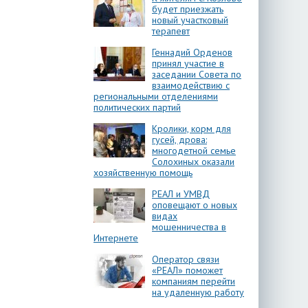
будет приезжать
новый участковый
терапевт
Геннадий Орденов
принял участие в
заседании Совета по
взаимодействию с
региональными отделениями
политических партий
Кролики, корм для
гусей, дрова:
многодетной семье
Солохиных оказали
хозяйственную помощь
РЕАЛ и УМВД
оповещают о новых
видах
мошенничества в
Интернете
Оператор связи
«РЕАЛ» поможет
компаниям перейти
на удаленную работу