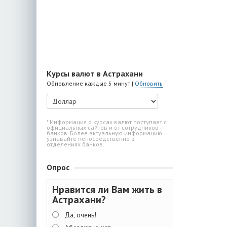
Курсы валют в Астрахани
Обновление каждые 5 минут |
Обновить
* Информация о курсах валют поступает с
официальных сайтов и от сотрудников
банков. Более актуальную информацию
узнавайте непосредственно в
отделениях банков.
Опрос
Нравится ли Вам жить в
Астрахани?
Да, очень!