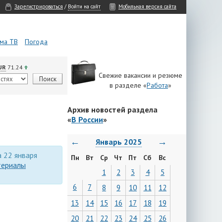
Зарегистрироваться
/
Войти на сайт
Мобильная версия сайта
ма ТВ
Погода
UR
71.24
Свежие вакансии и резюме
в разделе «
Работа
»
Архив новостей раздела
«
В России
»
←
→
Январь 2025
а 22 января
Пн
Вт
Ср
Чт
Пт
Сб
Вс
териалы
1
2
3
4
5
6
7
8
9
10
11
12
13
14
15
16
17
18
19
20
21
22
23
24
25
26