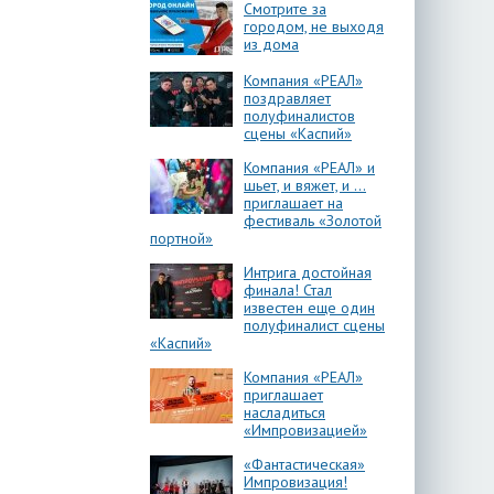
Смотрите за
городом, не выходя
из дома
Компания «РЕАЛ»
поздравляет
полуфиналистов
сцены «Каспий»
Компания «РЕАЛ» и
шьет, и вяжет, и …
приглашает на
фестиваль «Золотой
портной»
Интрига достойная
финала! Стал
известен еще один
полуфиналист сцены
«Каспий»
Компания «РЕАЛ»
приглашает
насладиться
«Импровизацией»
«Фантастическая»
Импровизация!