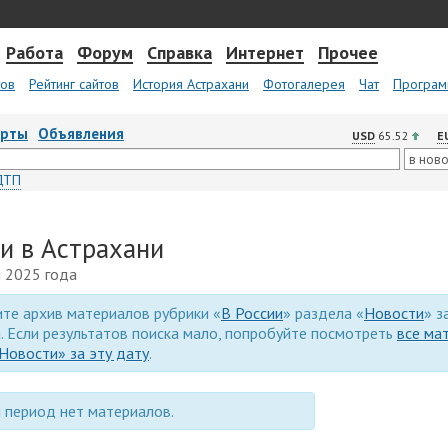
Работа
Форум
Справка
Интернет
Прочее
тов
Рейтинг сайтов
История Астрахани
Фотогалерея
Чат
Програм
арты
Объявления
USD
65.52
E
ДТП
ии в Астрахани
я 2025 года
те архив материалов рубрики «
В России
» раздела «
Новости
» з
. Если результатов поиска мало, попробуйте посмотреть
все ма
Новости» за эту дату
.
 период нет материалов.