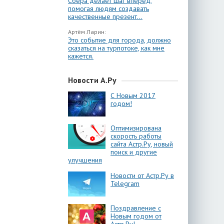
Сбера делает шаг вперёд,
помогая людям создавать
качественные презент...
Артём Ларин:
Это событие для города, должно
сказаться на турпотоке, как мне
кажется.
Новости А.Ру
С Новым 2017
годом!
Оптимизирована
скорость работы
сайта Астр.Ру, новый
поиск и другие
улучшения
Новости от Астр.Ру в
Telegram
Поздравление с
Новым годом от