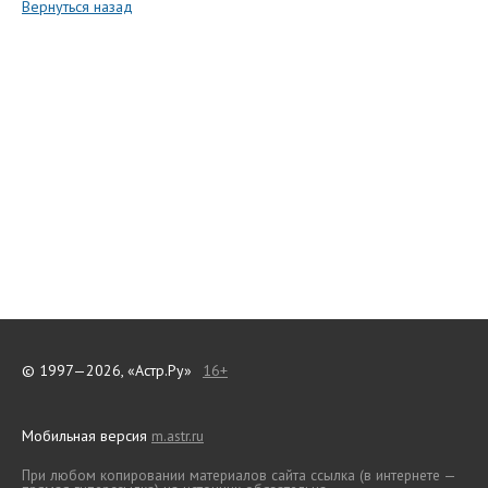
Вернуться назад
© 1997—2026, «Астр.Ру»
16+
Мобильная версия
m.astr.ru
При любом копировании материалов сайта ссылка (в интернете —