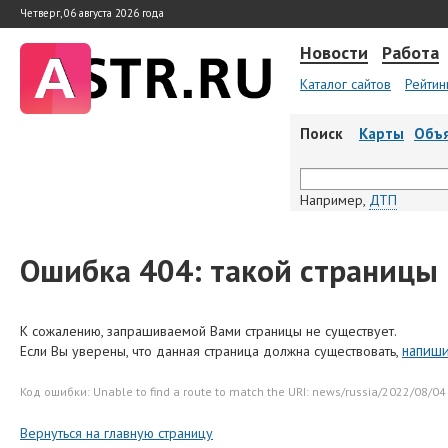
Четверг, 06 августа 2026 года
Новости
Работа
Каталог сайтов
Рейтин
Поиск
Карты
Объ
Например,
ДТП
Ошибка 404: такой страницы 
К сожалению, запрашиваемой Вами страницы не существует.
напиш
Если Вы уверены, что данная страница должна существовать,
Код ошибки: Unable to find a route to match the URI: news/russia/2022/08/04
Вернуться на главную страницу