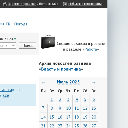
Зарегистрироваться
/
Войти на сайт
Мобильная версия сайта
ма ТВ
Погода
UR
71.24
Свежие вакансии и резюме
в разделе «
Работа
»
Архив новостей раздела
«
Власть и политика
»
←
→
Июль 2025
вости
» за
Пн
Вт
Ср
Чт
Пт
Сб
Вс
ть
все
1
2
3
4
5
6
7
8
9
10
11
12
13
14
15
16
17
18
19
20
21
22
23
24
25
26
27