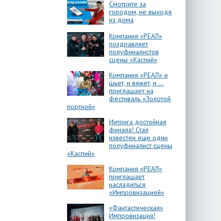
Смотрите за
городом, не выходя
из дома
Компания «РЕАЛ»
поздравляет
полуфиналистов
сцены «Каспий»
Компания «РЕАЛ» и
шьет, и вяжет, и …
приглашает на
фестиваль «Золотой
портной»
Интрига достойная
финала! Стал
известен еще один
полуфиналист сцены
«Каспий»
Компания «РЕАЛ»
приглашает
насладиться
«Импровизацией»
«Фантастическая»
Импровизация!