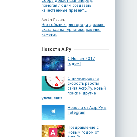
Сбера делает шаг вперёд,
помогая людям создавать
качественные презент...
Артём Ларин:
Это событие для города, должно
сказаться на турпотоке, как мне
кажется.
Новости А.Ру
С Новым 2017
годом!
Оптимизирована
скорость работы
сайта Астр.Ру, новый
поиск и другие
улучшения
Новости от Астр.Ру в
Telegram
Поздравление с
Новым годом от