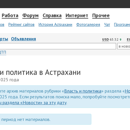
Работа
Форум
Справка
Интернет
Прочее
тов
Рейтинг сайтов
История Астрахани
Фотогалерея
Чат
Програм
арты
Объявления
USD
65.52
E
ДТП
 и политика в Астрахани
2025 года
те архив материалов рубрики «
Власть и политика
» раздела «
Но
025 года. Если результатов поиска мало, попробуйте посмотре
 раздела «Новости» за эту дату
.
 период нет материалов.