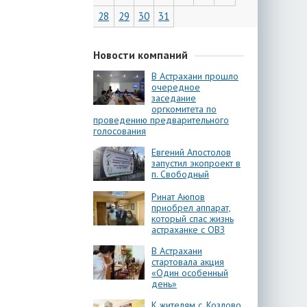
28
29
30
31
Новости компаний
В Астрахани прошло
очередное
заседание
оргкомитета по
проведению предварительного
голосования
Евгений Апостолов
запустил экопроект в
п. Свободный
Ринат Аюпов
приобрел аппарат,
который спас жизнь
астраханке с ОВЗ
В Астрахани
стартовала акция
«Один особенный
день»
К жителям с. Козлово