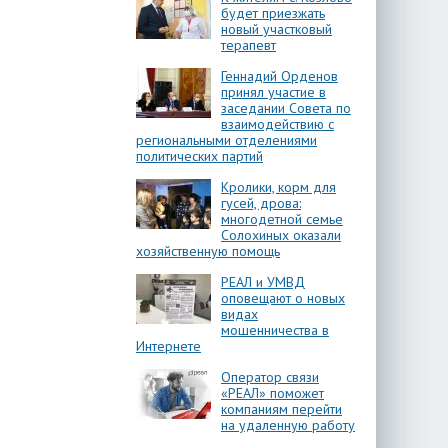
будет приезжать
новый участковый
терапевт
Геннадий Орденов
принял участие в
заседании Совета по
взаимодействию с
региональными отделениями
политических партий
Кролики, корм для
гусей, дрова:
многодетной семье
Солохиных оказали
хозяйственную помощь
РЕАЛ и УМВД
оповещают о новых
видах
мошенничества в
Интернете
Оператор связи
«РЕАЛ» поможет
компаниям перейти
на удаленную работу