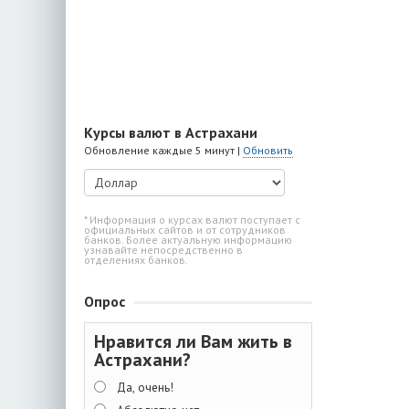
Курсы валют в Астрахани
Обновление каждые 5 минут |
Обновить
* Информация о курсах валют поступает с
официальных сайтов и от сотрудников
банков. Более актуальную информацию
узнавайте непосредственно в
отделениях банков.
Опрос
Нравится ли Вам жить в
Астрахани?
Да, очень!