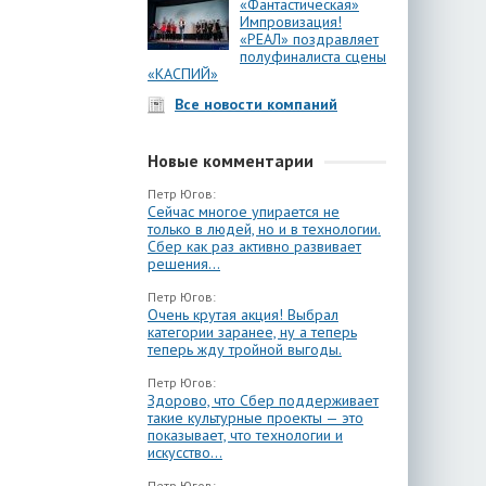
«Фантастическая»
Импровизация!
«РЕАЛ» поздравляет
полуфиналиста сцены
«КАСПИЙ»
Все новости компаний
Новые комментарии
Петр Югов:
Сейчас многое упирается не
только в людей, но и в технологии.
Сбер как раз активно развивает
решения...
Петр Югов:
Очень крутая акция! Выбрал
категории заранее, ну а теперь
теперь жду тройной выгоды.
Петр Югов:
Здорово, что Сбер поддерживает
такие культурные проекты — это
показывает, что технологии и
искусство...
Петр Югов: