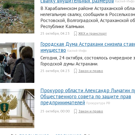
свалку внушительных размеров
Каспий-Инфо
В Харабалинском районе Астраханской обла
нелегальную свалку, сообщили в Россельхоз
Ростовской, Волгоградской, Астраханской о
Республике Калмыки.
25 октября, 04:23
ЖКХ и транспорт
Городская Дума Астрахани снизила ставк
имущество
Каспий-Инфо
Сегодня, 24 октября, состоялось очередное 
Городской думы Астрахани.
25 октября, 04:23
Закон и право
Прокурор области Александр Лычагин п
Общественного совета по защите прав
предпринимателей
Прокуратура РФ
25 октября, 00:00
Закон и право