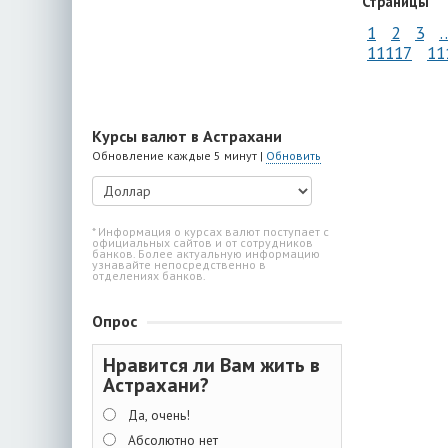
Страницы
1
2
3
11117
11
Курсы валют в Астрахани
Обновление каждые 5 минут |
Обновить
* Информация о курсах валют поступает с
официальных сайтов и от сотрудников
банков. Более актуальную информацию
узнавайте непосредственно в
отделениях банков.
Опрос
Нравится ли Вам жить в
Астрахани?
Да, очень!
Абсолютно нет