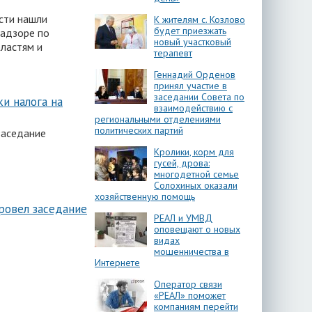
сти нашли
К жителям с. Козлово
будет приезжать
надзоре по
новый участковый
бластям и
терапевт
Геннадий Орденов
принял участие в
заседании Совета по
и налога на
взаимодействию с
региональными отделениями
политических партий
заседание
Кролики, корм для
гусей, дрова:
многодетной семье
Солохиных оказали
хозяйственную помощь
ровел заседание
РЕАЛ и УМВД
оповещают о новых
видах
мошенничества в
Интернете
Оператор связи
«РЕАЛ» поможет
компаниям перейти