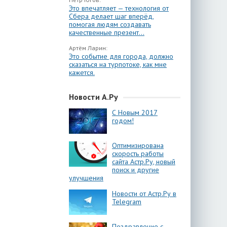
Это впечатляет — технология от
Сбера делает шаг вперёд,
помогая людям создавать
качественные презент...
Артём Ларин:
Это событие для города, должно
сказаться на турпотоке, как мне
кажется.
Новости А.Ру
С Новым 2017
годом!
Оптимизирована
скорость работы
сайта Астр.Ру, новый
поиск и другие
улучшения
Новости от Астр.Ру в
Telegram
Поздравление с