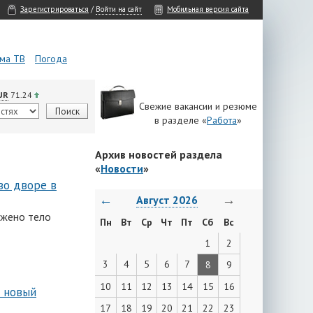
Зарегистрироваться
/
Войти на сайт
Мобильная версия сайта
ма ТВ
Погода
UR
71.24
Свежие вакансии и резюме
в разделе «
Работа
»
Архив новостей раздела
«
Новости
»
во дворе в
←
→
Август 2026
ужено тело
Пн
Вт
Ср
Чт
Пт
Сб
Вс
1
2
3
4
5
6
7
8
9
10
11
12
13
14
15
16
 новый
17
18
19
20
21
22
23