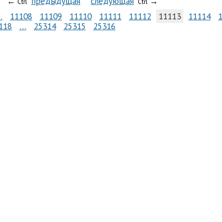
←
предыдущая
следующая
→
Ctrl
Ctrl
…
11108
11109
11110
11111
11112
11113
11114
118
…
25314
25315
25316