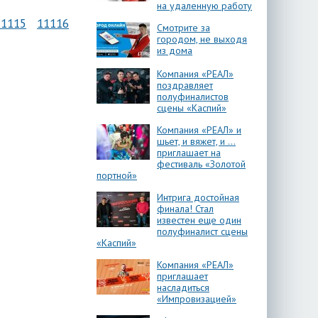
на удаленную работу
11115
11116
Смотрите за
городом, не выходя
из дома
Компания «РЕАЛ»
поздравляет
полуфиналистов
сцены «Каспий»
Компания «РЕАЛ» и
шьет, и вяжет, и …
приглашает на
фестиваль «Золотой
портной»
Интрига достойная
финала! Стал
известен еще один
полуфиналист сцены
«Каспий»
Компания «РЕАЛ»
приглашает
насладиться
«Импровизацией»