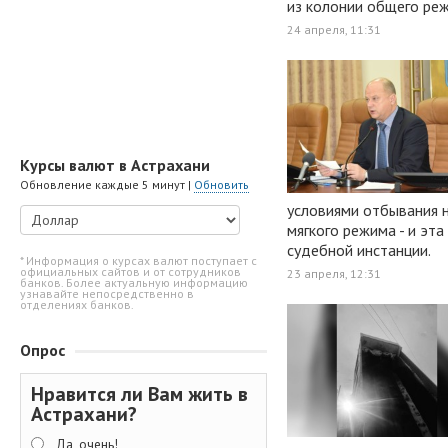
из колонии общего ре
24 апреля, 11:31
Курсы валют в Астрахани
Обновление каждые 5 минут |
Обновить
условиями отбывания н
мягкого режима - и эт
судебной инстанции.
* Информация о курсах валют поступает с
официальных сайтов и от сотрудников
23 апреля, 12:31
банков. Более актуальную информацию
узнавайте непосредственно в
отделениях банков.
Опрос
Нравится ли Вам жить в
Астрахани?
Да, очень!