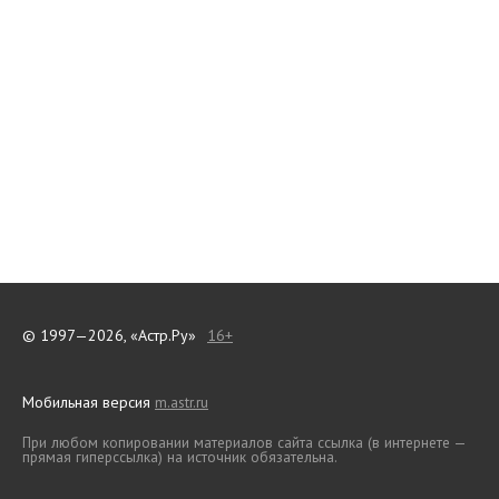
© 1997—2026, «Астр.Ру»
16+
Мобильная версия
m.astr.ru
При любом копировании материалов сайта ссылка (в интернете —
прямая гиперссылка) на источник обязательна.