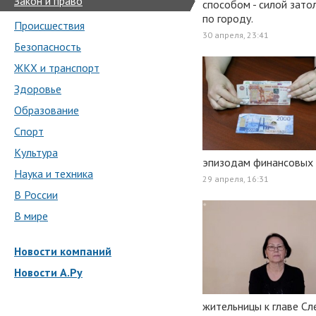
Закон и право
способом - силой зато
по городу.
Происшествия
30 апреля, 23:41
Безопасность
ЖКХ и транспорт
Здоровье
Образование
Спорт
Культура
эпизодам финансовых 
Наука и техника
29 апреля, 16:31
В России
В мире
Новости компаний
Новости А.Ру
жительницы к главе Сл