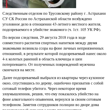
Следственным отделом по Трусовскому району г. Астрахани
СУ СК России по Астраханской области возбуждено
уголовное дело в отношении 43-летнего местного жителя,
подозреваемого в убийстве знакомого (ч. 1ст. 105 УК РФ).
По версии следствия, 29 августа 2018 года в ходе
совместного распития спиртных напитков между двумя
знакомыми возникла ссора на фоне личных неприязненных
отношений, в результате которой подозреваемый нанес около
4-х колотых ранений в область ключицы и шеи
потерпевшего. От полученных повреждений мужчина
скончался на месте.
Далее подозреваемый выбрался из квартиры через кухонное
окно, спустившись по дереву, ошибочно прихватив с собой
сотовый телефон убитого. Через некоторое время
злоумышленник, решив, что ему показалось убийство на
фоне алкогольного опьянения, вернулся за своим сотовым
телефоном. Заметив сотрудников полиции во дворе дома
подозреваемый скрылся с места происшествия.