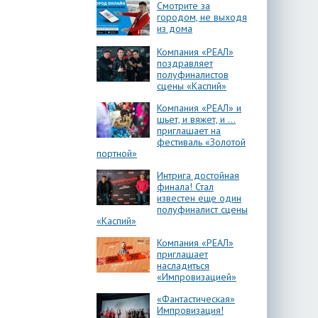
Смотрите за
городом, не выходя
из дома
Компания «РЕАЛ»
поздравляет
полуфиналистов
сцены «Каспий»
Компания «РЕАЛ» и
шьет, и вяжет, и …
приглашает на
фестиваль «Золотой
портной»
Интрига достойная
финала! Стал
известен еще один
полуфиналист сцены
«Каспий»
Компания «РЕАЛ»
приглашает
насладиться
«Импровизацией»
«Фантастическая»
Импровизация!