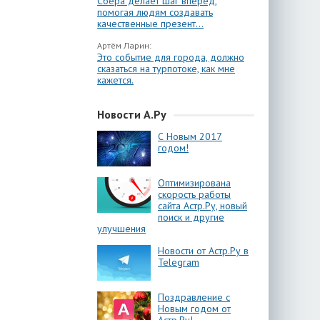
Сбера делает шаг вперёд,
помогая людям создавать
качественные презент...
Артём Ларин:
Это событие для города, должно
сказаться на турпотоке, как мне
кажется.
Новости А.Ру
С Новым 2017
годом!
Оптимизирована
скорость работы
сайта Астр.Ру, новый
поиск и другие
улучшения
Новости от Астр.Ру в
Telegram
Поздравление с
Новым годом от