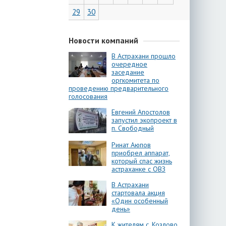
29
30
Новости компаний
В Астрахани прошло
очередное
заседание
оргкомитета по
проведению предварительного
голосования
Евгений Апостолов
запустил экопроект в
п. Свободный
Ринат Аюпов
приобрел аппарат,
который спас жизнь
астраханке с ОВЗ
В Астрахани
стартовала акция
«Один особенный
день»
К жителям с. Козлово