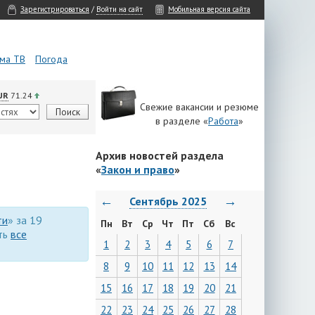
Зарегистрироваться
/
Войти на сайт
Мобильная версия сайта
ма ТВ
Погода
UR
71.24
Свежие вакансии и резюме
в разделе «
Работа
»
Архив новостей раздела
«
Закон и право
»
←
→
Сентябрь 2025
ти
» за 19
Пн
Вт
Ср
Чт
Пт
Сб
Вс
ть
все
1
2
3
4
5
6
7
8
9
10
11
12
13
14
15
16
17
18
19
20
21
22
23
24
25
26
27
28