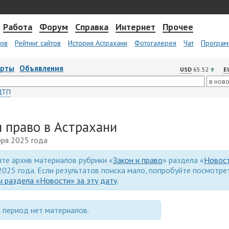
Работа
Форум
Справка
Интернет
Прочее
тов
Рейтинг сайтов
История Астрахани
Фотогалерея
Чат
Програм
арты
Объявления
USD
65.52
E
ДТП
и право в Астрахани
бря 2025 года
те архив материалов рубрики «
Закон и право
» раздела «
Новос
2025 года. Если результатов поиска мало, попробуйте посмотре
 раздела «Новости» за эту дату
.
 период нет материалов.