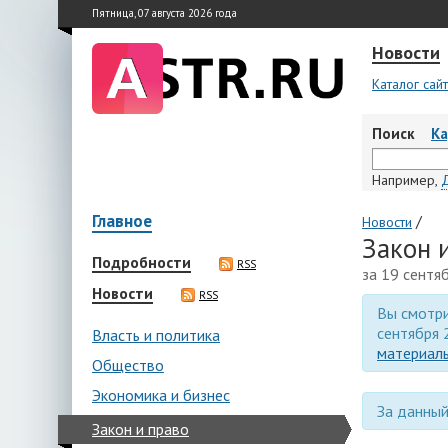
Пятница, 07 августа 2026 года
Новости
Каталог сай
Поиск
К
Например,
Главное
/
Новости
Закон 
Подробности
RSS
за 19 сентя
Новости
RSS
Вы смотри
сентября 
Власть и политика
материалы
Общество
Экономика и бизнес
За данный
Закон и право