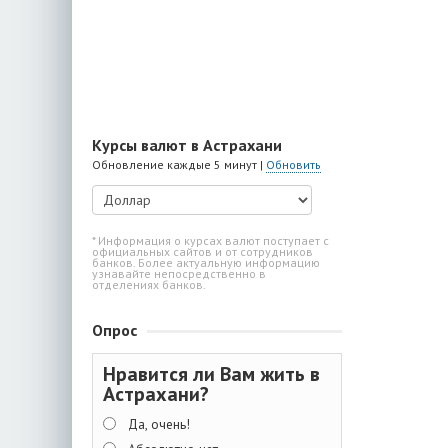
Курсы валют в Астрахани
Обновление каждые 5 минут |
Обновить
* Информация о курсах валют поступает с
официальных сайтов и от сотрудников
банков. Более актуальную информацию
узнавайте непосредственно в
отделениях банков.
Опрос
Нравится ли Вам жить в
Астрахани?
Да, очень!