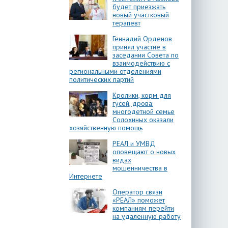
будет приезжать
новый участковый
терапевт
Геннадий Орденов
принял участие в
заседании Совета по
взаимодействию с
региональными отделениями
политических партий
Кролики, корм для
гусей, дрова:
многодетной семье
Солохиных оказали
хозяйственную помощь
РЕАЛ и УМВД
оповещают о новых
видах
мошенничества в
Интернете
Оператор связи
«РЕАЛ» поможет
компаниям перейти
на удаленную работу