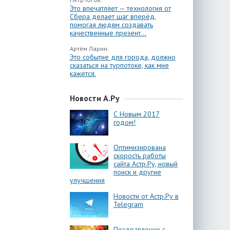
Это впечатляет — технология от
Сбера делает шаг вперёд,
помогая людям создавать
качественные презент...
Артём Ларин:
Это событие для города, должно
сказаться на турпотоке, как мне
кажется.
Новости А.Ру
С Новым 2017
годом!
Оптимизирована
скорость работы
сайта Астр.Ру, новый
поиск и другие
улучшения
Новости от Астр.Ру в
Telegram
Поздравление с