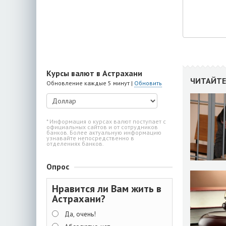
Курсы валют в Астрахани
ЧИТАЙТЕ
Обновление каждые 5 минут |
Обновить
* Информация о курсах валют поступает с
официальных сайтов и от сотрудников
банков. Более актуальную информацию
узнавайте непосредственно в
отделениях банков.
Опрос
Нравится ли Вам жить в
Астрахани?
Да, очень!