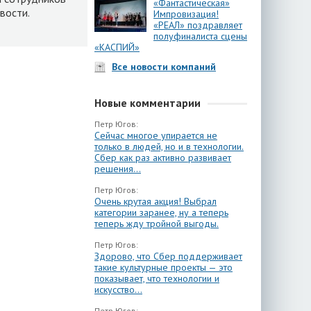
«Фантастическая»
вости.
Импровизация!
«РЕАЛ» поздравляет
полуфиналиста сцены
«КАСПИЙ»
Все новости компаний
Новые комментарии
Петр Югов:
Сейчас многое упирается не
только в людей, но и в технологии.
Сбер как раз активно развивает
решения...
Петр Югов:
Очень крутая акция! Выбрал
категории заранее, ну а теперь
теперь жду тройной выгоды.
Петр Югов:
Здорово, что Сбер поддерживает
такие культурные проекты — это
показывает, что технологии и
искусство...
Петр Югов: