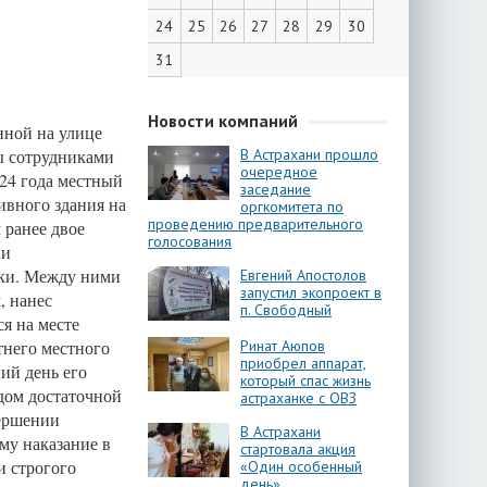
24
25
26
27
28
29
30
31
Новости компаний
нной на улице
ы сотрудниками
В Астрахани прошло
очередное
024 года местный
заседание
ивного здания на
оргкомитета по
проведению предварительного
 ранее двое
голосования
ии
тки. Между ними
Евгений Апостолов
запустил экопроект в
, нанес
п. Свободный
я на месте
тнего местного
Ринат Аюпов
приобрел аппарат,
ий день его
который спас жизнь
дом достаточной
астраханке с ОВЗ
вершении
В Астрахани
ему наказание в
стартовала акция
и строгого
«Один особенный
день»