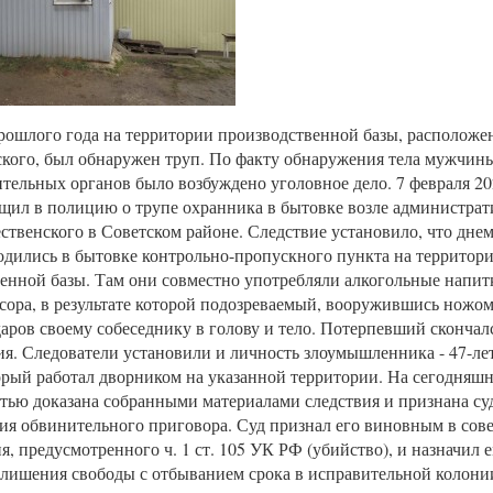
рошлого года на территории производственной базы, расположе
кого, был обнаружен труп. По факту обнаружения тела мужчин
тельных органов было возбуждено уголовное дело. 7 февраля 2
щил в полицию о трупе охранника в бытовке возле администрат
ственского в Советском районе. Следствие установило, что днем
дились в бытовке контрольно-пропускного пункта на территор
енной базы. Там они совместно употребляли алкогольные напи
сора, в результате которой подозреваемый, вооружившись ножом
даров своему собеседнику в голову и тело. Потерпевший скончалс
я. Следователи установили и личность злоумышленника - 47-ле
орый работал дворником на указанной территории. На сегодняшн
тью доказана собранными материалами следствия и признана су
ия обвинительного приговора. Суд признал его виновным в со
я, предусмотренного ч. 1 ст. 105 УК РФ (убийство), и назначил 
т лишения свободы с отбыванием срока в исправительной колони