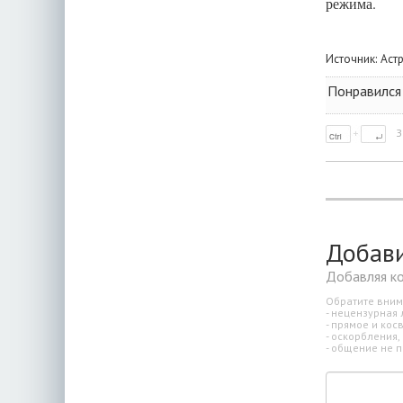
режима.
Источник:
Аст
Понравился
З
Добав
Добавляя к
Обратите вним
- нецензурная 
- прямое и ко
- оскорбления,
- общение не п