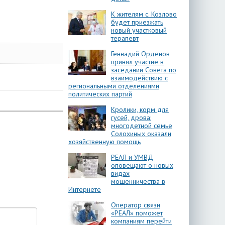
К жителям с. Козлово
будет приезжать
новый участковый
терапевт
Геннадий Орденов
принял участие в
заседании Совета по
взаимодействию с
региональными отделениями
политических партий
Кролики, корм для
гусей, дрова:
многодетной семье
Солохиных оказали
хозяйственную помощь
РЕАЛ и УМВД
оповещают о новых
видах
мошенничества в
Интернете
Оператор связи
«РЕАЛ» поможет
компаниям перейти