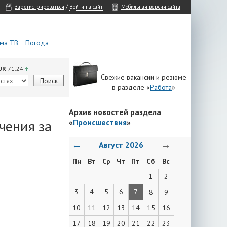
Зарегистрироваться
/
Войти на сайт
Мобильная версия сайта
ма ТВ
Погода
UR
71.24
Свежие вакансии и резюме
в разделе «
Работа
»
Архив новостей раздела
чения за
«
Происшествия
»
←
→
Август 2026
Пн
Вт
Ср
Чт
Пт
Сб
Вс
1
2
3
4
5
6
7
8
9
10
11
12
13
14
15
16
17
18
19
20
21
22
23