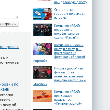
на удаленную работу
Смотрите за
городом, не выходя
из дома
Компания «РЕАЛ»
поздравляет
полуфиналистов
сцены «Каспий»
Компания «РЕАЛ» и
говорили к
шьет, и вяжет, и …
приглашает на
фестиваль «Золотой
атели
портной»
лючению за
Интрига достойная
финала! Стал
известен еще один
полуфиналист сцены
ировки по
«Каспий»
ахани
Компания «РЕАЛ»
огласил
приглашает
ённого
насладиться
«Импровизацией»
о делу об
а сотрудников