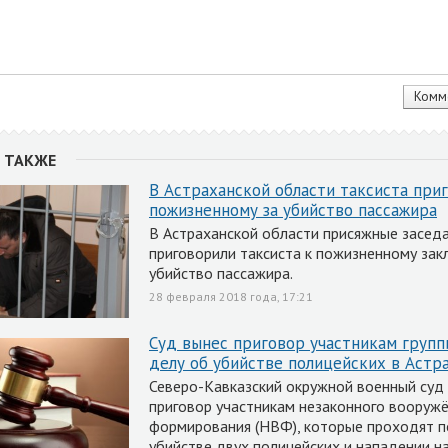
 ТАКЖЕ
В Астраханской области таксиста при
пожизненному за убийство пассажира
В Астраханской области присяжные засед
приговорили таксиста к пожизненному зак
убийство пассажира.
28 февраля 2018 года, 17:21
Суд вынес приговор участникам групп
делу об убийстве полицейских в Астр
Северо-Кавказский окружной военный суд 
приговор участникам незаконного вооруж
формирования (НВФ), которые проходят п
убийстве двух полицейских и нападении н