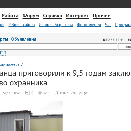
Работа
Форум
Справка
Интернет
Прочее
тов
Рейтинг сайтов
История Астрахани
Фотогалерея
Чат
Програм
арты
Объявления
USD
65.52
E
ДТП
/
оисшествия
анца приговорили к 9,5 годам заклю
во охранника
0
5 года, 18:41
451
Изменить шрифт