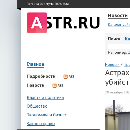
Пятница, 07 августа 2026 года
Новости
Каталог сай
Поиск
К
Например,
Главное
/
Новости
Пр
Астрах
Подробности
RSS
убийст
Новости
RSS
28 октября 202
Власть и политика
Общество
Экономика и бизнес
Закон и право