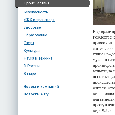
Происшествия
Безопасность
ЖКХ и транспорт
Здоровье
В феврале п
Образование
Рождественс
правоохрани
Спорт
житель сооб
Культура
улице Рожде
Наука и техника
мужчин нахо
производств
В России
вспыхнула с
В мире
несколько у
происшестви
Новости компаний
жителя, кот
вина полнос
Новости А.Ру
для вынесен
преступлени
виде 9,5 ле