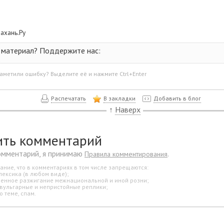
рахань.Ру
 материал? Поддержите нас:
аметили ошибку? Выделите её и нажмите Ctrl+Enter
Распечатать
В закладки
Добавить в блог
↑
Наверх
ить комментарий
омментарий, я принимаю
.
Правила комментирования
ание, что в комментариях в том числе запрещаются:
лексика (в любом виде);
свенное разжигание межнациональной и иной розни;
 вульгарные и непристойные реплики;
о теме, спам.