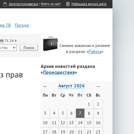
Зарегистрироваться
/
Войти на сайт
Мобильная версия сайта
ма ТВ
Погода
UR
71.24
Свежие вакансии и резюме
в разделе «
Работа
»
Архив новостей раздела
з прав
«
Происшествия
»
←
→
Август 2026
Пн
Вт
Ср
Чт
Пт
Сб
Вс
1
2
3
4
5
6
7
8
9
10
11
12
13
14
15
16
17
18
19
20
21
22
23