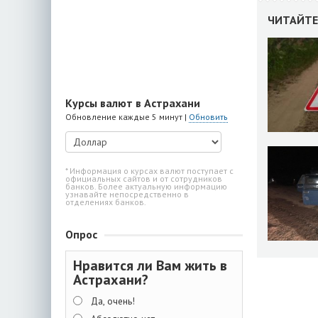
ЧИТАЙТЕ
Курсы валют в Астрахани
Обновление каждые 5 минут |
Обновить
* Информация о курсах валют поступает с
официальных сайтов и от сотрудников
банков. Более актуальную информацию
узнавайте непосредственно в
отделениях банков.
Опрос
Нравится ли Вам жить в
Астрахани?
Да, очень!