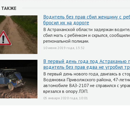
 ТАКЖЕ
Водитель без прав сбил женщину с ре
бросил их на дороге
В Астраханской области задержан водите
сбил мать с ребёнком и скрылся, сообщили
региональной полиции.
10 июня 2019 года, 13:32
В первый день года под Астраханью 
водитель без прав едва не угробил т
В первый день нового года, двигаясь в сто
Водяновка Приволжского района, 47-летн
автомобиле ВАЗ-2107 не справился с упра
врезался в опору ЛЭП.
05 января 2020 года, 10:01