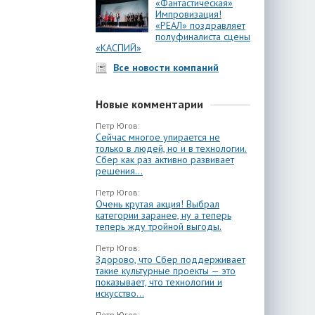
«Фантастическая»
Импровизация!
«РЕАЛ» поздравляет
полуфиналиста сцены
«КАСПИЙ»
Все новости компаний
Новые комментарии
Петр Югов:
Сейчас многое упирается не
только в людей, но и в технологии.
Сбер как раз активно развивает
решения...
Петр Югов:
Очень крутая акция! Выбрал
категории заранее, ну а теперь
теперь жду тройной выгоды.
Петр Югов:
Здорово, что Сбер поддерживает
такие культурные проекты — это
показывает, что технологии и
искусство...
Петр Югов: