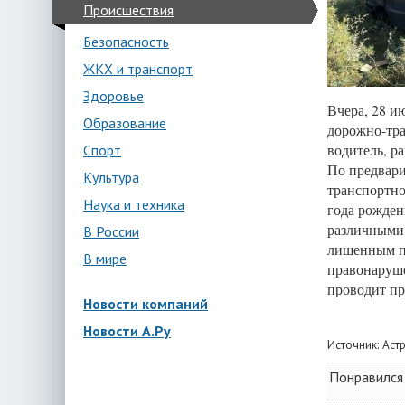
Происшествия
Безопасность
ЖКХ и транспорт
Здоровье
Вчера, 28 и
Образование
дорожно-тра
водитель, р
Спорт
По предвари
Культура
транспортно
Наука и техника
года рожден
различными 
В России
лишенным пр
В мире
правонаруше
проводит пр
Новости компаний
Новости А.Ру
Источник:
Аст
Понравился