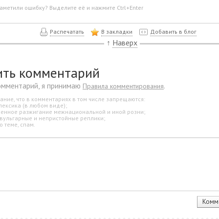
аметили ошибку? Выделите её и нажмите Ctrl+Enter
Распечатать
В закладки
Добавить в блог
↑
Наверх
ить комментарий
омментарий, я принимаю
.
Правила комментирования
ание, что в комментариях в том числе запрещаются:
лексика (в любом виде);
свенное разжигание межнациональной и иной розни;
 вульгарные и непристойные реплики;
о теме, спам.