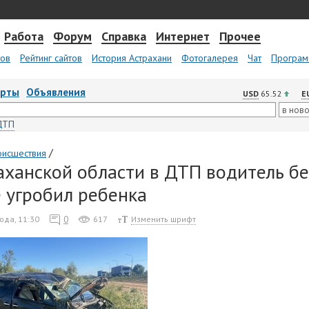
Работа
Форум
Справка
Интернет
Прочее
тов
Рейтинг сайтов
История Астрахани
Фотогалерея
Чат
Програм
арты
Объявления
USD
65.52
E
ДТП
/
оисшествия
аханской области в ДТП водитель бе
е угробил ребенка
0
ода, 11:30
617
Изменить шрифт