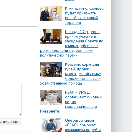
К жителям с. Козлово
будет приезжать
новый участковый
терапевт
Геннадий Орденов
принял участие в
заседании Совета по
взаимодействию с
региональными отделениями
политических партий
Кролики, корм для
гусей, дрова:
многодетной семье
Солохиных оказали
хозяйственную помощь
РЕАЛ и УМВД
оповещают о новых
видах
мошенничества в
Интернете
Оператор связи
«РЕАЛ» поможет
компаниям перейти