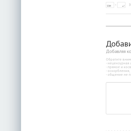
З
Добав
Добавляя к
Обратите вним
- нецензурная 
- прямое и ко
- оскорбления,
- общение не п