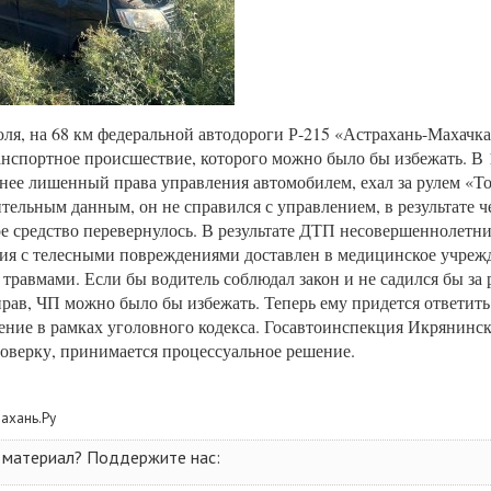
юля, на 68 км федеральной автодороги Р-215 «Астрахань-Махачк
нспортное происшествие, которого можно было бы избежать. В 
анее лишенный права управления автомобилем, ехал за рулем «Т
тельным данным, он не справился с управлением, в результате ч
е средство перевернулось. В результате ДТП несовершеннолетн
ия с телесными повреждениями доставлен в медицинское учреж
травмами. Если бы водитель соблюдал закон и не садился бы за 
ав, ЧП можно было бы избежать. Теперь ему придется ответить
ние в рамках уголовного кодекса. Госавтоинспекция Икрянинск
оверку, принимается процессуальное решение.
рахань.Ру
 материал? Поддержите нас: