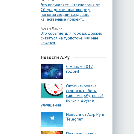
Это впечатляет — технология от
Сбера делает шаг вперёд,
помогая людям создавать
качественные презент...
Артём Ларин:
Это событие для города, должно
сказаться на турпотоке, как мне
кажется.
Новости А.Ру
С Новым 2017
годом!
Оптимизирована
скорость работы
сайта Астр.Ру, новый
поиск и другие
улучшения
Новости от Астр.Ру в
Telegram
Поздравление с