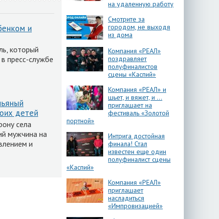
на удаленную работу
Смотрите за
городом, не выходя
бенком и
из дома
ль, который
Компания «РЕАЛ»
 в пресс-службе
поздравляет
полуфиналистов
сцены «Каспий»
Компания «РЕАЛ» и
шьет, и вяжет, и …
пьяный
приглашает на
роих детей
фестиваль «Золотой
портной»
рону села
ий мужчина на
Интрига достойная
влением и
финала! Стал
известен еще один
полуфиналист сцены
«Каспий»
Компания «РЕАЛ»
приглашает
насладиться
«Импровизацией»