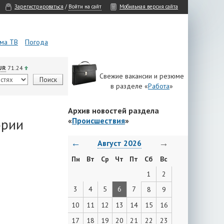
Зарегистрироваться
/
Войти на сайт
Мобильная версия сайта
ма ТВ
Погода
UR
71.24
Свежие вакансии и резюме
в разделе «
Работа
»
Архив новостей раздела
ории
«
Происшествия
»
←
→
Август 2026
Пн
Вт
Ср
Чт
Пт
Сб
Вс
1
2
3
4
5
6
7
8
9
10
11
12
13
14
15
16
17
18
19
20
21
22
23