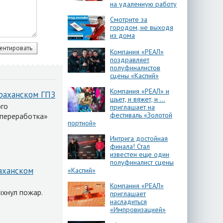
на удаленную работу
Смотрите за
городом, не выходя
из дома
Компания «РЕАЛ»
поздравляет
полуфиналистов
сцены «Каспий»
Компания «РЕАЛ» и
траханском ГПЗ
шьет, и вяжет, и …
ого
приглашает на
фестиваль «Золотой
 переработка»
портной»
Интрига достойная
финала! Стал
известен еще один
полуфиналист сцены
раханском
«Каспий»
Компания «РЕАЛ»
хнул пожар.
приглашает
насладиться
«Импровизацией»