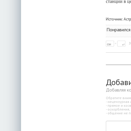
станции в ц
Источник:
Аст
Понравился
З
Добав
Добавляя к
Обратите вним
- нецензурная 
- прямое и ко
- оскорбления,
- общение не п