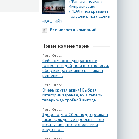
«Фантастическая»
Импровизация!
«РЕАЛ» поздравляет
полуфиналиста сцены
«КАСПИЙ»
Все новости компаний
Новые комментарии
Петр Югов:
Сейчас многое упирается не
только в людей, но и в технологии.
Сбер как раз активно развивает
решения...
Петр Югов:
Очень крутая акция! Выбрал
категории заранее, ну а теперь
теперь жду тройной выгоды.
Петр Югов:
Здорово, что Сбер поддерживает
такие культурные проекты — это
показывает, что технологии и
искусство...
Петр Югов: