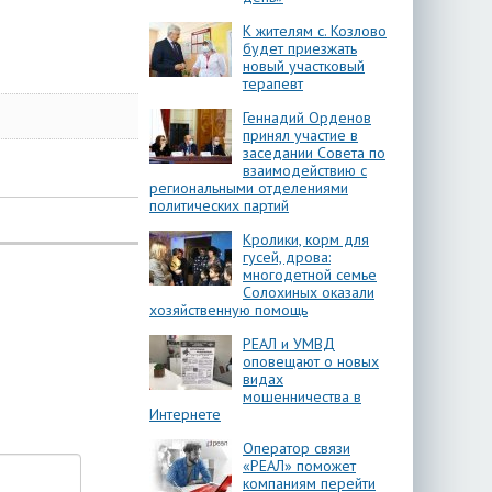
К жителям с. Козлово
будет приезжать
новый участковый
терапевт
Геннадий Орденов
принял участие в
заседании Совета по
взаимодействию с
региональными отделениями
политических партий
Кролики, корм для
гусей, дрова:
многодетной семье
Солохиных оказали
хозяйственную помощь
РЕАЛ и УМВД
оповещают о новых
видах
мошенничества в
Интернете
Оператор связи
«РЕАЛ» поможет
компаниям перейти