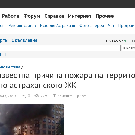
Работа
Форум
Справка
Интернет
Прочее
тов
Рейтинг сайтов
История Астрахани
Фотогалерея
Чат
Програм
арты
Объявления
USD
65.52
E
ДТП
/
оисшествия
известна причина пожара на террит
го астраханского ЖК
0
ода, 20:40
729
Изменить шрифт