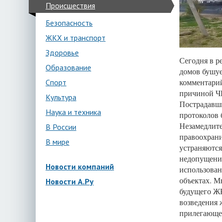
Происшествия
Безопасность
ЖКХ и транспорт
Здоровье
Сегодня в р
Образование
домов бушуе
комментарий
Спорт
причиной ЧП
Культура
Пострадавши
Наука и техника
протоколов 
Незамедлите
В России
правоохрани
В мире
устраняются
недопущения
Новости компаний
использован
объектах. М
Новости А.Ру
будущего ЖК
возведения 
прилегающей