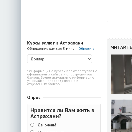
Курсы валют в Астрахани
ЧИТАЙТЕ
Обновление каждые 5 минут |
Обновить
* Информация о курсах валют поступает с
официальных сайтов и от сотрудников
банков. Более актуальную информацию
узнавайте непосредственно в
отделениях банков.
Опрос
Нравится ли Вам жить в
Астрахани?
Да, очень!