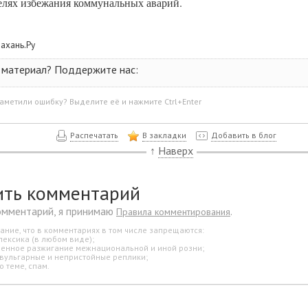
елях избежания коммунальных аварий.
рахань.Ру
 материал? Поддержите нас:
аметили ошибку? Выделите её и нажмите Ctrl+Enter
Распечатать
В закладки
Добавить в блог
↑
Наверх
ить комментарий
омментарий, я принимаю
.
Правила комментирования
ание, что в комментариях в том числе запрещаются:
лексика (в любом виде);
свенное разжигание межнациональной и иной розни;
 вульгарные и непристойные реплики;
о теме, спам.