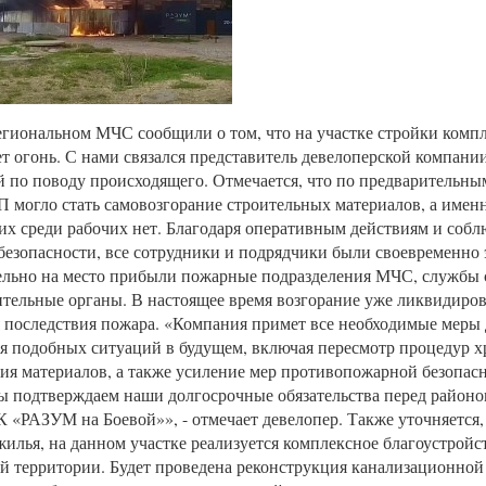
егиональном МЧС сообщили о том, что на участке стройки комп
т огонь. С нами связался представитель девелоперской компан
 по поводу происходящего. Отмечается, что по предварительн
 могло стать самовозгорание строительных материалов, а именн
х среди рабочих нет. Благодаря оперативным действиям и соб
безопасности, все сотрудники и подрядчики были своевременно
льно на место прибыли пожарные подразделения МЧС, службы 
тельные органы. В настоящее время возгорание уже ликвидиров
 последствия пожара. «Компания примет все необходимые меры 
 подобных ситуаций в будущем, включая пересмотр процедур х
ия материалов, а также усиление мер противопожарной безопасн
ы подтверждаем наши долгосрочные обязательства перед район
 «РАЗУМ на Боевой»», - отмечает девелопер. Также уточняется,
жилья, на данном участке реализуется комплексное благоустройс
 территории. Будет проведена реконструкция канализационной