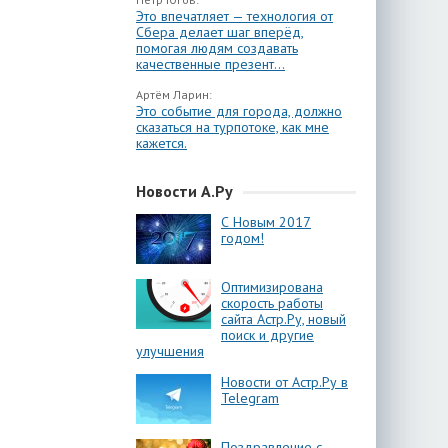
Это впечатляет — технология от
Сбера делает шаг вперёд,
помогая людям создавать
качественные презент...
Артём Ларин:
Это событие для города, должно
сказаться на турпотоке, как мне
кажется.
Новости А.Ру
С Новым 2017
годом!
Оптимизирована
скорость работы
сайта Астр.Ру, новый
поиск и другие
улучшения
Новости от Астр.Ру в
Telegram
Поздравление с