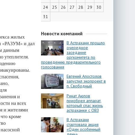
24
25
26
27
28
29
30
31
Новости компаний
лекса жилых
ии «РАЗУМ» и дал
В Астрахани прошло
очередное
ым данным
заседание
о утеплителя.
оргкомитета по
проведению предварительного
людению
голосования
 эвакуированы.
спасения,
Евгений Апостолов
запустил экопроект в
ано,
п. Свободный
для
ранения и
Ринат Аюпов
приобрел аппарат,
ости на всех
который спас жизнь
ом и жителями
астраханке с ОВЗ
 что кроме
В Астрахани
тво
стартовала акция
 насосной
«Один особенный
день»