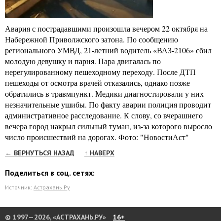
Авария с пострадавшими произошла вечером 22 октября на
Набережной Приволжского затона. По сообщению
регионального УМВД, 21-летний водитель «ВАЗ-2106» сбил
молодую девушку и парня. Пара двигалась по
нерегулированному пешеходному переходу. После ДТП
пешеходы от осмотра врачей отказались, однако позже
обратились в травмпункт. Медики диагностировали у них
незначительные ушибы. По факту аварии полиция проводит
административное расследование. К слову, со вчерашнего
вечера город накрыл сильный туман, из-за которого выросло
число происшествий на дорогах. Фото: "НовостиАст"
← ВЕРНУТЬСЯ НАЗАД
↑ НАВЕРХ
Поделиться в соц. сетях:
Источник:
Астрахань.Ру
© 1997—2026, «АСТРАХАНЬ.РУ»
16+