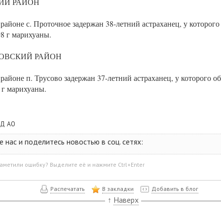
ИЙ РАЙОН
 в районе с. Проточное задержан 38-летний астраханец, у которог
98 г марихуаны.
ОВСКИЙ РАЙОН
в районе п. Трусово задержан 37-летний астраханец, у которого 
2 г марихуаны.
Д АО
нас и поделитесь новостью в соц. сетях:
аметили ошибку? Выделите её и нажмите Ctrl+Enter
Распечатать
В закладки
Добавить в блог
↑
Наверх