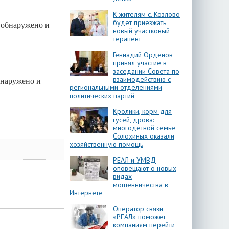
К жителям с. Козлово
будет приезжать
о обнаружено и
новый участковый
терапевт
Геннадий Орденов
принял участие в
заседании Совета по
взаимодействию с
обнаружено и
региональными отделениями
политических партий
Кролики, корм для
гусей, дрова:
многодетной семье
Солохиных оказали
хозяйственную помощь
РЕАЛ и УМВД
оповещают о новых
видах
мошенничества в
Интернете
Оператор связи
«РЕАЛ» поможет
компаниям перейти