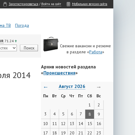
Зарегистрироваться
/
Войти на сайт
Мобильная версия сайта
ма ТВ
Погода
UR
71.24
Свежие вакансии и резюме
в разделе «
Работа
»
Архив новостей раздела
юля 2014
«
Происшествия
»
←
→
Август 2026
Пн
Вт
Ср
Чт
Пт
Сб
Вс
1
2
3
4
5
6
7
8
9
10
11
12
13
14
15
16
17
18
19
20
21
22
23