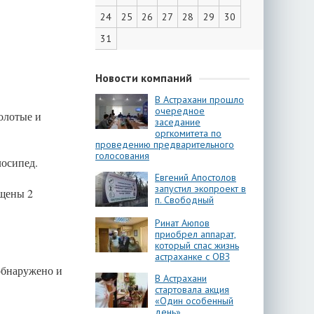
24
25
26
27
28
29
30
31
Новости компаний
В Астрахани прошло
очередное
золотые и
заседание
оргкомитета по
проведению предварительного
голосования
лосипед.
Евгений Апостолов
запустил экопроект в
ищены 2
п. Свободный
Ринат Аюпов
приобрел аппарат,
который спас жизнь
астраханке с ОВЗ
 обнаружено и
В Астрахани
стартовала акция
«Один особенный
день»