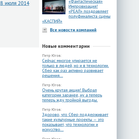
«Фантастическая»
 8 июля 2014
Импровизация!
«РЕАЛ» поздравляет
полуфиналиста сцены
«КАСПИЙ»
Все новости компаний
Новые комментарии
Петр Югов:
Сейчас многое упирается не
только в людей, но и в технологии.
Сбер как раз активно развивает
решения...
Петр Югов:
Очень крутая акция! Выбрал
категории заранее, ну а теперь
теперь жду тройной выгоды.
Петр Югов:
Здорово, что Сбер поддерживает
такие культурные проекты — это
показывает, что технологии и
искусство...
Петр Югов: