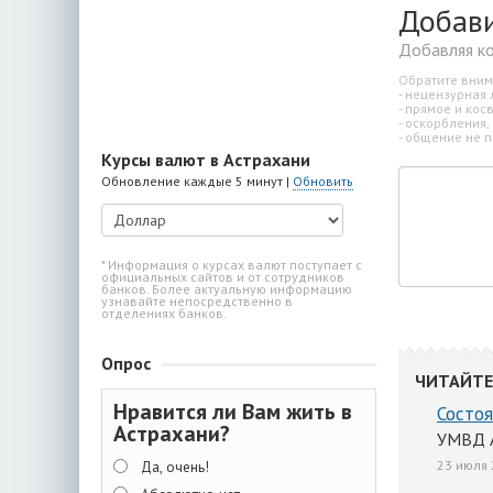
Добав
Добавляя к
Обратите вним
- нецензурная 
- прямое и ко
- оскорбления,
- общение не п
Курсы валют в Астрахани
Обновление каждые 5 минут |
Обновить
* Информация о курсах валют поступает с
официальных сайтов и от сотрудников
банков. Более актуальную информацию
узнавайте непосредственно в
отделениях банков.
Опрос
ЧИТАЙТЕ
Нравится ли Вам жить в
Состоя
Астрахани?
УМВД 
23 июля 
Да, очень!