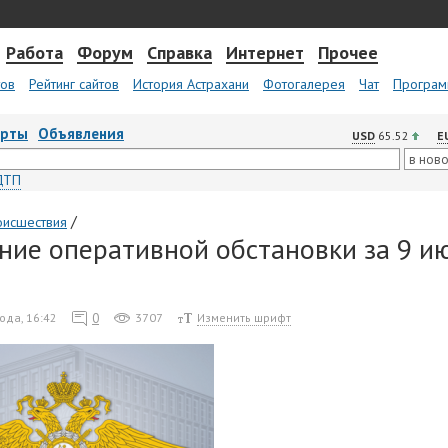
Работа
Форум
Справка
Интернет
Прочее
тов
Рейтинг сайтов
История Астрахани
Фотогалерея
Чат
Програм
арты
Объявления
USD
65.52
E
ДТП
/
оисшествия
ние оперативной обстановки за 9 и
0
ода, 16:42
3707
Изменить шрифт