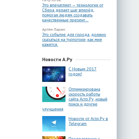
Это впечатляет — технология от
Сбера делает шаг вперёд,
помогая людям создавать
качественные презент...
Артём Ларин:
Это событие для города, должно
сказаться на турпотоке, как мне
кажется.
Новости А.Ру
С Новым 2017
годом!
Оптимизирована
скорость работы
сайта Астр.Ру, новый
поиск и другие
улучшения
Новости от Астр.Ру в
Telegram
Поздравление с