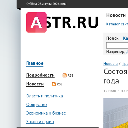
Суббота, 08 августа 2026 года
Новости
Каталог сай
Поиск
К
Например,
Главное
/
Новости
Пр
Состоя
Подробности
RSS
года
Новости
RSS
15 июля 2014 г
Власть и политика
Общество
Экономика и бизнес
Закон и право