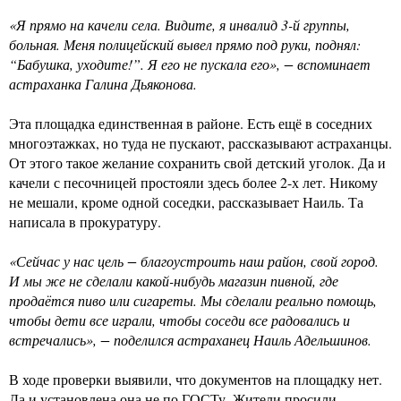
«Я прямо на качели села. Видите, я инвалид 3-й группы,
больная. Меня полицейский вывел прямо под руки, поднял:
“Бабушка, уходите!”. Я его не пускала его», − вспоминает
астраханка Галина Дьяконова.
Эта площадка единственная в районе. Есть ещё в соседних
многоэтажках, но туда не пускают, рассказывают астраханцы.
От этого такое желание сохранить свой детский уголок. Да и
качели с песочницей простояли здесь более 2-х лет. Никому
не мешали, кроме одной соседки, рассказывает Наиль. Та
написала в прокуратуру.
«Сейчас у нас цель − благоустроить наш район, свой город.
И мы же не сделали какой-нибудь магазин пивной, где
продаётся пиво или сигареты. Мы сделали реально помощь,
чтобы дети все играли, чтобы соседи все радовались и
встречались», − поделился астраханец Наиль Адельшинов.
В ходе проверки выявили, что документов на площадку нет.
Да и установлена она не по ГОСТу. Жители просили