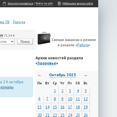
Зарегистрироваться
/
Войти на сайт
Мобильная версия сайта
ма ТВ
Погода
UR
71.24
Свежие вакансии и резюме
в разделе «
Работа
»
Архив новостей раздела
«
Здоровье
»
←
→
Октябрь 2025
за 24 октября
Пн
Вт
Ср
Чт
Пт
Сб
Вс
териалы
1
2
3
4
5
6
7
8
9
10
11
12
13
14
15
16
17
18
19
20
21
22
23
24
25
26