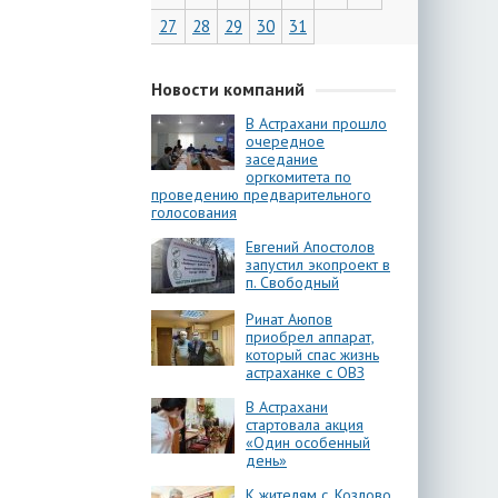
27
28
29
30
31
Новости компаний
В Астрахани прошло
очередное
заседание
оргкомитета по
проведению предварительного
голосования
Евгений Апостолов
запустил экопроект в
п. Свободный
Ринат Аюпов
приобрел аппарат,
который спас жизнь
астраханке с ОВЗ
В Астрахани
стартовала акция
«Один особенный
день»
К жителям с. Козлово