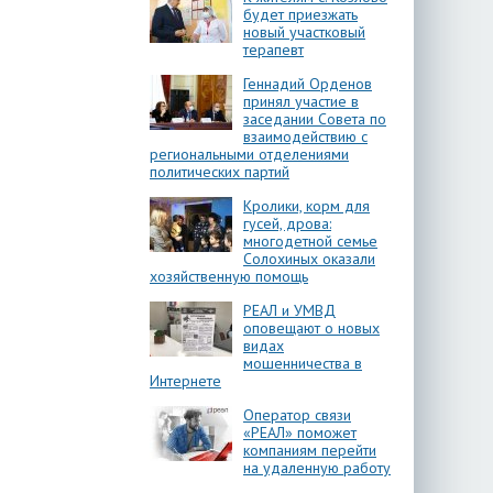
будет приезжать
новый участковый
терапевт
Геннадий Орденов
принял участие в
заседании Совета по
взаимодействию с
региональными отделениями
политических партий
Кролики, корм для
гусей, дрова:
многодетной семье
Солохиных оказали
хозяйственную помощь
РЕАЛ и УМВД
оповещают о новых
видах
мошенничества в
Интернете
Оператор связи
«РЕАЛ» поможет
компаниям перейти
на удаленную работу