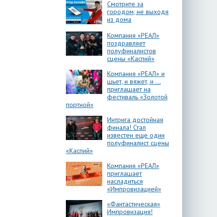
Смотрите за
городом, не выходя
из дома
Компания «РЕАЛ»
поздравляет
полуфиналистов
сцены «Каспий»
Компания «РЕАЛ» и
шьет, и вяжет, и …
приглашает на
фестиваль «Золотой
портной»
Интрига достойная
финала! Стал
известен еще один
полуфиналист сцены
«Каспий»
Компания «РЕАЛ»
приглашает
насладиться
«Импровизацией»
«Фантастическая»
Импровизация!