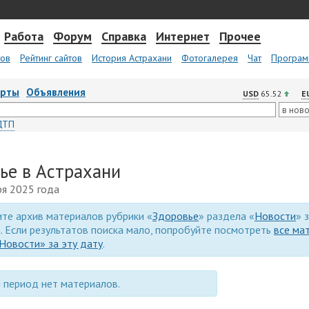
Работа
Форум
Справка
Интернет
Прочее
тов
Рейтинг сайтов
История Астрахани
Фотогалерея
Чат
Програм
арты
Объявления
USD
65.52
E
ДТП
ье в Астрахани
ря 2025 года
те архив материалов рубрики «
Здоровье
» раздела «
Новости
» 
. Если результатов поиска мало, попробуйте посмотреть
все ма
Новости» за эту дату
.
 период нет материалов.