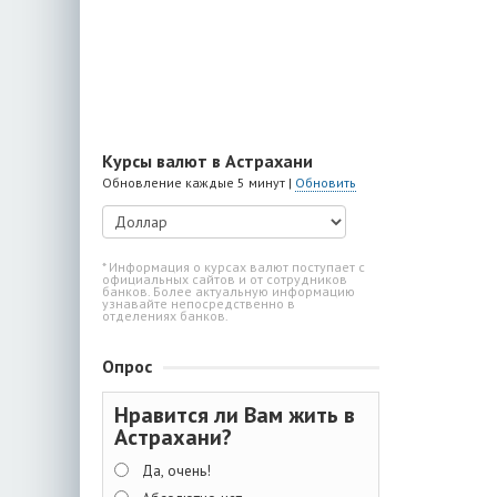
Курсы валют в Астрахани
Обновление каждые 5 минут |
Обновить
* Информация о курсах валют поступает с
официальных сайтов и от сотрудников
банков. Более актуальную информацию
узнавайте непосредственно в
отделениях банков.
Опрос
Нравится ли Вам жить в
Астрахани?
Да, очень!