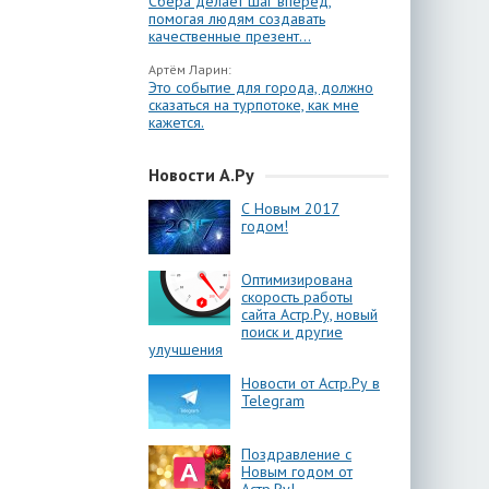
Сбера делает шаг вперёд,
помогая людям создавать
качественные презент...
Артём Ларин:
Это событие для города, должно
сказаться на турпотоке, как мне
кажется.
Новости А.Ру
С Новым 2017
годом!
Оптимизирована
скорость работы
сайта Астр.Ру, новый
поиск и другие
улучшения
Новости от Астр.Ру в
Telegram
Поздравление с
Новым годом от