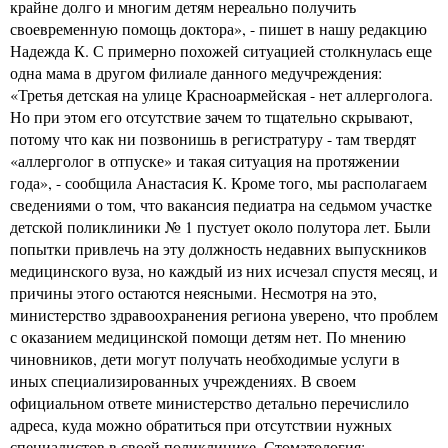
крайне долго и многим детям нереально получить
своевременную помощь доктора», - пишет в нашу редакцию
Надежда К. С примерно похожей ситуацией столкнулась еще
одна мама в другом филиале данного медучреждения:
«Третья детская на улице Красноармейская - нет аллерголога.
Но при этом его отсутствие зачем то тщательно скрывают,
потому что как ни позвонишь в регистратуру - там твердят
«аллерголог в отпуске» и такая ситуация на протяжении
года», - сообщила Анастасия К. Кроме того, мы располагаем
сведениями о том, что вакансия педиатра на седьмом участке
детской поликлиники № 1 пустует около полутора лет. Были
попытки привлечь на эту должность недавних выпускников
медицинского вуза, но каждый из них исчезал спустя месяц, и
причины этого остаются неясными. Несмотря на это,
министерство здравоохранения региона уверено, что проблем
с оказанием медицинской помощи детям нет. По мнению
чиновников, дети могут получать необходимые услуги в
иных специализированных учреждениях. В своем
официальном ответе министерство детально перечислило
адреса, куда можно обратиться при отсутствии нужных
специалистов в своей поликлинике. Стоматология: