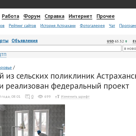
Работа
Форум
Справка
Интернет
Прочее
тов
Рейтинг сайтов
История Астрахани
Фотогалерея
Чат
Програм
арты
Объявления
USD
65.52
E
ДТП
/
оровье
й из сельских поликлиник Астраханс
и реализован федеральный проект
0
 года, 08:01
699
Изменить шрифт