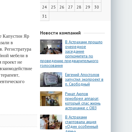
24
25
26
27
28
29
30
31
Новости компаний
е Капустин Яр
зали в
В Астрахани прошло
очередное
в. Регистратура
заседание
бной мебели в
оргкомитета по
проведению предварительного
м проект не
голосования
 взаимодействие
терапевт,
Евгений Апостолов
запустил экопроект в
певтического
п. Свободный
Ринат Аюпов
приобрел аппарат,
который спас жизнь
астраханке с ОВЗ
В Астрахани
стартовала акция
«Один особенный
день»