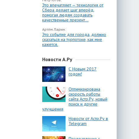
Это впечатляет — технология от
Сбера делает шаг вперёд,
помогая людям создавать
качественные презент...
Артём Ларин:
Это событие для города, должно
сказаться на турпотоке, как мне
кажется.
Новости А.Ру
С Новым 2017
годом!
Оптимизирована
скорость работы
сайта Астр.Ру, новый
поиск и другие
улучшения
Новости от Астр.Ру в
Telegram
Поздравление с