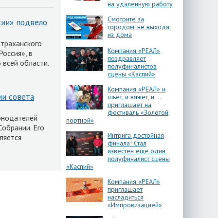
на удаленную работу
Смотрите за
сии» подвело
городом, не выходя
из дома
страханского
Компания «РЕАЛ»
оссия», в
поздравляет
 всей области.
полуфиналистов
сцены «Каспий»
Компания «РЕАЛ» и
ии совета
шьет, и вяжет, и …
приглашает на
фестиваль «Золотой
конодателей
портной»
обрании. Его
Интрига достойная
ляется
финала! Стал
известен еще один
полуфиналист сцены
«Каспий»
Компания «РЕАЛ»
приглашает
насладиться
«Импровизацией»