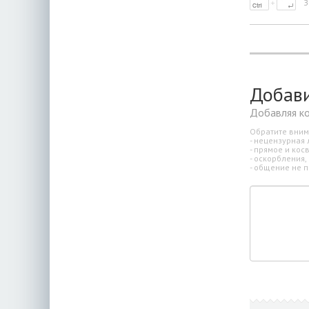
З
Добав
Добавляя к
Обратите вним
- нецензурная 
- прямое и ко
- оскорбления,
- общение не п