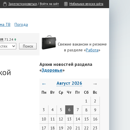
Зарегистрироваться
/
Войти на сайт
Мобильная версия сайта
ма ТВ
Погода
UR
71.24
Свежие вакансии и резюме
в разделе «
Работа
»
Архив новостей раздела
кой
«
Здоровье
»
←
→
Август 2026
Пн
Вт
Ср
Чт
Пт
Сб
Вс
1
2
3
4
5
6
7
8
9
10
11
12
13
14
15
16
17
18
19
20
21
22
23