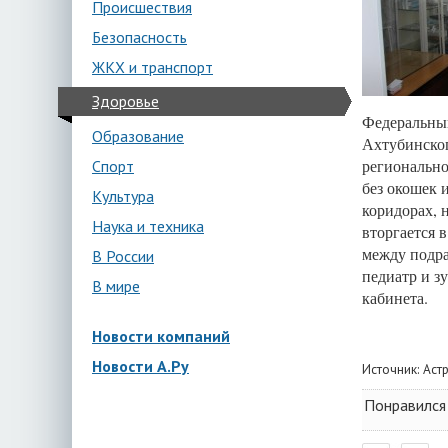
Происшествия
Безопасность
ЖКХ и транспорт
Здоровье
Федеральный
Образование
Ахтубинског
регионально
Спорт
без окошек 
Культура
коридорах, 
Наука и техника
вторгается 
между подра
В России
педиатр и з
В мире
кабинета.
Новости компаний
Новости А.Ру
Источник:
Аст
Понравился