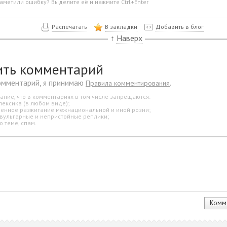
аметили ошибку? Выделите её и нажмите Ctrl+Enter
Распечатать
В закладки
Добавить в блог
↑
Наверх
ить комментарий
омментарий, я принимаю
.
Правила комментирования
ание, что в комментариях в том числе запрещаются:
лексика (в любом виде);
свенное разжигание межнациональной и иной розни;
 вульгарные и непристойные реплики;
о теме, спам.