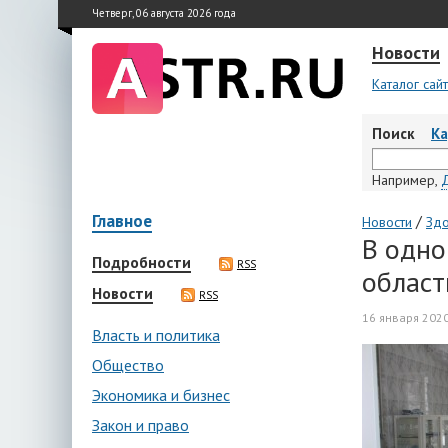
Четверг, 06 августа 2026 года
Новости
Каталог сай
Поиск
К
Например,
Главное
/
Новости
Зд
В одно
Подробности
RSS
област
Новости
RSS
16 января 2020
Власть и политика
Общество
Экономика и бизнес
Закон и право