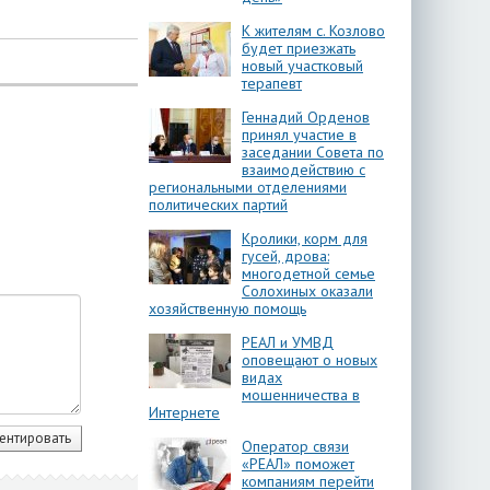
К жителям с. Козлово
будет приезжать
новый участковый
терапевт
Геннадий Орденов
принял участие в
заседании Совета по
взаимодействию с
региональными отделениями
политических партий
Кролики, корм для
гусей, дрова:
многодетной семье
Солохиных оказали
хозяйственную помощь
РЕАЛ и УМВД
оповещают о новых
видах
мошенничества в
Интернете
Оператор связи
«РЕАЛ» поможет
компаниям перейти