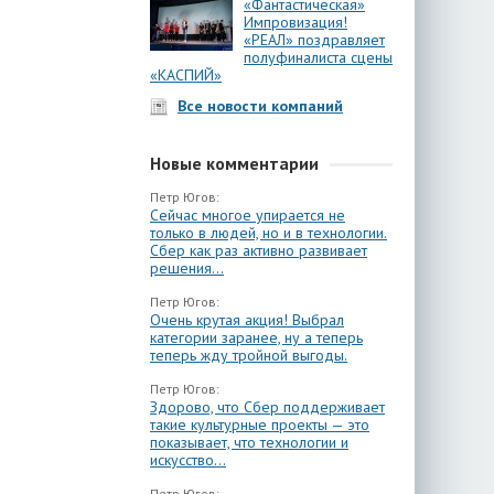
«Фантастическая»
Импровизация!
«РЕАЛ» поздравляет
полуфиналиста сцены
«КАСПИЙ»
Все новости компаний
Новые комментарии
Петр Югов:
Сейчас многое упирается не
только в людей, но и в технологии.
Сбер как раз активно развивает
решения...
Петр Югов:
Очень крутая акция! Выбрал
категории заранее, ну а теперь
теперь жду тройной выгоды.
Петр Югов:
Здорово, что Сбер поддерживает
такие культурные проекты — это
показывает, что технологии и
искусство...
Петр Югов: