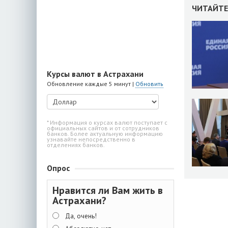
ЧИТАЙТЕ
Курсы валют в Астрахани
Обновление каждые 5 минут |
Обновить
* Информация о курсах валют поступает с
официальных сайтов и от сотрудников
банков. Более актуальную информацию
узнавайте непосредственно в
отделениях банков.
Опрос
Нравится ли Вам жить в
Астрахани?
Да, очень!