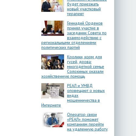
будет приезжать
новый участковый
терапевт
Геннадий Орденов
принял участие в
заседании Совета по
взаимодействию с
региональными отделениями
политических партий
Кролики, корм для
гусей, дрова:
многодетной семье
Солохиных оказали
хозяйственную помощь
РЕАЛ и УМВД
оповещают о новых
видах
мошенничества в
Интернете
Оператор связи
«РЕАЛ» поможет
компаниям перейти
на удаленную работу