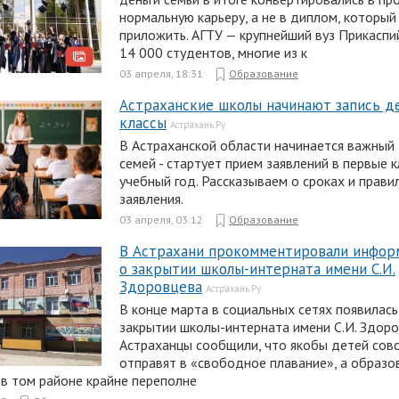
нормальную карьеру, а не в диплом, который
приложить. АГТУ — крупнейший вуз Прикаспий
14 000 студентов, многие из к
03 апреля, 18:31
Образование
Астраханские школы начинают запись д
классы
Астрахань.Ру
В Астраханской области начинается важный 
семей - стартует прием заявлений в первые 
учебный год. Рассказываем о сроках и прави
заявления.
03 апреля, 03:12
Образование
В Астрахани прокомментировали инфо
о закрытии школы-интерната имени С.И.
Здоровцева
Астрахань.Ру
В конце марта в социальных сетях появилас
закрытии школы-интерната имени С.И. Здоро
Астраханцы сообщили, что якобы детей сов
отправят в «свободное плавание», а образ
в том районе крайне переполне