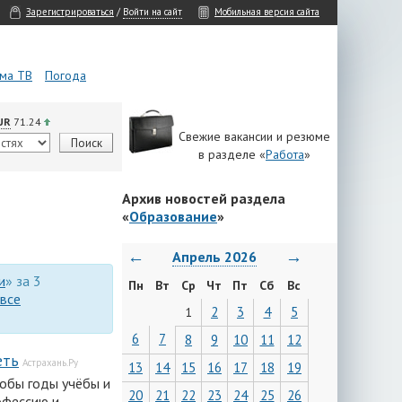
Зарегистрироваться
/
Войти на сайт
Мобильная версия сайта
ма ТВ
Погода
UR
71.24
Свежие вакансии и резюме
в разделе «
Работа
»
Архив новостей раздела
«
Образование
»
←
→
Апрель 2026
и
» за 3
Пн
Вт
Ср
Чт
Пт
Сб
Вс
все
2
3
4
5
1
6
7
8
9
10
11
12
еть
Астрахань.Ру
13
14
15
16
17
18
19
тобы годы учёбы и
20
21
22
23
24
25
26
офессию и