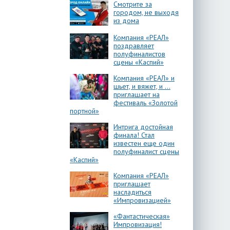
Смотрите за
городом, не выходя
из дома
Компания «РЕАЛ»
поздравляет
полуфиналистов
сцены «Каспий»
Компания «РЕАЛ» и
шьет, и вяжет, и …
приглашает на
фестиваль «Золотой
портной»
Интрига достойная
финала! Стал
известен еще один
полуфиналист сцены
«Каспий»
Компания «РЕАЛ»
приглашает
насладиться
«Импровизацией»
«Фантастическая»
Импровизация!