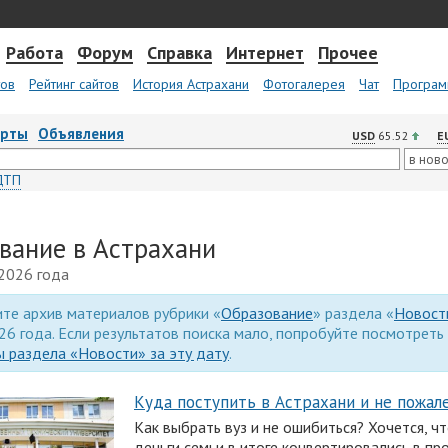
Работа
Форум
Справка
Интернет
Прочее
тов
Рейтинг сайтов
История Астрахани
Фотогалерея
Чат
Програм
арты
Объявления
USD
65.52
E
ДТП
вание в Астрахани
 2026 года
те архив материалов рубрики «
Образование
» раздела «
Новост
26 года. Если результатов поиска мало, попробуйте посмотреть
 раздела «Новости» за эту дату
.
Куда поступить в Астрахани и не пожал
Как выбрать вуз и не ошибиться? Хочется, ч
деньги семьи в итоге конвертировались в пр