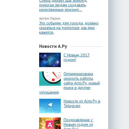
Сбера делает шаг вперёд,
помогая людям создавать
качественные презент...
Артём Ларин:
Это событие для города, должно
сказаться на турпотоке, как мне
кажется.
Новости А.Ру
С Новым 2017
годом!
Оптимизирована
скорость работы
сайта Астр.Ру, новый
поиск и другие
улучшения
Новости от Астр.Ру в
Telegram
Поздравление с
Новым годом от