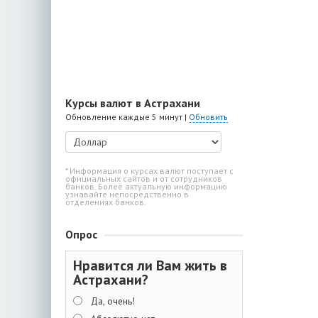
Курсы валют в Астрахани
Обновление каждые 5 минут |
Обновить
* Информация о курсах валют поступает с
официальных сайтов и от сотрудников
банков. Более актуальную информацию
узнавайте непосредственно в
отделениях банков.
Опрос
Нравится ли Вам жить в
Астрахани?
Да, очень!