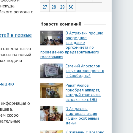
 некуда
27
28
29
30
ского региона с
Новости компаний
В Астрахани прошло
етей в первые
очередное
заседание
оргкомитета по
этап для тысяч
проведению предварительного
классы на новый
голосования
лах подачи
Евгений Апостолов
запустил экопроект в
п. Свободный
рмацию
Ринат Аюпов
приобрел аппарат,
который спас жизнь
астраханке с ОВЗ
ь информация о
вцева.
В Астрахани
стартовала акция
сем скоро
«Один особенный
овательные
день»
К жителям с. Козлово