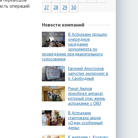
асть операций
27
28
29
30
Новости компаний
В Астрахани прошло
очередное
заседание
оргкомитета по
проведению предварительного
голосования
Евгений Апостолов
запустил экопроект в
п. Свободный
Ринат Аюпов
приобрел аппарат,
который спас жизнь
астраханке с ОВЗ
В Астрахани
стартовала акция
«Один особенный
день»
К жителям с. Козлово