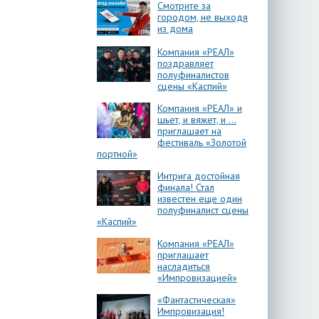
Смотрите за
городом, не выходя
из дома
Компания «РЕАЛ»
поздравляет
полуфиналистов
сцены «Каспий»
Компания «РЕАЛ» и
шьет, и вяжет, и …
приглашает на
фестиваль «Золотой
портной»
Интрига достойная
финала! Стал
известен еще один
полуфиналист сцены
«Каспий»
Компания «РЕАЛ»
приглашает
насладиться
«Импровизацией»
«Фантастическая»
Импровизация!