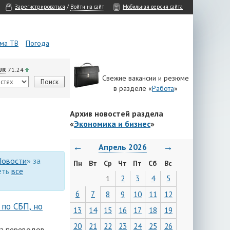
Зарегистрироваться
/
Войти на сайт
Мобильная версия сайта
ма ТВ
Погода
UR
71.24
Свежие вакансии и резюме
в разделе «
Работа
»
Архив новостей раздела
«
Экономика и бизнес
»
←
→
Апрель 2026
Новости
» за
Пн
Вт
Ср
Чт
Пт
Сб
Вс
еть
все
2
3
4
5
1
6
7
8
9
10
11
12
 по СБП, но
13
14
15
16
17
18
19
20
21
22
23
24
25
26
ла переводов