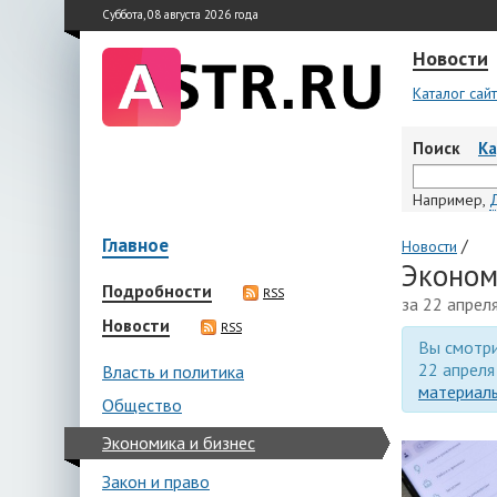
Суббота, 08 августа 2026 года
Новости
Каталог сай
Поиск
К
Например,
Главное
/
Новости
Эконом
Подробности
RSS
за 22 апрел
Новости
RSS
Вы смотри
22 апреля
Власть и политика
материалы
Общество
Экономика и бизнес
Закон и право