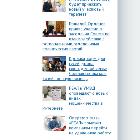
будет приезжать
новый участковый
терапевт
Геннадий Орденов
принял участие в
заседании Совета по
взаимодействию с
региональными отделениями
политических партий
Кролики, корм для
гусей, дрова:
многодетной семье
Солохиных оказали
хозяйственную помощь
РЕАЛ и УМВД
оповещают о новых
видах
мошенничества в
Интернете
Оператор связи
«РЕАЛ» поможет
компаниям перейти
на удаленную работу