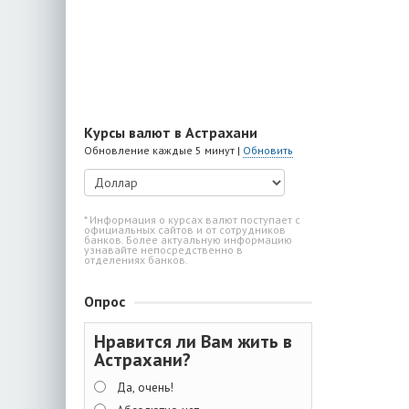
Курсы валют в Астрахани
Обновление каждые 5 минут |
Обновить
* Информация о курсах валют поступает с
официальных сайтов и от сотрудников
банков. Более актуальную информацию
узнавайте непосредственно в
отделениях банков.
Опрос
Нравится ли Вам жить в
Астрахани?
Да, очень!