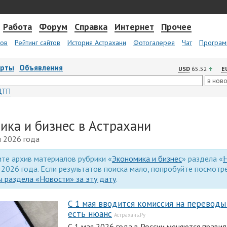
Работа
Форум
Справка
Интернет
Прочее
тов
Рейтинг сайтов
История Астрахани
Фотогалерея
Чат
Програм
арты
Объявления
USD
65.52
E
ДТП
ика и бизнес в Астрахани
я 2026 года
те архив материалов рубрики «
Экономика и бизнес
» раздела «
 2026 года. Если результатов поиска мало, попробуйте посмотр
 раздела «Новости» за эту дату
.
С 1 мая вводится комиссия на переводы
есть нюанс
Астрахань.Ру
С 1 мая 2026 года в России меняются прави