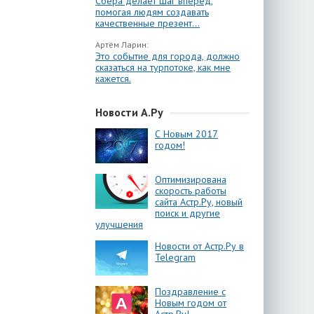
Сбера делает шаг вперёд,
помогая людям создавать
качественные презент...
Артём Ларин:
Это событие для города, должно
сказаться на турпотоке, как мне
кажется.
Новости А.Ру
С Новым 2017
годом!
Оптимизирована
скорость работы
сайта Астр.Ру, новый
поиск и другие
улучшения
Новости от Астр.Ру в
Telegram
Поздравление с
Новым годом от