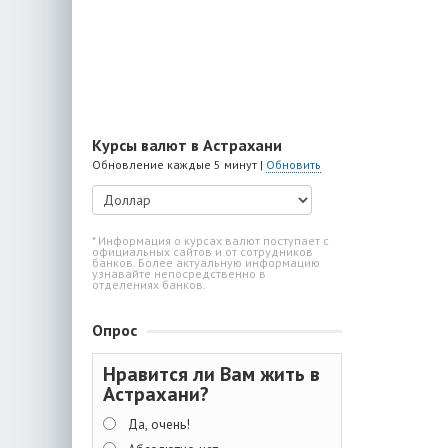
Курсы валют в Астрахани
Обновление каждые 5 минут |
Обновить
* Информация о курсах валют поступает с
официальных сайтов и от сотрудников
банков. Более актуальную информацию
узнавайте непосредственно в
отделениях банков.
Опрос
Нравится ли Вам жить в
Астрахани?
Да, очень!