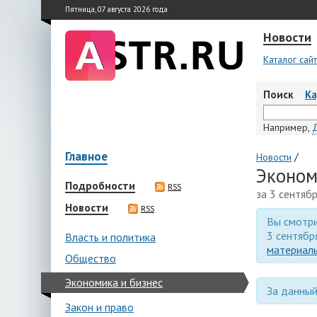
Пятница, 07 августа 2026 года
Новости
Каталог сай
Поиск
К
Например,
Главное
/
Новости
Эконом
Подробности
RSS
за 3 сентяб
Новости
RSS
Вы смотри
3 сентябр
Власть и политика
материалы
Общество
Экономика и бизнес
За данный
Закон и право