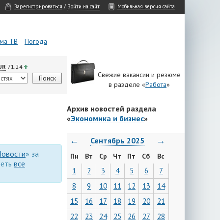
Зарегистрироваться
/
Войти на сайт
Мобильная версия сайта
ма ТВ
Погода
UR
71.24
Свежие вакансии и резюме
в разделе «
Работа
»
Архив новостей раздела
«
Экономика и бизнес
»
←
→
Сентябрь 2025
Новости
» за
Пн
Вт
Ср
Чт
Пт
Сб
Вс
реть
все
1
2
3
4
5
6
7
8
9
10
11
12
13
14
15
16
17
18
19
20
21
22
23
24
25
26
27
28