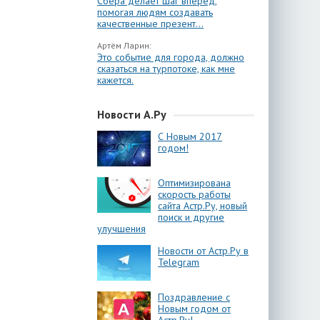
Сбера делает шаг вперёд,
помогая людям создавать
качественные презент...
Артём Ларин:
Это событие для города, должно
сказаться на турпотоке, как мне
кажется.
Новости А.Ру
С Новым 2017
годом!
Оптимизирована
скорость работы
сайта Астр.Ру, новый
поиск и другие
улучшения
Новости от Астр.Ру в
Telegram
Поздравление с
Новым годом от