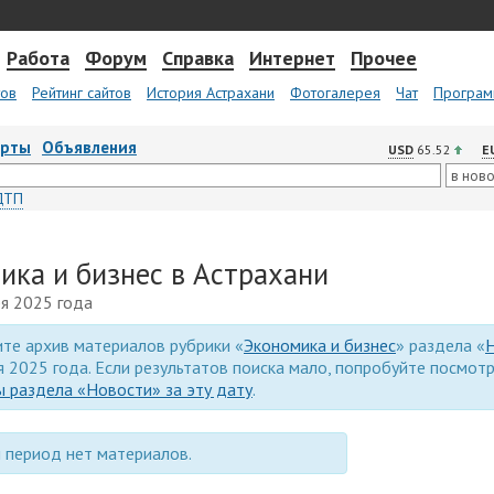
Работа
Форум
Справка
Интернет
Прочее
тов
Рейтинг сайтов
История Астрахани
Фотогалерея
Чат
Програм
арты
Объявления
USD
65.52
E
ДТП
ика и бизнес в Астрахани
ря 2025 года
те архив материалов рубрики «
Экономика и бизнес
» раздела «
я 2025 года. Если результатов поиска мало, попробуйте посмот
 раздела «Новости» за эту дату
.
 период нет материалов.