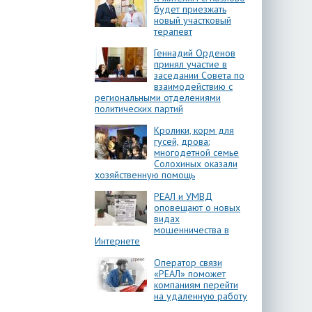
будет приезжать
новый участковый
терапевт
Геннадий Орденов
принял участие в
заседании Совета по
взаимодействию с
региональными отделениями
политических партий
Кролики, корм для
гусей, дрова:
многодетной семье
Солохиных оказали
хозяйственную помощь
РЕАЛ и УМВД
оповещают о новых
видах
мошенничества в
Интернете
Оператор связи
«РЕАЛ» поможет
компаниям перейти
на удаленную работу