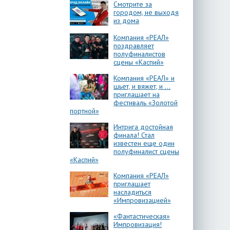
Смотрите за
городом, не выходя
из дома
Компания «РЕАЛ»
поздравляет
полуфиналистов
сцены «Каспий»
Компания «РЕАЛ» и
шьет, и вяжет, и …
приглашает на
фестиваль «Золотой
портной»
Интрига достойная
финала! Стал
известен еще один
полуфиналист сцены
«Каспий»
Компания «РЕАЛ»
приглашает
насладиться
«Импровизацией»
«Фантастическая»
Импровизация!