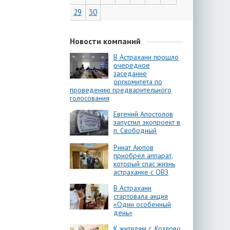
29
30
Новости компаний
В Астрахани прошло
очередное
заседание
оргкомитета по
проведению предварительного
голосования
Евгений Апостолов
запустил экопроект в
п. Свободный
Ринат Аюпов
приобрел аппарат,
который спас жизнь
астраханке с ОВЗ
В Астрахани
стартовала акция
«Один особенный
день»
К жителям с. Козлово