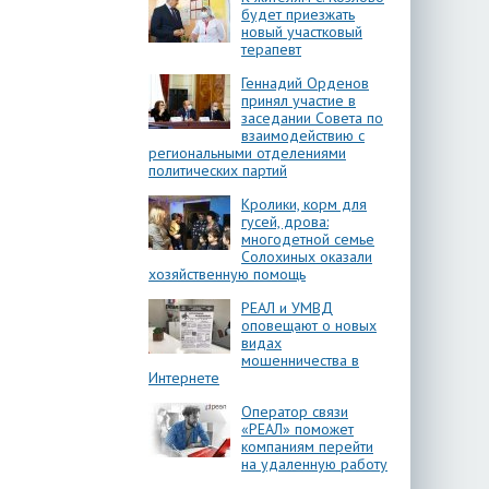
будет приезжать
новый участковый
терапевт
Геннадий Орденов
принял участие в
заседании Совета по
взаимодействию с
региональными отделениями
политических партий
Кролики, корм для
гусей, дрова:
многодетной семье
Солохиных оказали
хозяйственную помощь
РЕАЛ и УМВД
оповещают о новых
видах
мошенничества в
Интернете
Оператор связи
«РЕАЛ» поможет
компаниям перейти
на удаленную работу