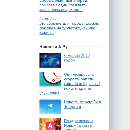
Сбера делает шаг вперёд,
помогая людям создавать
качественные презент...
Артём Ларин:
Это событие для города, должно
сказаться на турпотоке, как мне
кажется.
Новости А.Ру
С Новым 2017
годом!
Оптимизирована
скорость работы
сайта Астр.Ру, новый
поиск и другие
улучшения
Новости от Астр.Ру в
Telegram
Поздравление с
Новым годом от