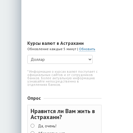
Курсы валют в Астрахани
Обновление каждые 5 минут |
Обновить
* Информация о курсах валют поступает с
официальных сайтов и от сотрудников
банков. Более актуальную информацию
узнавайте непосредственно в
отделениях банков.
Опрос
Нравится ли Вам жить в
Астрахани?
Да, очень!