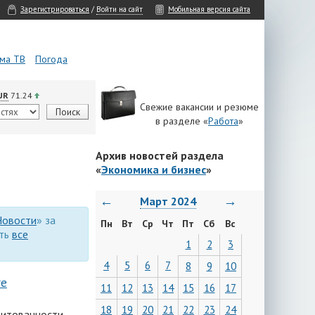
Зарегистрироваться
/
Войти на сайт
Мобильная версия сайта
ма ТВ
Погода
UR
71.24
Свежие вакансии и резюме
в разделе «
Работа
»
Архив новостей раздела
«
Экономика и бизнес
»
←
→
Март 2024
Новости
» за
Пн
Вт
Ср
Чт
Пт
Сб
Вс
еть
все
1
2
3
4
5
6
7
8
9
10
ге
11
12
13
14
15
16
17
18
19
20
21
22
23
24
дитованности