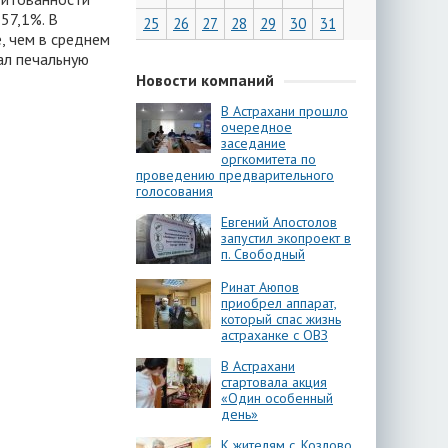
57,1%. В
25
26
27
28
29
30
31
, чем в среднем
ал печальную
Новости компаний
В Астрахани прошло
очередное
заседание
оргкомитета по
проведению предварительного
голосования
Евгений Апостолов
запустил экопроект в
п. Свободный
Ринат Аюпов
приобрел аппарат,
который спас жизнь
астраханке с ОВЗ
В Астрахани
стартовала акция
«Один особенный
день»
К жителям с. Козлово