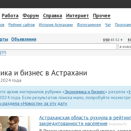
Работа
Форум
Справка
Интернет
Прочее
тов
Рейтинг сайтов
История Астрахани
Фотогалерея
Чат
Програм
арты
Объявления
USD
65.52
E
ДТП
ика и бизнес в Астрахани
 2024 года
те архив материалов рубрики «
Экономика и бизнес
» раздела «
2024 года. Если результатов поиска мало, попробуйте посмотр
 раздела «Новости» за эту дату
.
Астраханская область рухнула в рейтин
закредитованности населения
Астрахань.Ру
В России увеличился средний уровень закре