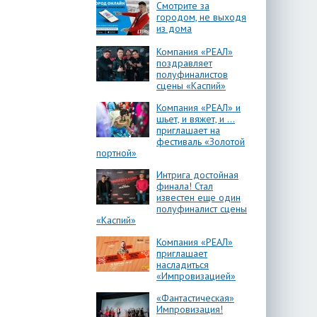
Смотрите за
городом, не выходя
из дома
Компания «РЕАЛ»
поздравляет
полуфиналистов
сцены «Каспий»
Компания «РЕАЛ» и
шьет, и вяжет, и …
приглашает на
фестиваль «Золотой
портной»
Интрига достойная
финала! Стал
известен еще один
полуфиналист сцены
«Каспий»
Компания «РЕАЛ»
приглашает
насладиться
«Импровизацией»
«Фантастическая»
Импровизация!