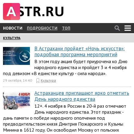
НОВОСТИ
ПОДРОБНОСТИ
ТОП
КУЛЬТУРА
В Астрахани пройдет «Ночь искусств»:
подробная программа мероприятий
В этом году акция будет приурочена ко Дню
народного единства и пройдет 3 и 4 ноября
под девизом «В единстве культур - сила народа».
29 октября, 14:40
Культура
Астраханцев приглашают ярко отметить
День народного единства
12+. 4 ноября в России в 20-й раз отмечают
День народного единства. Этот праздник -
дань памяти о победе народного ополчения под
предводительством князя Дмитрия Пожарского и Кузьмы
Минина в 1612 году. Он освободил Москву от польских