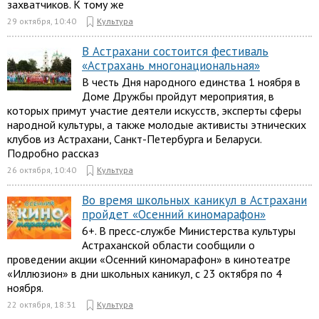
захватчиков. К тому же
29 октября, 10:40
Культура
В Астрахани состоится фестиваль
«Астрахань многонациональная»
В честь Дня народного единства 1 ноября в
Доме Дружбы пройдут мероприятия, в
которых примут участие деятели искусств, эксперты сферы
народной культуры, а также молодые активисты этнических
клубов из Астрахани, Санкт-Петербурга и Беларуси.
Подробно рассказ
26 октября, 10:40
Культура
Во время школьных каникул в Астрахани
пройдет «Осенний киномарафон»
6+. В пресс-службе Министерства культуры
Астраханской области сообщили о
проведении акции «Осенний киномарафон» в кинотеатре
«Иллюзион» в дни школьных каникул, с 23 октября по 4
ноября.
22 октября, 18:31
Культура