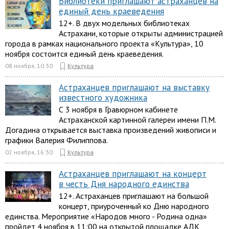
Библиотеки приглашают астраханцев на
единый день краеведения
12+. В двух модельных библиотеках
Астрахани, которые открыты администрацией
города в рамках национального проекта «Культура», 10
ноября состоится единый день краеведения.
08 ноября, 10:30
Культура
Астраханцев приглашают на выставку
известного художника
С 3 ноября в Гравюрном кабинете
Астраханской картинной галереи имени П.М.
Догадина открывается выставка произведений живописи и
графики Валерия Филиппова.
02 ноября, 16:30
Культура
Астраханцев приглашают на концерт
в честь Дня народного единства
12+. Астраханцев приглашают на большой
концерт, приуроченный ко Дню народного
единства. Мероприятие «Народов много - Родина одна»
пройдет 4 ноября в 11:00 на открытой площадке АДК