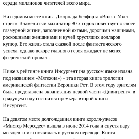
сердца миллионов читателей всего мира.
На седьмом месте книга Джорнада Белфорта «Волк с Уолл
стрит». Знаменитый махинатор 90-х годов повествует о своей
гламурной жизни, заполненной яхтами, дорогими машинами,
роскошными женщинами и кучей хрустящих долларов
купюр. Его жизнь стала сказкой после фантастического
успеха, однако вскоре главного героя ожидает не менее
феерический провал…
Ниже в рейтинге книга Инсургент (на русском языке издана
под названием «Мятежна») – эта вторая книга трилогии
американской фантастки Вероники Рот. В этом году зрителям
была представлена экранизация первой части «Дивигрент», в
грядущем году состоится премьера второй книги –
Инсургент.
На девятом месте долгожданная книга короля-ужасов
«Мистер Мерседес» вышла в июне 2014 года и спустя пару
месяцев книга появилась в русском переводе. Книга