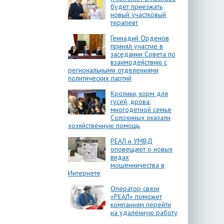
будет приезжать
новый участковый
терапевт
Геннадий Орденов
принял участие в
заседании Совета по
взаимодействию с
региональными отделениями
политических партий
Кролики, корм для
гусей, дрова:
многодетной семье
Солохиных оказали
хозяйственную помощь
РЕАЛ и УМВД
оповещают о новых
видах
мошенничества в
Интернете
Оператор связи
«РЕАЛ» поможет
компаниям перейти
на удаленную работу