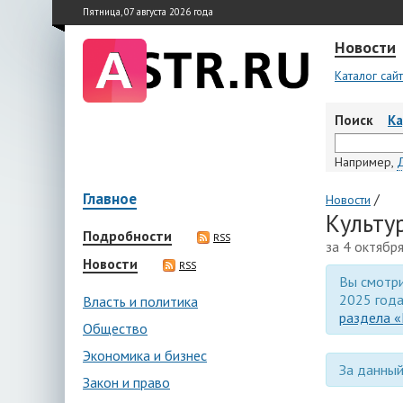
Пятница, 07 августа 2026 года
Новости
Каталог сай
Поиск
К
Например,
Главное
/
Новости
Культу
Подробности
RSS
за 4 октябр
Новости
RSS
Вы смотри
2025 года
Власть и политика
раздела «
Общество
Экономика и бизнес
За данный
Закон и право