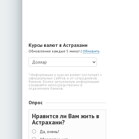
Курсы валют в Астрахани
Обновление каждые 5 минут |
Обновить
* Информация о курсах валют поступает с
официальных сайтов и от сотрудников
банков. Более актуальную информацию
узнавайте непосредственно в
отделениях банков.
Опрос
Нравится ли Вам жить в
Астрахани?
Да, очень!