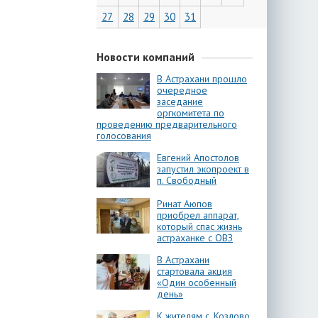
27
28
29
30
31
Новости компаний
В Астрахани прошло
очередное
заседание
оргкомитета по
проведению предварительного
голосования
Евгений Апостолов
запустил экопроект в
п. Свободный
Ринат Аюпов
приобрел аппарат,
который спас жизнь
астраханке с ОВЗ
В Астрахани
стартовала акция
«Один особенный
день»
К жителям с. Козлово