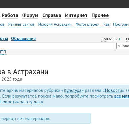
Работа
Форум
Справка
Интернет
Прочее
тов
Рейтинг сайтов
История Астрахани
Фотогалерея
Чат
Програм
арты
Объявления
USD
65.52
E
ДТП
ра в Астрахани
я 2025 года
те архив материалов рубрики «
Культура
» раздела «
Новости
» з
. Если результатов поиска мало, попробуйте посмотреть
все ма
Новости» за эту дату
.
 период нет материалов.