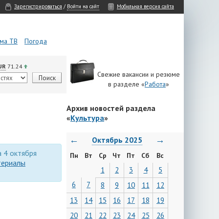
Зарегистрироваться
/
Войти на сайт
Мобильная версия сайта
ма ТВ
Погода
UR
71.24
Свежие вакансии и резюме
в разделе «
Работа
»
Архив новостей раздела
«
Культура
»
←
→
Октябрь 2025
а 4 октября
Пн
Вт
Ср
Чт
Пт
Сб
Вс
териалы
1
2
3
4
5
6
7
8
9
10
11
12
13
14
15
16
17
18
19
20
21
22
23
24
25
26