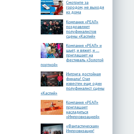
Смотрите за
городом, не выходя
из дома
Компания «РЕАЛ»
поздравляет
полуфиналистов
сцены «Каспий»
Компания «РЕАЛ» и
шьет, и вяжет, и …
приглашает на
фестиваль «Золотой
портной»
Интрига достойная
финала! Стал
известен еще один
полуфиналист сцены
«Каспий»
Компания «РЕАЛ»
приглашает
насладиться
«Импровизацией»
«Фантастическая»
Импровизация!