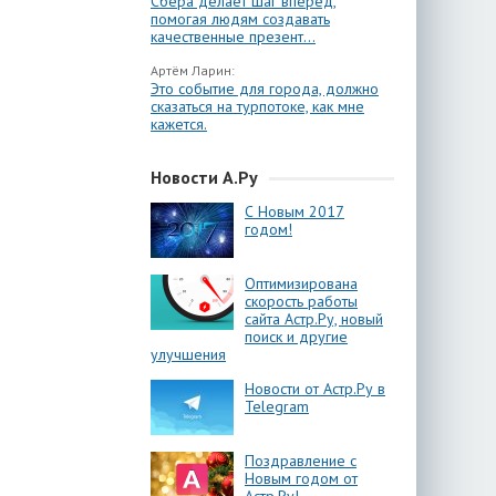
Сбера делает шаг вперёд,
помогая людям создавать
качественные презент...
Артём Ларин:
Это событие для города, должно
сказаться на турпотоке, как мне
кажется.
Новости А.Ру
С Новым 2017
годом!
Оптимизирована
скорость работы
сайта Астр.Ру, новый
поиск и другие
улучшения
Новости от Астр.Ру в
Telegram
Поздравление с
Новым годом от