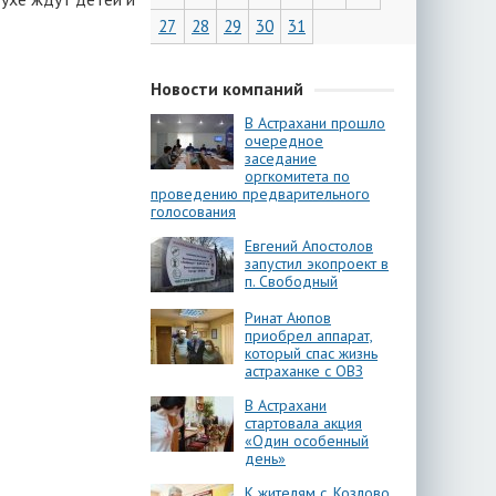
27
28
29
30
31
Новости компаний
В Астрахани прошло
очередное
заседание
оргкомитета по
проведению предварительного
голосования
Евгений Апостолов
запустил экопроект в
п. Свободный
Ринат Аюпов
приобрел аппарат,
который спас жизнь
астраханке с ОВЗ
В Астрахани
стартовала акция
«Один особенный
день»
К жителям с. Козлово