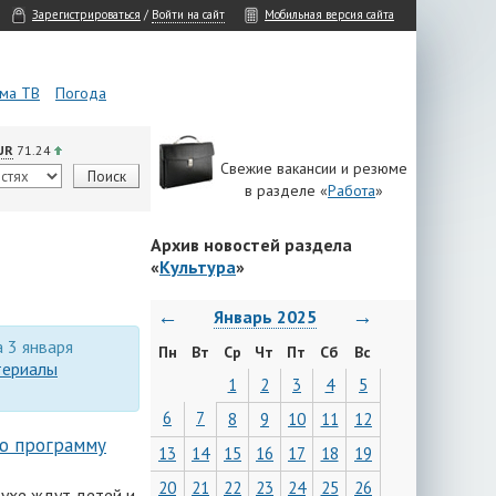
Зарегистрироваться
/
Войти на сайт
Мобильная версия сайта
ма ТВ
Погода
UR
71.24
Свежие вакансии и резюме
в разделе «
Работа
»
Архив новостей раздела
«
Культура
»
←
→
Январь 2025
а 3 января
Пн
Вт
Ср
Чт
Пт
Сб
Вс
териалы
1
2
3
4
5
6
7
8
9
10
11
12
ю программу
13
14
15
16
17
18
19
20
21
22
23
24
25
26
ухе ждут детей и