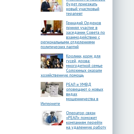
будет приезжать
новый участковый
терапевт
Геннадий Орденов
принял участие в
заседании Совета по
взаимодействию с
региональными отделениями
политических партий
Кролики, корм для
гусей, дрова:
многодетной семье
Солохиных оказали
хозяйственную помощь
РЕАЛ и УМВД
оповещают о новых
видах
мошенничества в
Интернете
Оператор связи
«РЕАЛ» поможет
компаниям перейти
на удаленную работу