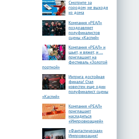
Смотрите за
городом, не выходя
из дома
Компания «РЕАЛ»
поздравляет
полуфиналистов
сцены «Каспий»
Компания «РЕАЛ» и
шьет, и вяжет, и …
приглашает на
фестиваль «Золотой
портной»
Интрига достойная
финала! Стал
известен еще один
полуфиналист сцены
«Каспий»
Компания «РЕАЛ»
приглашает
насладиться
«Импровизацией»
«Фантастическая»
Импровизация!