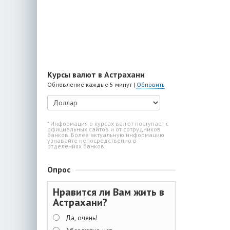
Курсы валют в Астрахани
Обновление каждые 5 минут |
Обновить
* Информация о курсах валют поступает с
официальных сайтов и от сотрудников
банков. Более актуальную информацию
узнавайте непосредственно в
отделениях банков.
Опрос
Нравится ли Вам жить в
Астрахани?
Да, очень!