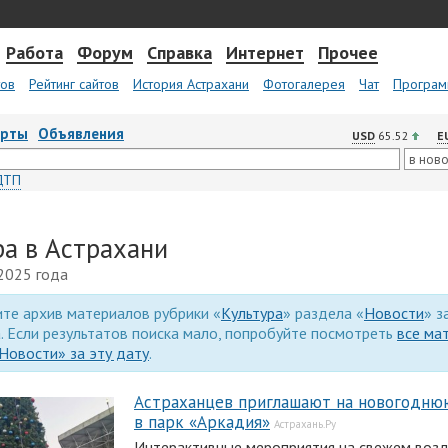
Работа
Форум
Справка
Интернет
Прочее
тов
Рейтинг сайтов
История Астрахани
Фотогалерея
Чат
Програм
арты
Объявления
USD
65.52
E
ДТП
ра в Астрахани
 2025 года
те архив материалов рубрики «
Культура
» раздела «
Новости
» з
. Если результатов поиска мало, попробуйте посмотреть
все ма
Новости» за эту дату
.
Астраханцев приглашают на новогодню
в парк «Аркадия»
Астрахань.Ру
Интерактивные мероприятия на свежем возд