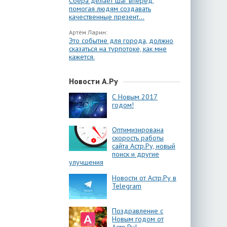
Сбера делает шаг вперёд,
помогая людям создавать
качественные презент...
Артём Ларин:
Это событие для города, должно
сказаться на турпотоке, как мне
кажется.
Новости А.Ру
С Новым 2017
годом!
Оптимизирована
скорость работы
сайта Астр.Ру, новый
поиск и другие
улучшения
Новости от Астр.Ру в
Telegram
Поздравление с
Новым годом от