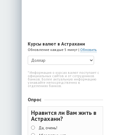
Курсы валют в Астрахани
Обновление каждые 5 минут |
Обновить
* Информация о курсах валют поступает с
официальных сайтов и от сотрудников
банков. Более актуальную информацию
узнавайте непосредственно в
отделениях банков.
Опрос
Нравится ли Вам жить в
Астрахани?
Да, очень!