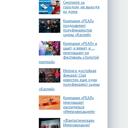
Смотрите за
городом, не выходя
из дома
Компания «РЕАЛ»
поздравляет
полуфиналистов
сцены «Каспий»
Компания «РЕАЛ» и
шьет, и вяжет, и …
приглашает на
фестиваль «Золотой
портной»
Интрига достойная
финала! Стал
известен еще один
полуфиналист сцены
«Каспий»
Компания «РЕАЛ»
приглашает
насладиться
«Импровизацией»
«Фантастическая»
Импровизация!