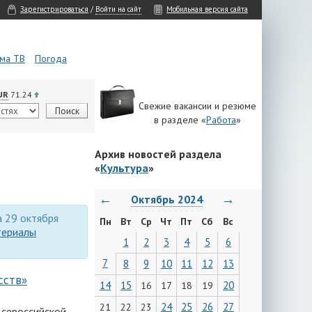
Зарегистрироваться
/
Войти на сайт
Мобильная версия сайта
ма ТВ
Погода
UR
71.24
Свежие вакансии и резюме
в разделе «
Работа
»
Архив новостей раздела
«
Культура
»
←
→
Октябрь 2024
а 29 октября
Пн
Вт
Ср
Чт
Пт
Сб
Вс
териалы
1
2
3
4
5
6
7
8
9
10
11
12
13
сств»
14
15
20
16
17
18
19
24
25
26
27
21
22
23
Всероссийской