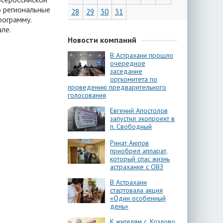
о региональные
28
29
30
31
рограмму.
ле.
Новости компаний
В Астрахани прошло
очередное
заседание
оргкомитета по
проведению предварительного
голосования
Евгений Апостолов
запустил экопроект в
п. Свободный
Ринат Аюпов
приобрел аппарат,
который спас жизнь
астраханке с ОВЗ
В Астрахани
стартовала акция
«Один особенный
день»
К жителям с. Козлово