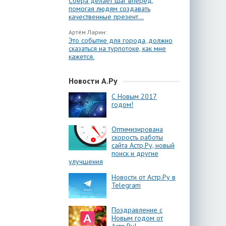
Сбера делает шаг вперёд,
помогая людям создавать
качественные презент...
Артём Ларин:
Это событие для города, должно
сказаться на турпотоке, как мне
кажется.
Новости А.Ру
С Новым 2017
годом!
Оптимизирована
скорость работы
сайта Астр.Ру, новый
поиск и другие
улучшения
Новости от Астр.Ру в
Telegram
Поздравление с
Новым годом от