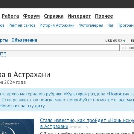
Работа
Форум
Справка
Интернет
Прочее
тов
Рейтинг сайтов
История Астрахани
Фотогалерея
Чат
Програм
арты
Объявления
USD
65.52
E
ДТП
ра в Астрахани
ря 2024 года
те архив материалов рубрики «
Культура
» раздела «
Новости
» з
. Если результатов поиска мало, попробуйте посмотреть
все ма
Новости» за эту дату
.
Стало известно, как пройдет «Ночь иску
в Астрахани
Астрахань.Ру
С 3 по 4 ноября Астрахань присоединится к 