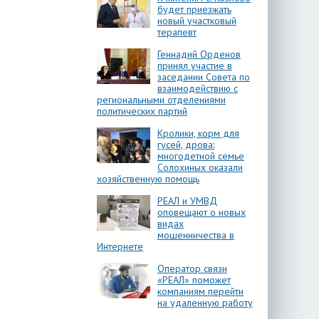
будет приезжать
новый участковый
терапевт
Геннадий Орденов
принял участие в
заседании Совета по
взаимодействию с
региональными отделениями
политических партий
Кролики, корм для
гусей, дрова:
многодетной семье
Солохиных оказали
хозяйственную помощь
РЕАЛ и УМВД
оповещают о новых
видах
мошенничества в
Интернете
Оператор связи
«РЕАЛ» поможет
компаниям перейти
на удаленную работу