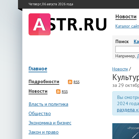
Четверг, 06 августа 2026 года
Новости
Каталог сай
Поиск
К
Например,
Главное
/
Новости
Культу
Подробности
RSS
за 29 октяб
Новости
RSS
Вы смотри
2024 года
Власть и политика
раздела «
Общество
Экономика и бизнес
Закон и право