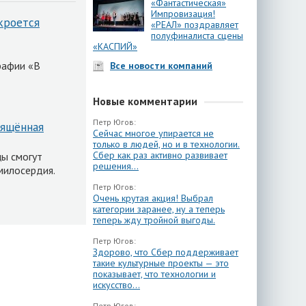
«Фантастическая»
Импровизация!
кроется
«РЕАЛ» поздравляет
полуфиналиста сцены
«КАСПИЙ»
рафии «В
Все новости компаний
Новые комментарии
Петр Югов:
вящённая
Сейчас многое упирается не
только в людей, но и в технологии.
Сбер как раз активно развивает
цы смогут
решения...
милосердия.
Петр Югов:
Очень крутая акция! Выбрал
категории заранее, ну а теперь
теперь жду тройной выгоды.
Петр Югов:
Здорово, что Сбер поддерживает
такие культурные проекты — это
показывает, что технологии и
искусство...
Петр Югов: