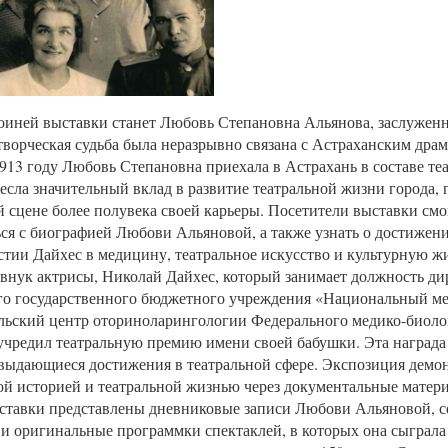
оиней выставки станет Любовь Степановна Альянова, заслуженн
ворческая судьба была неразрывно связана с Астраханским дра
1913 году Любовь Степановна приехала в Астрахань в составе те
есла значительный вклад в развитие театральной жизни города, 
й сцене более полувека своей карьеры. Посетители выставки смо
ся с биографией Любови Альяновой, а также узнать о достижени
стии Дайхес в медицину, театральное искусство и культурную ж
 внук актрисы, Николай Дайхес, который занимает должность ди
го государственного бюджетного учреждения «Национальный м
льский центр оториноларингологии Федерального медико-биоло
 учредил театральную премию имени своей бабушки. Эта награда
 выдающиеся достижения в театральной сфере. Экспозиция демон
й историей и театральной жизнью через документальные матери
ставки представлены дневниковые записи Любови Альяновой, 
и оригинальные программки спектаклей, в которых она сыграла