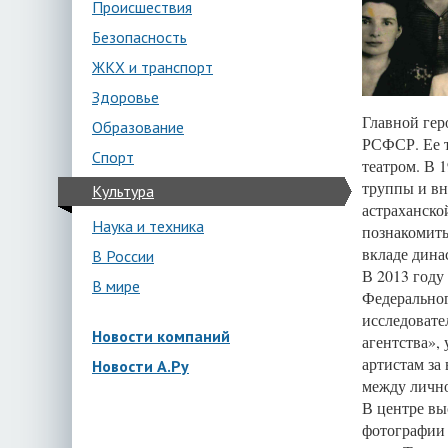
Происшествия
Безопасность
ЖКХ и транспорт
Здоровье
Главной гер
Образование
РСФСР. Ее т
Спорт
театром. В 
труппы и вн
Культура
астраханско
Наука и техника
познакомить
вкладе дина
В России
В 2013 году
В мире
Федерально
исследовате
Новости компаний
агентства»,
артистам за
Новости А.Ру
между лично
В центре вы
фотографии 