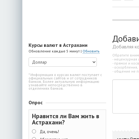
Добав
Курсы валют в Астрахани
Добавляя к
Обновление каждые 5 минут |
Обновить
Обратите вним
- нецензурная 
- прямое и ко
- оскорбления,
- общение не п
* Информация о курсах валют поступает с
официальных сайтов и от сотрудников
банков. Более актуальную информацию
узнавайте непосредственно в
отделениях банков.
Опрос
Нравится ли Вам жить в
Астрахани?
Да, очень!