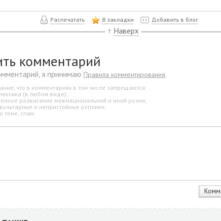
Распечатать
В закладки
Добавить в блог
↑
Наверх
ить комментарий
омментарий, я принимаю
.
Правила комментирования
ание, что в комментариях в том числе запрещаются:
лексика (в любом виде);
свенное разжигание межнациональной и иной розни;
 вульгарные и непристойные реплики;
о теме, спам.