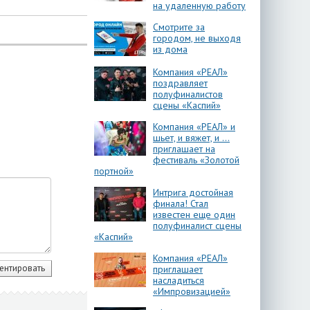
на удаленную работу
Смотрите за
городом, не выходя
из дома
Компания «РЕАЛ»
поздравляет
полуфиналистов
сцены «Каспий»
Компания «РЕАЛ» и
шьет, и вяжет, и …
приглашает на
фестиваль «Золотой
портной»
Интрига достойная
финала! Стал
известен еще один
полуфиналист сцены
«Каспий»
Компания «РЕАЛ»
приглашает
насладиться
«Импровизацией»