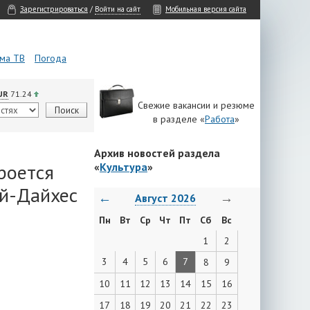
Зарегистрироваться
/
Войти на сайт
Мобильная версия сайта
ма ТВ
Погода
UR
71.24
Свежие вакансии и резюме
в разделе «
Работа
»
Архив новостей раздела
роется
«
Культура
»
ой-Дайхес
←
→
Август 2026
Пн
Вт
Ср
Чт
Пт
Сб
Вс
1
2
3
4
5
6
7
8
9
10
11
12
13
14
15
16
17
18
19
20
21
22
23