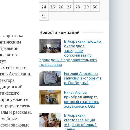
24
25
26
27
28
29
30
31
Новости компаний
ая артистка
матическим
В Астрахани прошло
очередное
атральной
заседание
посвятив
оргкомитета по
проведению предварительного
гут
голосования
ях ее семьи и
изнь Астрахани.
Евгений Апостолов
запустил экопроект в
ректора
п. Свободный
едицинский
гического
Ринат Аюпов
приобрел аппарат,
 присуждается
который спас жизнь
стрирует связь
астраханке с ОВЗ
алы и рассказы.
В Астрахани
семейные
стартовала акция
 свои знаковые
«Один особенный
день»