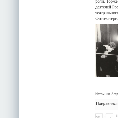
роли. Торже
деятелей Ро
театральног
Фотоматериа
Источник:
Аст
Понравился
З