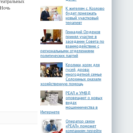
театральных
«Ночь
К жителям с. Козлово
будет приезжать
новый участковый
терапевт
Геннадий Орденов
принял участие в
заседании Совета по
взаимодействию с
региональными отделениями
политических партий
Кролики, корм для
гусей, дрова:
многодетной семье
Солохиных оказали
хозяйственную помощь
РЕАЛ и УМВД
оповещают о новых
видах
мошенничества в
Интернете
Оператор связи
«РЕАЛ» поможет
компаниям перейти