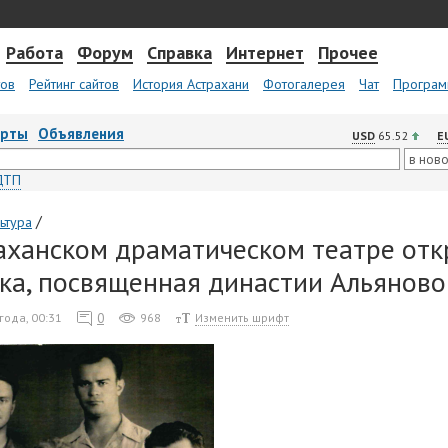
Работа
Форум
Справка
Интернет
Прочее
тов
Рейтинг сайтов
История Астрахани
Фотогалерея
Чат
Програм
арты
Объявления
USD
65.52
E
ДТП
/
ьтура
аханском драматическом театре отк
ка, посвященная династии Альянов
0
года, 00:31
968
Изменить шрифт