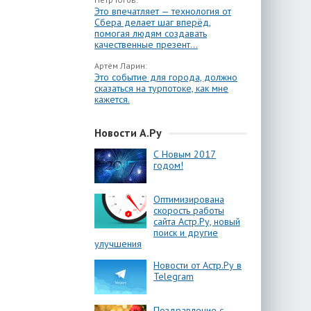
Это впечатляет — технология от
Сбера делает шаг вперёд,
помогая людям создавать
качественные презент...
Артём Ларин:
Это событие для города, должно
сказаться на турпотоке, как мне
кажется.
Новости А.Ру
С Новым 2017
годом!
Оптимизирована
скорость работы
сайта Астр.Ру, новый
поиск и другие
улучшения
Новости от Астр.Ру в
Telegram
Поздравление с