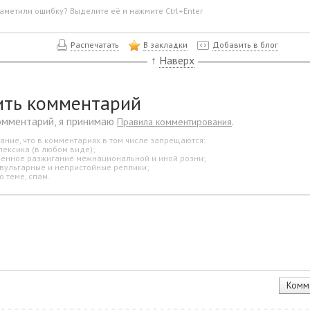
аметили ошибку? Выделите её и нажмите Ctrl+Enter
Распечатать
В закладки
Добавить в блог
↑
Наверх
ить комментарий
омментарий, я принимаю
.
Правила комментирования
ание, что в комментариях в том числе запрещаются:
лексика (в любом виде);
свенное разжигание межнациональной и иной розни;
 вульгарные и непристойные реплики;
о теме, спам.