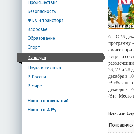
Происшествия
Безопасность
ЖКХ и транспорт
Здоровье
6+. С 23 де
Образование
программу «
Спорт
сможет прин
встреча со 
Культура
развлечений
Наука и техника
23, 27 и 28 
декабря в 1
В России
«Чебурашка 
В мире
декабря в 1
(6+). Место 
Новости компаний
Новости А.Ру
Источник:
Аст
Понравился