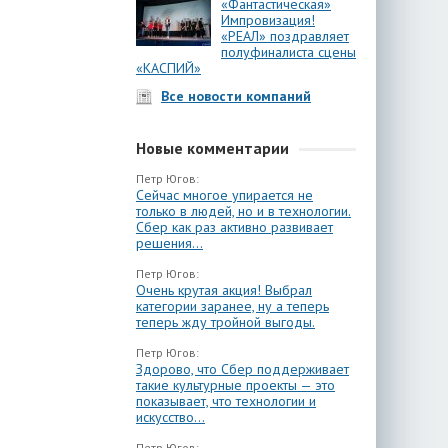
«Фантастическая»
Импровизация!
«РЕАЛ» поздравляет
полуфиналиста сцены
«КАСПИЙ»
Все новости компаний
Новые комментарии
Петр Югов:
Сейчас многое упирается не
только в людей, но и в технологии.
Сбер как раз активно развивает
решения...
Петр Югов:
Очень крутая акция! Выбрал
категории заранее, ну а теперь
теперь жду тройной выгоды.
Петр Югов:
Здорово, что Сбер поддерживает
такие культурные проекты — это
показывает, что технологии и
искусство...
Петр Югов: