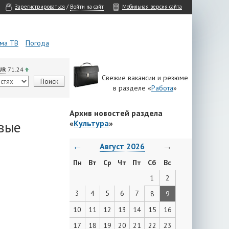
Зарегистрироваться
/
Войти на сайт
Мобильная версия сайта
ма ТВ
Погода
UR
71.24
Свежие вакансии и резюме
в разделе «
Работа
»
Архив новостей раздела
вые
«
Культура
»
←
→
Август 2026
Пн
Вт
Ср
Чт
Пт
Сб
Вс
1
2
3
4
5
6
7
8
9
10
11
12
13
14
15
16
17
18
19
20
21
22
23