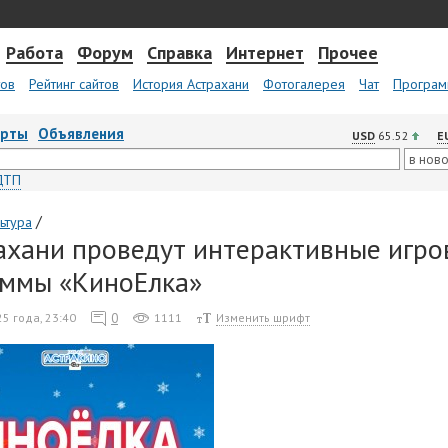
Работа
Форум
Справка
Интернет
Прочее
тов
Рейтинг сайтов
История Астрахани
Фотогалерея
Чат
Програм
арты
Объявления
USD
65.52
E
ДТП
/
ьтура
ахани проведут интерактивные игро
аммы «КиноЕлка»
0
5 года, 23:40
1111
Изменить шрифт