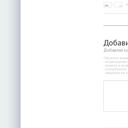
З
Добав
Добавляя к
Обратите вним
- нецензурная 
- прямое и ко
- оскорбления,
- общение не п