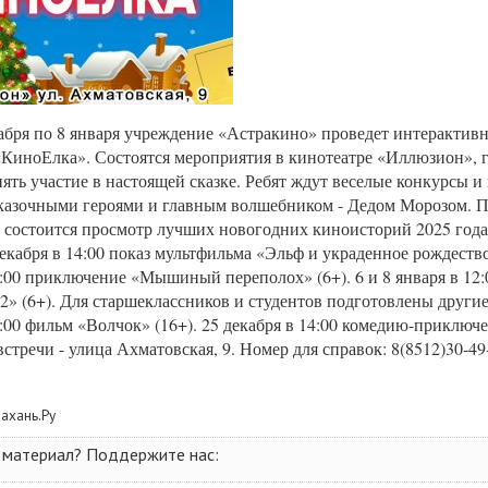
кабря по 8 января учреждение «Астракино» проведет интеракти
КиноЕлка». Состоятся мероприятия в кинотеатре «Иллюзион», 
ять участие в настоящей сказке. Ребят ждут веселые конкурсы и 
сказочными героями и главным волшебником - Дедом Морозом. П
 состоится просмотр лучших новогодних киноисторий 2025 года
декабря в 14:00 показ мультфильма «Эльф и украденное рождество
0:00 приключение «Мышиный переполох» (6+). 6 и 8 января в 12:
2» (6+). Для старшеклассников и студентов подготовлены другие
6:00 фильм «Волчок» (16+). 25 декабря в 14:00 комедию-приклю
встречи - улица Ахматовская, 9. Номер для справок: 8(8512)30‐49
рахань.Ру
 материал? Поддержите нас: