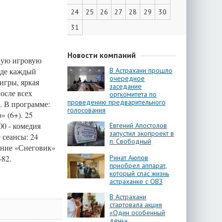
24
25
26
27
28
29
30
31
Новости компаний
вную игровую
где каждый
В Астрахани прошло
очередное
игры, яркая
заседание
осле всех
оргкомитета по
проведению предварительного
. В программе:
голосования
» (6+). 25
00 - комедия
Евгений Апостолов
запустил экопроект в
 сеансы: 24
п. Свободный
чение «Снеговик»
‐82.
Ринат Аюпов
приобрел аппарат,
который спас жизнь
астраханке с ОВЗ
В Астрахани
стартовала акция
«Один особенный
день»