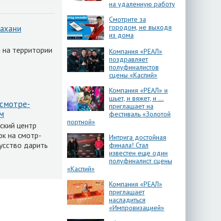
на удаленную работу
Смотрите за
городом, не выходя
рахани
из дома
 на территории
Компания «РЕАЛ»
поздравляет
полуфиналистов
сцены «Каспий»
Компания «РЕАЛ» и
шьет, и вяжет, и …
 смотре-
приглашает на
м
фестиваль «Золотой
портной»
ский центр
ок на смотр-
Интрига достойная
усство дарить
финала! Стал
известен еще один
полуфиналист сцены
«Каспий»
Компания «РЕАЛ»
приглашает
насладиться
«Импровизацией»