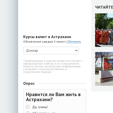
ЧИТАЙТЕ
Курсы валют в Астрахани
Обновление каждые 5 минут |
Обновить
* Информация о курсах валют поступает с
официальных сайтов и от сотрудников
банков. Более актуальную информацию
узнавайте непосредственно в
отделениях банков.
Опрос
Нравится ли Вам жить в
Астрахани?
Да, очень!