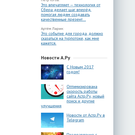
Это впечатляет — технология от
Сбера делает шаг вперёд,
помогая людям создавать
качественные презент...
Артём Ларин:
Это событие для города, должно
сказаться на турпотоке, как мне
кажется.
Новости А.Ру
С Новым 2017
годом!
Оптимизирована
скорость работы
сайта Астр.Ру, новый
поиск и другие
улучшения
Новости от Астр.Ру в
Telegram
Поздравление с