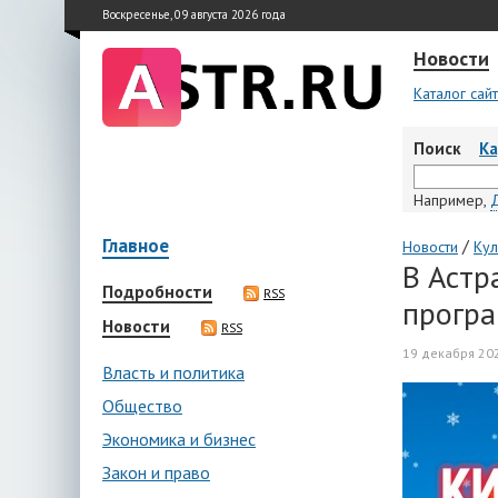
Воскресенье, 09 августа 2026 года
Новости
Каталог сай
Поиск
К
Например,
Главное
/
Новости
Кул
В Астр
Подробности
RSS
прогр
Новости
RSS
19 декабря 202
Власть и политика
Общество
Экономика и бизнес
Закон и право