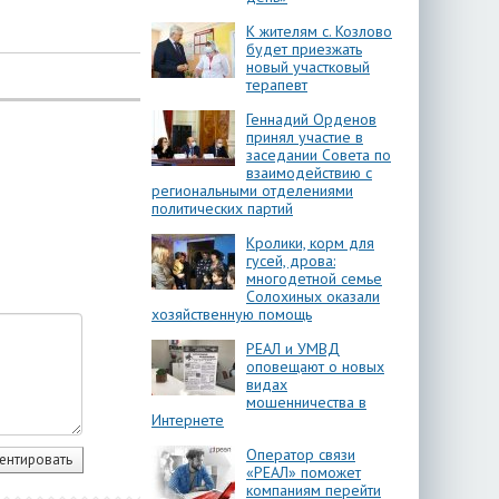
К жителям с. Козлово
будет приезжать
новый участковый
терапевт
Геннадий Орденов
принял участие в
заседании Совета по
взаимодействию с
региональными отделениями
политических партий
Кролики, корм для
гусей, дрова:
многодетной семье
Солохиных оказали
хозяйственную помощь
РЕАЛ и УМВД
оповещают о новых
видах
мошенничества в
Интернете
Оператор связи
«РЕАЛ» поможет
компаниям перейти