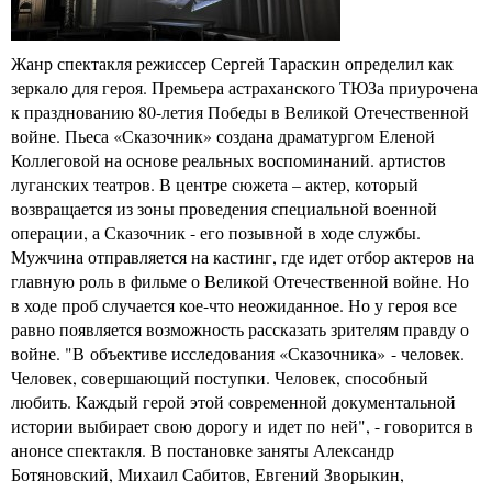
Жанр спектакля режиссер Сергей Тараскин определил как
зеркало для героя. Премьера астраханского ТЮЗа приурочена
к празднованию 80-летия Победы в Великой Отечественной
войне. Пьеса «Сказочник» создана драматургом Еленой
Коллеговой на основе реальных воспоминаний. артистов
луганских театров. В центре сюжета – актер, который
возвращается из зоны проведения специальной военной
операции, а Сказочник - его позывной в ходе службы.
Мужчина отправляется на кастинг, где идет отбор актеров на
главную роль в фильме о Великой Отечественной войне. Но
в ходе проб случается кое-что неожиданное. Но у героя все
равно появляется возможность рассказать зрителям правду о
войне. "В объективе исследования «Сказочника» - человек.
Человек, совершающий поступки. Человек, способный
любить. Каждый герой этой современной документальной
истории выбирает свою дорогу и идет по ней", - говорится в
анонсе спектакля. В постановке заняты Александр
Ботяновский, Михаил Сабитов, Евгений Зворыкин,