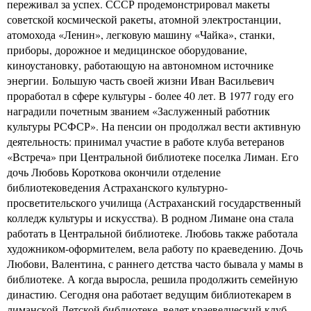
переживал за успех. СССР продемонстрировал макеты
советской космической ракеты, атомной электростанции,
атомохода «Ленин», легковую машину «Чайка», станки,
приборы, дорожное и медицинское оборудование,
киноустановку, работающую на автономном источнике
энергии. Большую часть своей жизни Иван Васильевич
проработал в сфере культуры - более 40 лет. В 1977 году его
наградили почетным званием «Заслуженный работник
культуры РСФСР». На пенсии он продолжал вести активную
деятельность: принимал участие в работе клуба ветеранов
«Встреча» при Центральной библиотеке поселка Лиман. Его
дочь Любовь Короткова окончили отделение
библиотековедения Астраханского культурно-
просветительского училища (Астраханский государственный
колледж культуры и искусства). В родном Лимане она стала
работать в Центральной библиотеке. Любовь также работала
художником-оформителем, вела работу по краеведению. Дочь
Любови, Валентина, с раннего детства часто бывала у мамы в
библиотеке. А когда выросла, решила продолжить семейную
династию. Сегодня она работает ведущим библиотекарем в
лиманской Детской библиотеке, ведет краеведческий клуб