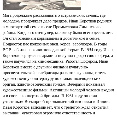
Мы продолжаем рассказывать о астраханских семьях, где
молодежь продолжает дело предков. Иван Коротков родился
в многодетной семье в селе Промысловка Лиманского
района. Когда его отец умер, мальчику было всего десять лет.
Он стал основным кормильцем и добытчиком в семье.
Подросток пас колхозных овец, коров, верблюдов. В годы
ВОВ работал на животноводческой ферме. В 1954 году Иван
Коротков вернулся из армии и получил профессию шофера, а
также выучился на киномеханика. Работая шофером, Иван
Коротков вместе с другими членами культурно-
просветительской агитбригады развозил журналы, газеты,
художественную литературу по станам полеводческих
бригад, животноводческим точкам. Вечерами показывал
художественные фильмы. Активный молодой человек входил
и в состав концертной бригады. В 1961 году он стал
участником Всемирной промышленной выставки в Индии.
Иван Коротков вспоминает, что с трепетом ждал открытия
выставки, чувствовал огромную ответственность и