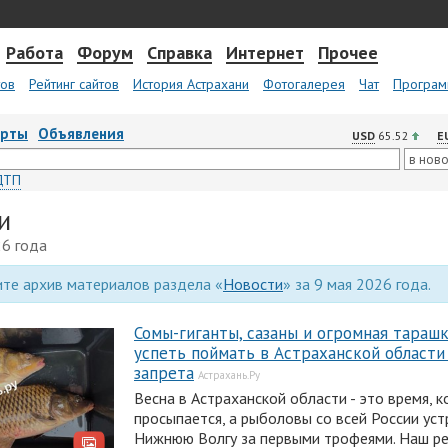
Работа
Форум
Справка
Интернет
Прочее
тов
Рейтинг сайтов
История Астрахани
Фотогалерея
Чат
Програм
арты
Объявления
USD
65.52
E
ДТП
и
26 года
те архив материалов раздела «
Новости
» за 9 мая 2026 года.
Сомы-гиганты, сазаны и огромная тарашк
успеть поймать в Астраханской области
запрета
Астрахань.Ру
Весна в Астраханской области - это время, 
просыпается, а рыболовы со всей России ус
Нижнюю Волгу за первыми трофеями. Наш ре