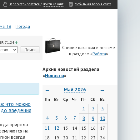
Зарегистрироваться
/
Войти на сайт
Мобильная версия сайта
ма ТВ
Погода
UR
71.24
Свежие вакансии и резюме
в разделе «
Работа
»
Архив новостей раздела
«
Новости
»
←
→
Май 2026
Пн
Вт
Ср
Чт
Пт
Сб
Вс
а: что можно
1
2
3
 до введения
4
5
6
7
8
9
10
когда природа
11
12
13
14
15
16
17
тремляются на
гион всегда
18
19
20
21
22
23
24