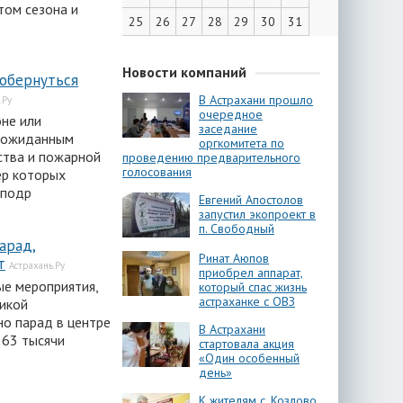
том сезона и
25
26
27
28
29
30
31
Новости компаний
 обернуться
В Астрахани прошло
.Ру
очередное
оне или
заседание
неожиданным
оргкомитета по
ства и пожарной
проведению предварительного
голосования
ер которых
 подр
Евгений Апостолов
запустил экопроект в
п. Свободный
арад,
Ринат Аюпов
т
Астрахань.Ру
приобрел аппарат,
ые мероприятия,
который спас жизнь
астраханке с ОВЗ
икой
но парад в центре
В Астрахани
 63 тысячи
стартовала акция
«Один особенный
день»
К жителям с. Козлово