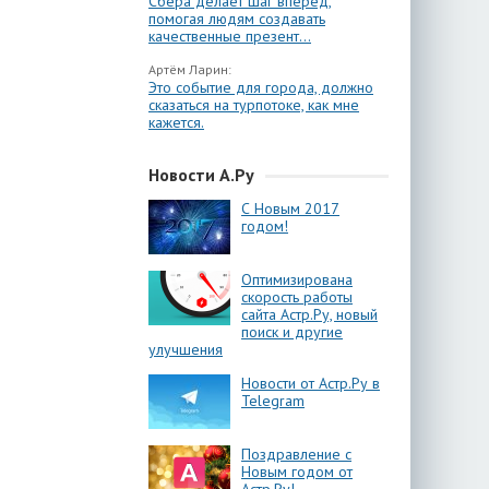
Сбера делает шаг вперёд,
помогая людям создавать
качественные презент...
Артём Ларин:
Это событие для города, должно
сказаться на турпотоке, как мне
кажется.
Новости А.Ру
С Новым 2017
годом!
Оптимизирована
скорость работы
сайта Астр.Ру, новый
поиск и другие
улучшения
Новости от Астр.Ру в
Telegram
Поздравление с
Новым годом от