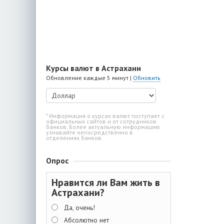
Курсы валют в Астрахани
Обновление каждые 5 минут |
Обновить
* Информация о курсах валют поступает с
официальных сайтов и от сотрудников
банков. Более актуальную информацию
узнавайте непосредственно в
отделениях банков.
Опрос
Нравится ли Вам жить в
Астрахани?
Да, очень!
Абсолютно нет