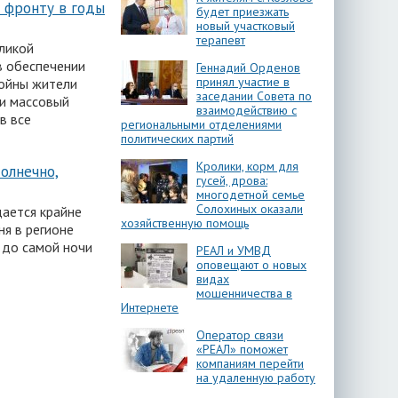
 фронту в годы
будет приезжать
новый участковый
терапевт
еликой
в обеспечении
Геннадий Орденов
принял участие в
войны жители
заседании Совета по
ли массовый
взаимодействию с
в все
региональными отделениями
политических партий
Кролики, корм для
олнечно,
гусей, дрова:
многодетной семье
Солохиных оказали
дается крайне
хозяйственную помощь
ня в регионе
и до самой ночи
РЕАЛ и УМВД
оповещают о новых
видах
мошенничества в
Интернете
Оператор связи
«РЕАЛ» поможет
компаниям перейти
на удаленную работу