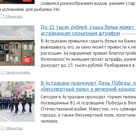
славился разнообразием видов, ранним стар
 условиями для рыбалки. Но
Общество
До 15 тысяч рублей: сушка белья может
астраханцам серьезным штрафом
Астрахань
В Астрахани привычка сушить белье на балк
вывешивать его за окно может привести к 
расходам. За нарушение правил благоустрой
безопасности жильцам грозят штрафы, разм
доходит до 15 тысяч рублей. Разбираемся в
Закон и право
В Астрахани празднуют День Победы: п
«Бессмертный полк» и вечерний концер
Сегодня в Астрахани проходят торжественн
посвященные 81-й годовщине Победы в Вел
Отечественной войне. Известно, что суммар
города, а также бессмертный полк, посетили
человек.
Общество