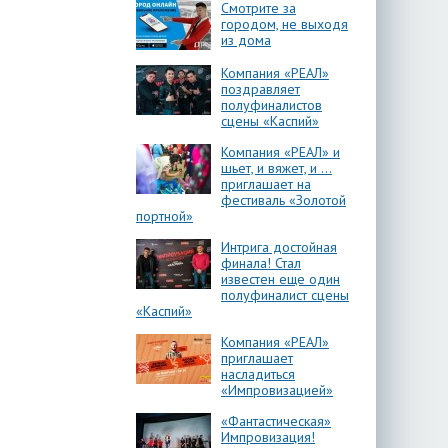
Смотрите за
городом, не выходя
из дома
Компания «РЕАЛ»
поздравляет
полуфиналистов
сцены «Каспий»
Компания «РЕАЛ» и
шьет, и вяжет, и …
приглашает на
фестиваль «Золотой
портной»
Интрига достойная
финала! Стал
известен еще один
полуфиналист сцены
«Каспий»
Компания «РЕАЛ»
приглашает
насладиться
«Импровизацией»
«Фантастическая»
Импровизация!