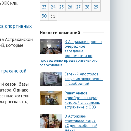
ь ЖК или,
23
24
25
26
27
28
29
30
31
са спортивных
Новости компаний
та Астраханской
В Астрахани прошло
ий, которые
очередное
заседание
оргкомитета по
проведению предварительного
голосования
страханской
Евгений Апостолов
запустил экопроект в
п. Свободный
й сезон: базы
катера. Однако
Ринат Аюпов
местные жители.
приобрел аппарат,
вы рассказать,
который спас жизнь
астраханке с ОВЗ
В Астрахани
стартовала акция
«Один особенный
день»