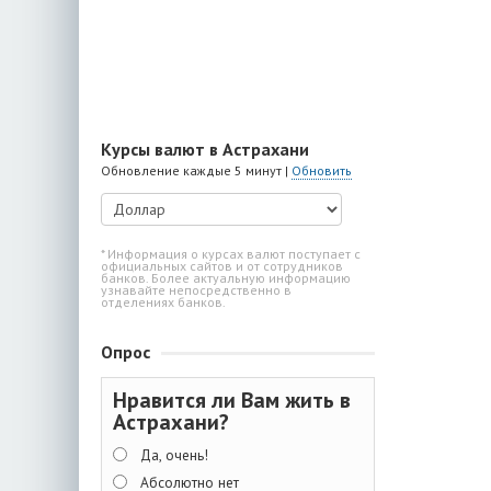
Курсы валют в Астрахани
Обновление каждые 5 минут |
Обновить
* Информация о курсах валют поступает с
официальных сайтов и от сотрудников
банков. Более актуальную информацию
узнавайте непосредственно в
отделениях банков.
Опрос
Нравится ли Вам жить в
Астрахани?
Да, очень!
Абсолютно нет