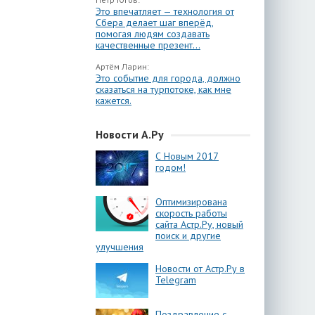
Это впечатляет — технология от
Сбера делает шаг вперёд,
помогая людям создавать
качественные презент...
Артём Ларин:
Это событие для города, должно
сказаться на турпотоке, как мне
кажется.
Новости А.Ру
С Новым 2017
годом!
Оптимизирована
скорость работы
сайта Астр.Ру, новый
поиск и другие
улучшения
Новости от Астр.Ру в
Telegram
Поздравление с