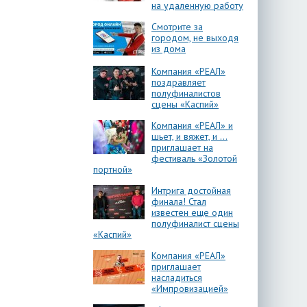
на удаленную работу
Смотрите за
городом, не выходя
из дома
Компания «РЕАЛ»
поздравляет
полуфиналистов
сцены «Каспий»
Компания «РЕАЛ» и
шьет, и вяжет, и …
приглашает на
фестиваль «Золотой
портной»
Интрига достойная
финала! Стал
известен еще один
полуфиналист сцены
«Каспий»
Компания «РЕАЛ»
приглашает
насладиться
«Импровизацией»