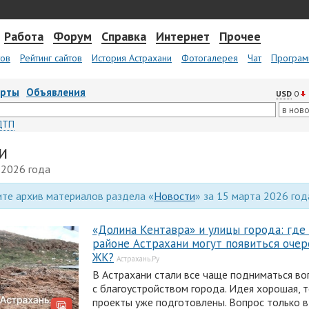
Работа
Форум
Справка
Интернет
Прочее
тов
Рейтинг сайтов
История Астрахани
Фотогалерея
Чат
Програм
арты
Объявления
USD
0
ДТП
и
 2026 года
те архив материалов раздела «
Новости
» за 15 марта 2026 год
«Долина Кентавра» и улицы города: где
районе Астрахани могут появиться оче
ЖК?
Астрахань.Ру
В Астрахани стали все чаще подниматься во
с благоустройством города. Идея хорошая, т
проекты уже подготовлены. Вопрос только в