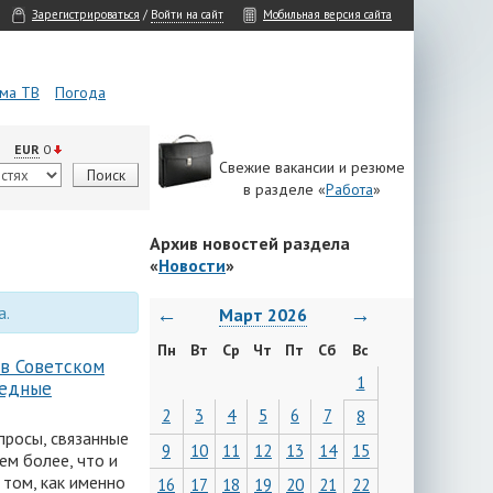
Зарегистрироваться
/
Войти на сайт
Мобильная версия сайта
ма ТВ
Погода
EUR
0
Свежие вакансии и резюме
в разделе «
Работа
»
Архив новостей раздела
«
Новости
»
а.
←
→
Март 2026
Пн
Вт
Ср
Чт
Пт
Сб
Вс
 в Советском
1
редные
2
3
4
5
6
7
8
просы, связанные
9
10
11
12
13
14
15
ем более, что и
 том, как именно
16
17
18
19
20
21
22