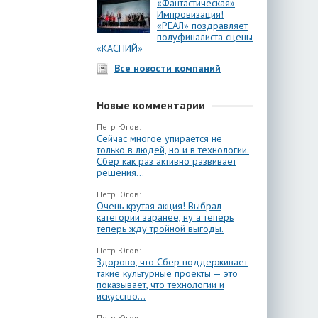
«Фантастическая»
Импровизация!
«РЕАЛ» поздравляет
полуфиналиста сцены
«КАСПИЙ»
Все новости компаний
Новые комментарии
Петр Югов:
Сейчас многое упирается не
только в людей, но и в технологии.
Сбер как раз активно развивает
решения...
Петр Югов:
Очень крутая акция! Выбрал
категории заранее, ну а теперь
теперь жду тройной выгоды.
Петр Югов:
Здорово, что Сбер поддерживает
такие культурные проекты — это
показывает, что технологии и
искусство...
Петр Югов: