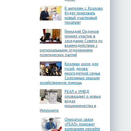
К жителям с. Козлово
будет приезжать
новый участковый
терапевт
Геннадий Орденов
принял участие в
заседании Совета по
взаимодействию с
региональными отделениями
политических партий
Кролики, корм для
гусей, дрова:
многодетной семье
Солохиных оказали
хозяйственную помощь
РЕАЛ и УМВД
оповещают о новых
видах
мошенничества в
Интернете
Оператор связи
«РЕАЛ» поможет
компаниям перейти