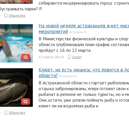
собираются модернизировать город: строит
бустраивать парки? Р
0
Общество
На новой неделе астраханцев ждет мас
мероприятий
Астрахань.Ру
В Министерстве физической культуры и спор
области опубликовали план-график состязан
пройдут с 16 по 22 марта.
15 марта, 00:10
Спорт
Клюет, но есть нюансы: что ловится в А
области?
Астрахань.Ру
В Астраханской области стартует рыболовны
отдыха забронированы, егеря готовят свои 
рыбачат в регионе не только туристы, но и 
Они, кстати, уже успели поймать рыбу и гото
клюет ли на водоемах рыба и
0
Общество