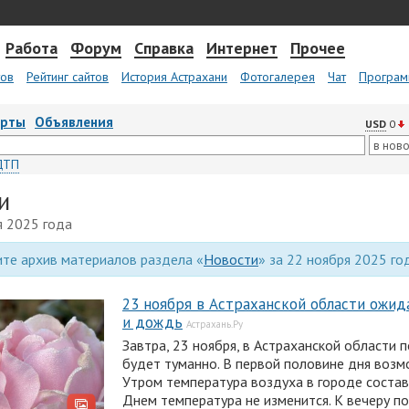
Работа
Форум
Справка
Интернет
Прочее
тов
Рейтинг сайтов
История Астрахани
Фотогалерея
Чат
Програм
арты
Объявления
USD
0
ДТП
и
я 2025 года
те архив материалов раздела «
Новости
» за 22 ноября 2025 го
23 ноября в Астраханской области ожид
и дождь
Астрахань.Ру
Завтра, 23 ноября, в Астраханской области 
будет туманно. В первой половине дня воз
Утром температура воздуха в городе состав
Днем температура не изменится. К вечеру п