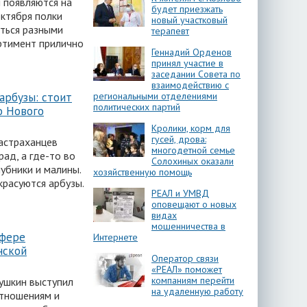
 появляются на
будет приезжать
октября полки
новый участковый
яться разными
терапевт
ртимент прилично
Геннадий Орденов
принял участие в
заседании Совета по
взаимодействию с
региональными отделениями
арбузы: стоит
политических партий
о Нового
Кролики, корм для
гусей, дрова:
астраханцев
многодетной семье
рад, а где-то во
Солохиных оказали
убники и малины.
хозяйственную помощь
красуются арбузы.
РЕАЛ и УМВД
оповещают о новых
видах
мошенничества в
сфере
Интернете
нской
Оператор связи
«РЕАЛ» поможет
компаниям перейти
ушкин выступил
на удаленную работу
отношениям и