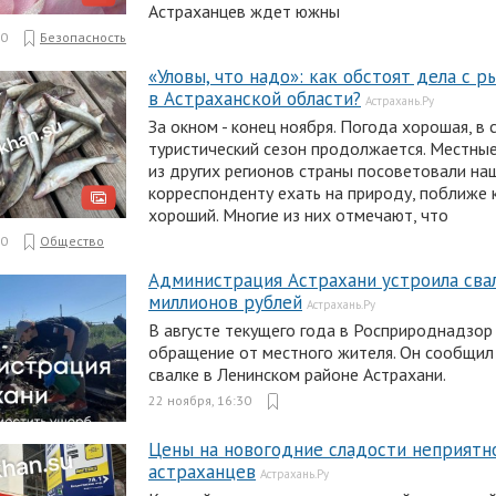
Астраханцев ждет южны
30
Безопасность
«Уловы, что надо»: как обстоят дела с р
в Астраханской области?
Астрахань.Ру
За окном - конец ноября. Погода хорошая, в с
туристический сезон продолжается. Местные
из других регионов страны посоветовали на
корреспонденту ехать на природу, поближе 
хороший. Многие из них отмечают, что
30
Общество
Администрация Астрахани устроила свал
миллионов рублей
Астрахань.Ру
В августе текущего года в Росприроднадзор
обращение от местного жителя. Он сообщил
свалке в Ленинском районе Астрахани.
22 ноября, 16:30
Цены на новогодние сладости неприятн
астраханцев
Астрахань.Ру