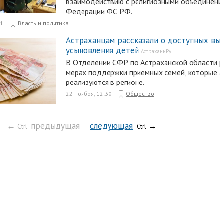
взаимодействию с религиозными объединен
Федерации ФС РФ.
31
Власть и политика
Астраханцам рассказали о доступных вы
усыновления детей
Астрахань.Ру
В Отделении СФР по Астраханской области 
мерах поддержки приемных семей, которые 
реализуются в регионе.
22 ноября, 12:30
Общество
←
предыдущая
следующая
→
Ctrl
Ctrl