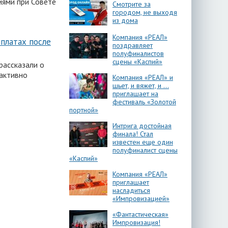
иями при Совете
Смотрите за
городом, не выходя
из дома
Компания «РЕАЛ»
платах после
поздравляет
полуфиналистов
сцены «Каспий»
рассказали о
активно
Компания «РЕАЛ» и
шьет, и вяжет, и …
приглашает на
фестиваль «Золотой
портной»
Интрига достойная
финала! Стал
известен еще один
полуфиналист сцены
«Каспий»
Компания «РЕАЛ»
приглашает
насладиться
«Импровизацией»
«Фантастическая»
Импровизация!