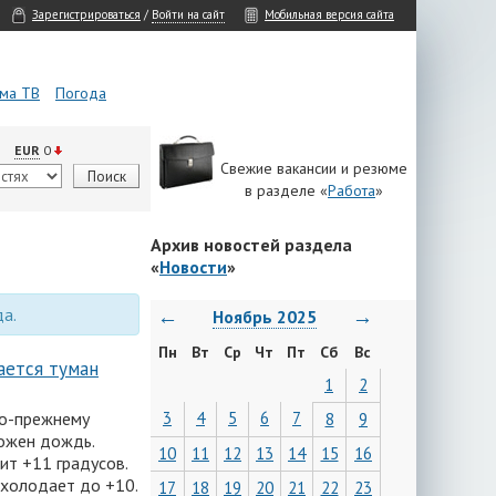
Зарегистрироваться
/
Войти на сайт
Мобильная версия сайта
ма ТВ
Погода
EUR
0
Свежие вакансии и резюме
в разделе «
Работа
»
Архив новостей раздела
«
Новости
»
да.
←
→
Ноябрь 2025
Пн
Вт
Ср
Чт
Пт
Сб
Вс
ается туман
1
2
по-прежнему
3
4
5
6
7
8
9
можен дождь.
10
11
12
13
14
15
16
ит +11 градусов.
охолодает до +10.
17
18
19
20
21
22
23