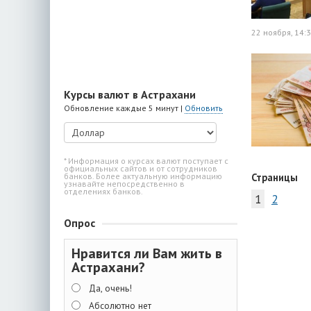
22 ноября, 14:
Курсы валют в Астрахани
Обновление каждые 5 минут |
Обновить
* Информация о курсах валют поступает с
официальных сайтов и от сотрудников
Страницы
банков. Более актуальную информацию
узнавайте непосредственно в
отделениях банков.
1
2
Опрос
Нравится ли Вам жить в
Астрахани?
Да, очень!
Абсолютно нет