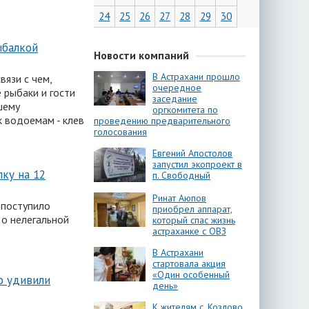
24
25
26
27
28
29
30
ыбалкой
Новости компаний
В Астрахани прошло
вязи с чем,
очередное
 рыбаки и гости
заседание
шему
оргкомитета по
к водоемам - клев
проведению предварительного
голосования
Евгений Апостолов
запустил экопроект в
ку на 12
п. Свободный
Ринат Аюпов
 поступило
приобрел аппарат,
 о нелегальной
который спас жизнь
астраханке с ОВЗ
В Астрахани
стартовала акция
«Один особенный
о удивили
день»
К жителям с. Козлово