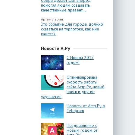
Сбера делает шаг вперёд,
помогая людям создавать
качественные презент...
Артём Ларин:
Это событие для города, должно
сказаться на турпотоке, как мне
кажется.
Новости А.Ру
С Новым 2017
годом!
Оптимизирована
скорость работы
сайта Астр.Ру, новый
поиск и другие
улучшения
Новости от Астр.Ру в
Telegram
Поздравление с
Новым годом от