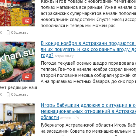
Каждый год товары с новогодней тематикой
полках магазинов все раньше. Уже в начале 
астраханских супермаркетов начали пополн
новогодними сладостями. Спустя месяц ассо
пополнился и теперь мы можем рас
50
Общество
В конце ноября в Астрахани продаются 
ли их покупать и как сохранить ягоду д
года?
Астрахань.Ру
Погода текущей осенью щедро порадовала 
теплом. Где-то в начале ноября созрел виног
второй половине месяца собирали урожай кл
А на прилавках местных базаров до сих пор 
ент редакции наш
50
Общество
Игорь Бабушкин доложил о ситуации в 
межнациональных отношений в Астраха
области
Астрахань.Ру
Губернатор Астраханской области Игорь Баб
на заседании Совета по межнациональным 