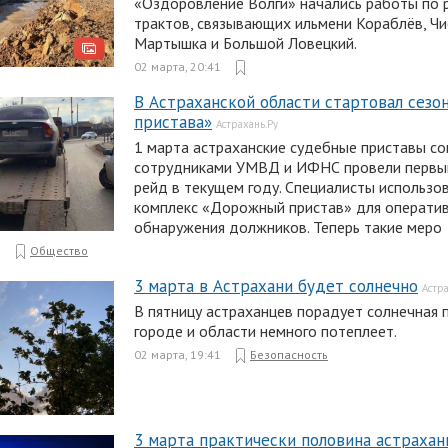
«Оздоровление Волги» начались работы по 
трактов, связывающих ильмени Кораблёв, Чи
Мартышка и Большой Ловецкий.
02 марта, 20:41
В Астраханской области стартовал сезо
пристава»
Астрахань.Ру
1 марта астраханские судебные приставы со
сотрудниками УМВД и ИФНС провели первы
рейд в текущем году. Специалисты использо
комплекс «Дорожный пристав» для операти
обнаружения должников. Теперь такие меро
1
Общество
3 марта в Астрахани будет солнечно
Астра
В пятницу астраханцев порадует солнечная п
городе и области немного потеплеет.
02 марта, 19:41
Безопасность
3 марта практически половина астрахан