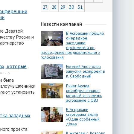
27
28
29
30
31
конференции
ии
Новости компаний
ие Девятой
В Астрахани прошло
честву России и
очередное
партнерство
заседание
оргкомитета по
проведению предварительного
голосования
ах, которые
Евгений Апостолов
запустил экопроект в
хань.Ру
п. Свободный
и была
: злоумышленники
Ринат Аюпов
приобрел аппарат,
гают установить
который спас жизнь
астраханке с ОВЗ
В Астрахани
стартовала акция
стка западных
«Один особенный
день»
ного проекта
К жителям с. Козлово