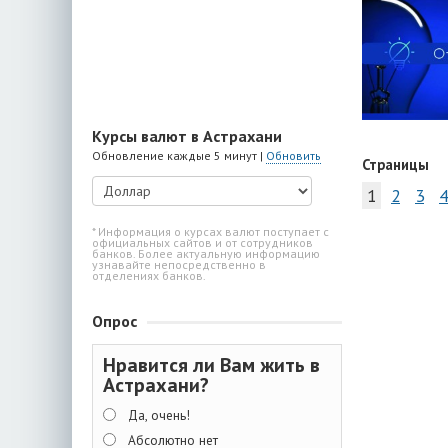
Курсы валют в Астрахани
Обновление каждые 5 минут |
Обновить
Страницы
1
2
3
4
* Информация о курсах валют поступает с
официальных сайтов и от сотрудников
банков. Более актуальную информацию
узнавайте непосредственно в
отделениях банков.
Опрос
Нравится ли Вам жить в
Астрахани?
Да, очень!
Абсолютно нет