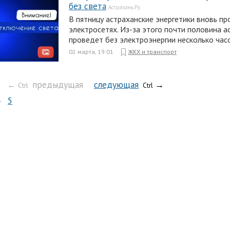
без света
Астрахань.Ру
В пятницу астраханские энергетики вновь п
электросетях. Из-за этого почти половина а
проведет без электроэнергии несколько час
02 марта, 19:01
ЖКХ и транспорт
←
предыдущая
следующая
→
Ctrl
Ctrl
5