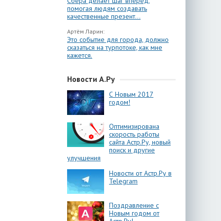
Сбера делает шаг вперёд,
помогая людям создавать
качественные презент...
Артём Ларин:
Это событие для города, должно
сказаться на турпотоке, как мне
кажется.
Новости А.Ру
С Новым 2017
годом!
Оптимизирована
скорость работы
сайта Астр.Ру, новый
поиск и другие
улучшения
Новости от Астр.Ру в
Telegram
Поздравление с
Новым годом от