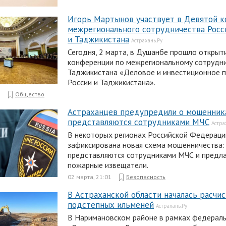
Игорь Мартынов участвует в Девятой 
межрегионального сотрудничества Росс
и Таджикистана
Астрахань.Ру
Сегодня, 2 марта, в Душанбе прошло открыт
конференции по межрегиональному сотрудни
Таджикистана «Деловое и инвестиционное 
России и Таджикистана».
1
Общество
Астраханцев предупредили о мошенник
представляются сотрудниками МЧС
Астра
В некоторых регионах Российской Федераци
зафиксирована новая схема мошенничества
представляются сотрудниками МЧС и предла
пожарные извещатели.
02 марта, 21:01
Безопасность
В Астраханской области началась расчи
подстепных ильменей
Астрахань.Ру
В Наримановском районе в рамках федераль