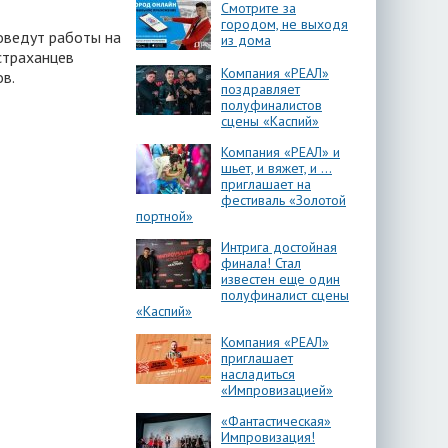
Смотрите за
городом, не выходя
роведут работы на
из дома
страханцев
Компания «РЕАЛ»
ов.
поздравляет
полуфиналистов
сцены «Каспий»
Компания «РЕАЛ» и
шьет, и вяжет, и …
приглашает на
фестиваль «Золотой
портной»
Интрига достойная
финала! Стал
известен еще один
полуфиналист сцены
«Каспий»
Компания «РЕАЛ»
приглашает
насладиться
«Импровизацией»
«Фантастическая»
Импровизация!