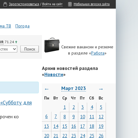
Зарегистрироваться
/
Войти на сайт
Мобильная версия сайта
ма ТВ
Погода
UR
71.24
Свежие вакансии и резюме
в разделе «
Работа
»
Архив новостей раздела
«
Новости
»
←
→
Март 2023
Пн
Вт
Ср
Чт
Пт
Сб
Вс
«Субботу для
1
2
3
4
5
рочен ко
6
7
8
9
10
11
12
13
14
15
16
17
18
19
20
21
22
23
24
25
26