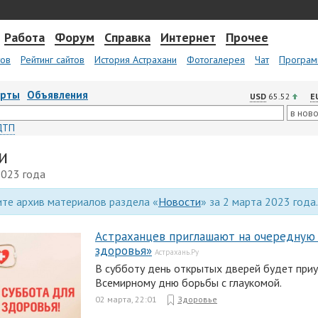
Работа
Форум
Справка
Интернет
Прочее
тов
Рейтинг сайтов
История Астрахани
Фотогалерея
Чат
Програм
арты
Объявления
USD
65.52
E
ДТП
и
2023 года
те архив материалов раздела «
Новости
» за 2 марта 2023 года.
Астраханцев приглашают на очередную 
здоровья»
Астрахань.Ру
В субботу день открытых дверей будет приу
Всемирному дню борьбы с глаукомой.
02 марта, 22:01
Здоровье