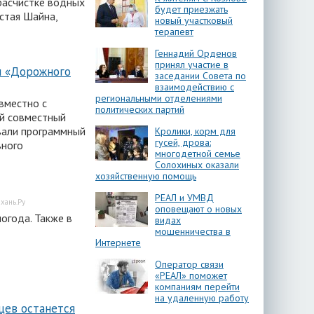
расчистке водных
будет приезжать
стая Шайна,
новый участковый
терапевт
Геннадий Орденов
принял участие в
н «Дорожного
заседании Совета по
взаимодействию с
региональными отделениями
вместно с
политических партий
й совместный
вали программный
Кролики, корм для
гусей, дрова:
вного
многодетной семье
Солохиных оказали
хозяйственную помощь
РЕАЛ и УМВД
хань.Ру
оповещают о новых
огода. Также в
видах
мошенничества в
Интернете
Оператор связи
«РЕАЛ» поможет
компаниям перейти
на удаленную работу
цев останется