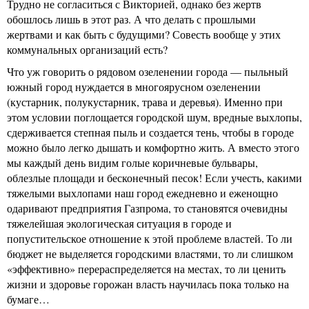
Трудно не согласиться с Викторией, однако без жертв
обошлось лишь в этот раз. А что делать с прошлыми
жертвами и как быть с будущими? Совесть вообще у этих
коммунальных организаций есть?
Что уж говорить о рядовом озеленении города — пыльный
южный город нуждается в многоярусном озеленении
(кустарник, полукустарник, трава и деревья). Именно при
этом условии поглощается городской шум, вредные выхлопы,
сдерживается степная пыль и создается тень, чтобы в городе
можно было легко дышать и комфортно жить. А вместо этого
мы каждый день видим голые коричневые бульвары,
облезлые площади и бесконечный песок! Если учесть, какими
тяжелыми выхлопами наш город ежедневно и еженощно
одаривают предприятия Газпрома, то становятся очевидны
тяжелейшая экологическая ситуация в городе и
попустительское отношение к этой проблеме властей. То ли
бюджет не выделяется городскими властями, то ли слишком
«эффективно» перераспределяется на местах, то ли ценить
жизни и здоровье горожан власть научилась пока только на
бумаге…