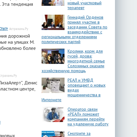
новый участковый
. Эта тенденция
терапевт
Геннадий Орденов
принял участие в
заседании Совета по
бры»
Астрахань.Ру
взаимодействию с
ения дорожной
региональными отделениями
ные на улицах М.
политических партий
 обновлено более
Кролики, корм для
гусей, дрова:
многодетной семье
Солохиных оказали
хозяйственную помощь
страхань.Ру
РЕАЛ и УМВД
изаАлерт", Денис
оповещают о новых
ластном центре,
видах
мошенничества в
Интернете
Оператор связи
«РЕАЛ» поможет
компаниям перейти
з
на удаленную работу
Смотрите за
лановых