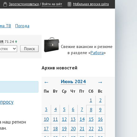
Зарегистрироваться
/
Войти на сайт
Мобильная версия сайта
ма ТВ
Погода
UR
71.24
Свежие вакансии и резюме
в разделе «
Работа
»
Архив новостей
←
→
Июнь 2024
Пн
Вт
Ср
Чт
Пт
Сб
Вс
1
2
опросу
3
4
5
6
7
8
9
10
11
12
13
14
15
16
а наш регион
ан.
17
18
19
20
21
22
23