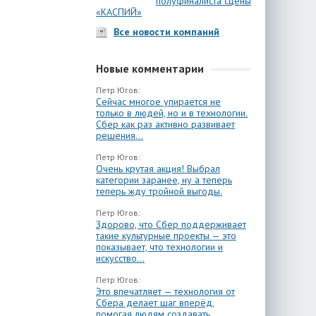
полуфиналиста сцены
«КАСПИЙ»
Все новости компаний
Новые комментарии
Петр Югов:
Сейчас многое упирается не
только в людей, но и в технологии.
Сбер как раз активно развивает
решения...
Петр Югов:
Очень крутая акция! Выбрал
категории заранее, ну а теперь
теперь жду тройной выгоды.
Петр Югов:
Здорово, что Сбер поддерживает
такие культурные проекты — это
показывает, что технологии и
искусство...
Петр Югов:
Это впечатляет — технология от
Сбера делает шаг вперёд,
помогая людям создавать