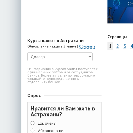
Страницы
Курсы валют в Астрахани
1
2
3
4
Обновление каждые 5 минут |
Обновить
* Информация о курсах валют поступает с
официальных сайтов и от сотрудников
банков. Более актуальную информацию
узнавайте непосредственно в
отделениях банков.
Опрос
Нравится ли Вам жить в
Астрахани?
Да, очень!
Абсолютно нет