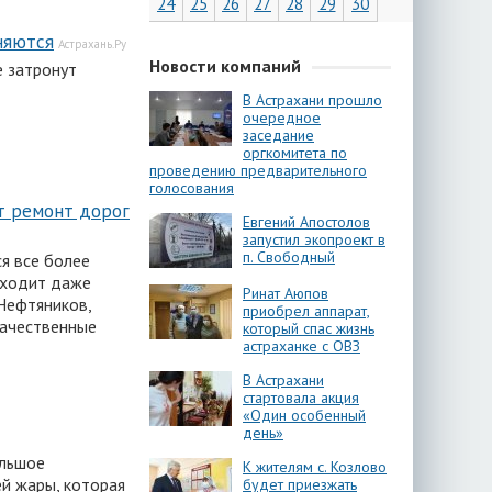
24
25
26
27
28
29
30
няются
Астрахань.Ру
Новости компаний
е затронут
В Астрахани прошло
очередное
заседание
оргкомитета по
проведению предварительного
голосования
т ремонт дорог
Евгений Апостолов
запустил экопроект в
п. Свободный
я все более
оходит даже
Ринат Аюпов
 Нефтяников,
приобрел аппарат,
качественные
который спас жизнь
астраханке с ОВЗ
В Астрахани
стартовала акция
«Один особенный
день»
ольшое
К жителям с. Козлово
й жары, которая
будет приезжать