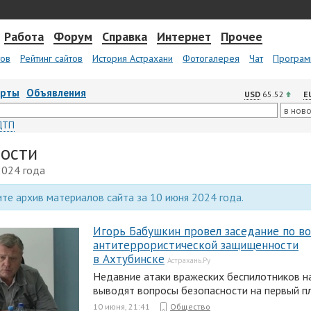
Работа
Форум
Справка
Интернет
Прочее
тов
Рейтинг сайтов
История Астрахани
Фотогалерея
Чат
Програм
арты
Объявления
USD
65.52
E
ДТП
вости
2024 года
те архив материалов сайта за 10 июня 2024 года.
Игорь Бабушкин провел заседание по в
антитеррористической защищенности
в Ахтубинске
Астрахань.Ру
Недавние атаки вражеских беспилотников н
выводят вопросы безопасности на первый пл
10 июня, 21:41
Общество