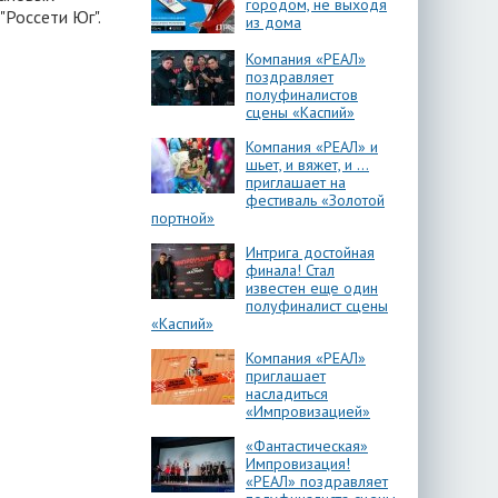
городом, не выходя
"Россети Юг".
из дома
Компания «РЕАЛ»
поздравляет
полуфиналистов
сцены «Каспий»
Компания «РЕАЛ» и
шьет, и вяжет, и …
приглашает на
фестиваль «Золотой
портной»
Интрига достойная
финала! Стал
известен еще один
полуфиналист сцены
«Каспий»
Компания «РЕАЛ»
приглашает
насладиться
«Импровизацией»
«Фантастическая»
Импровизация!
«РЕАЛ» поздравляет