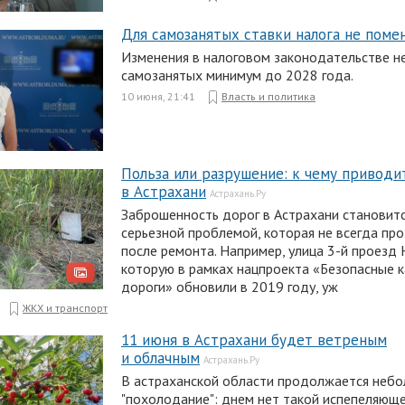
Для самозанятых ставки налога не поме
Изменения в налоговом законодательстве н
самозанятых минимум до 2028 года.
10 июня, 21:41
Власть и политика
Польза или разрушение: к чему приводи
в Астрахани
Астрахань.Ру
Заброшенность дорог в Астрахани становитс
серьезной проблемой, которая не всегда пр
после ремонта. Например, улица 3-й проезд
которую в рамках нацпроекта «Безопасные 
дороги» обновили в 2019 году, уж
ЖКХ и транспорт
11 июня в Астрахани будет ветреным
и облачным
Астрахань.Ру
В астраханской области продолжается неб
"похолодание": днем нет такой испепеляюще