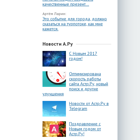
качественные презент...
Артём Ларин:
Это событие для города, должно
сказаться на турпотоке, как мне
кажется.
Новости А.Ру
С Новым 2017
годом!
Оптимизирована
скорость работы
сайта Астр.Ру, новый
поиск и другие
улучшения
Новости от Астр.Ру в
Telegram
Поздравление с
Новым годом от
Астр.Ру!