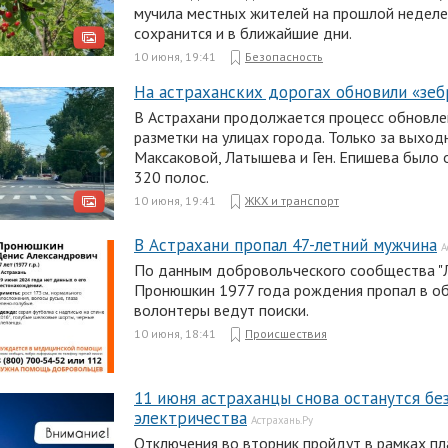
мучила местных жителей на прошлой неделе
сохранится и в ближайшие дни.
10 июня, 19:41
Безопасность
На астраханских дорогах обновили «зе
В Астрахани продолжается процесс обновл
разметки на улицах города. Только за выход
Максаковой, Латышева и Ген. Епишева было
320 полос.
10 июня, 19:41
ЖКХ и транспорт
В Астрахани пропал 47-летний мужчина
А
По данным добровольческого сообщества "Л
Пронюшкин 1977 года рождения пропал в об
волонтеры ведут поиски.
10 июня, 18:41
Происшествия
11 июня астраханцы снова останутся бе
электричества
Астрахань.Ру
Отключения во вторник пройдут в рамках п