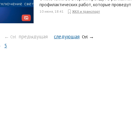
профилактических работ, которые проведут 
10 июня, 18:41
ЖКХ и транспорт
←
предыдущая
следующая
→
Ctrl
Ctrl
5