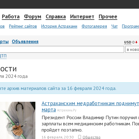
Работа
Форум
Справка
Интернет
Прочее
тов
Рейтинг сайтов
История Астрахани
Фотогалерея
Чат
Програм
арты
Объявления
USD
0
ДТП
вости
ля 2024 года
те архив материалов сайта за 16 февраля 2024 года.
Астраханским медработникам поднимут 
марта
Астрахань.Ру
Президент России Владимир Путин поручил
зарплаты всем медицинским работникам. П
пройдет поэтапно.
16 февраля, 20:30
Общество