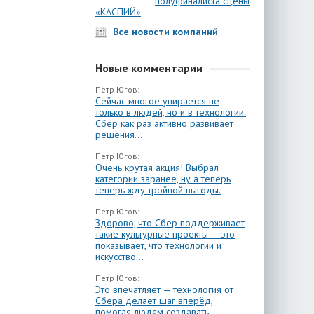
полуфиналиста сцены
«КАСПИЙ»
Все новости компаний
Новые комментарии
Петр Югов:
Сейчас многое упирается не
только в людей, но и в технологии.
Сбер как раз активно развивает
решения...
Петр Югов:
Очень крутая акция! Выбрал
категории заранее, ну а теперь
теперь жду тройной выгоды.
Петр Югов:
Здорово, что Сбер поддерживает
такие культурные проекты — это
показывает, что технологии и
искусство...
Петр Югов:
Это впечатляет — технология от
Сбера делает шаг вперёд,
помогая людям создавать