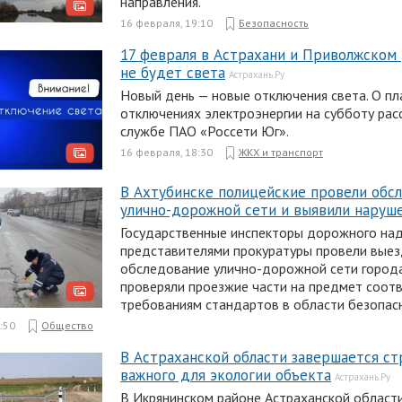
направления.
16 февраля, 19:10
Безопасность
17 февраля в Астрахани и Приволжском 
не будет света
Астрахань.Ру
Новый день — новые отключения света. О п
отключениях электроэнергии на субботу расс
службе ПАО «Россети Юг».
16 февраля, 18:30
ЖКХ и транспорт
В Ахтубинске полицейские провели обс
улично-дорожной сети и выявили наруш
Государственные инспекторы дорожного над
представителями прокуратуры провели вые
обследование улично-дорожной сети города
проверяли проезжие части на предмет соот
требованиям стандартов в области безопас
:50
Общество
В Астраханской области завершается с
важного для экологии объекта
Астрахань.Ру
В Икрянинском районе Астраханской област