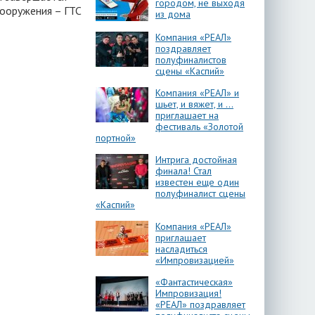
городом, не выходя
сооружения – ГТС
из дома
Компания «РЕАЛ»
поздравляет
полуфиналистов
сцены «Каспий»
Компания «РЕАЛ» и
шьет, и вяжет, и …
приглашает на
фестиваль «Золотой
портной»
Интрига достойная
финала! Стал
известен еще один
полуфиналист сцены
«Каспий»
Компания «РЕАЛ»
приглашает
насладиться
«Импровизацией»
«Фантастическая»
Импровизация!
«РЕАЛ» поздравляет