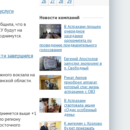
26
27
28
29
услуги
Новости компаний
бщила, что в
В Астрахани прошло
У будут на
очередное
однимутся.
заседание
оргкомитета по
проведению предварительного
голосования
сти завершился
Евгений Апостолов
запустил экопроект в
п. Свободный
жного вокзала на
Ринат Аюпов
анской области.
приобрел аппарат,
который спас жизнь
астраханке с ОВЗ
В Астрахани
стартовала акция
«Один особенный
однимется выше +1
день»
по региону
К жителям с. Козлово
восточного
будет приезжать