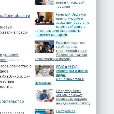
новый участковый
терапевт
Геннадий Орденов
районе области
принял участие в
заседании Совета по
взаимодействию с
лановых
региональными отделениями
казали в пресс-
политических партий
Кролики, корм для
гусей, дрова:
многодетной семье
ледование
Солохиных оказали
хозяйственную помощь
ения
Астрахань.Ру
зора совместно с
РЕАЛ и УМВД
оповещают о новых
здное
видах
 Ахтубинска. Они
мошенничества в
ветствия
Интернете
ности д
Оператор связи
«РЕАЛ» поможет
компаниям перейти
троительство
на удаленную работу
Смотрите за
и завершается