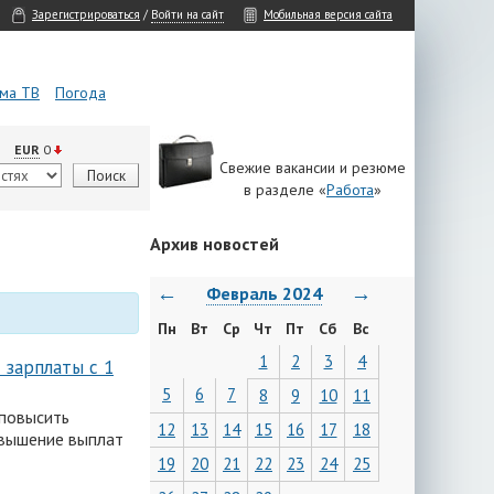
Зарегистрироваться
/
Войти на сайт
Мобильная версия сайта
ма ТВ
Погода
EUR
0
Свежие вакансии и резюме
в разделе «
Работа
»
Архив новостей
←
→
Февраль 2024
Пн
Вт
Ср
Чт
Пт
Сб
Вс
1
2
3
4
зарплаты с 1
5
6
7
8
9
10
11
 повысить
12
13
14
15
16
17
18
овышение выплат
19
20
21
22
23
24
25