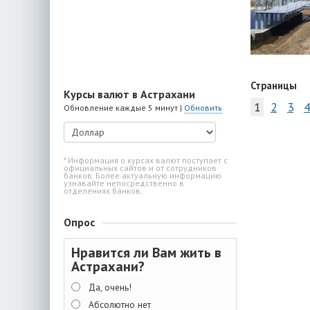
Страницы
Курсы валют в Астрахани
1
2
3
4
Обновление каждые 5 минут |
Обновить
* Информация о курсах валют поступает с
официальных сайтов и от сотрудников
банков. Более актуальную информацию
узнавайте непосредственно в
отделениях банков.
Опрос
Нравится ли Вам жить в
Астрахани?
Да, очень!
Абсолютно нет