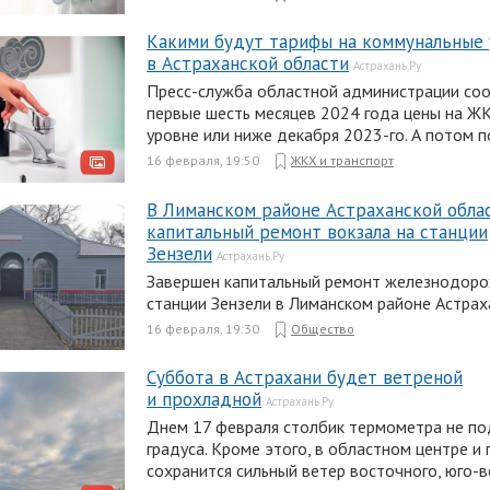
Какими будут тарифы на коммунальные 
в Астраханской области
Астрахань.Ру
Пресс-служба областной администрации соо
первые шесть месяцев 2024 года цены на ЖК
уровне или ниже декабря 2023-го. А потом п
16 февраля, 19:50
ЖКХ и транспорт
В Лиманском районе Астраханской обла
капитальный ремонт вокзала на станции
Зензели
Астрахань.Ру
Завершен капитальный ремонт железнодоро
станции Зензели в Лиманском районе Астрах
16 февраля, 19:30
Общество
Суббота в Астрахани будет ветреной
и прохладной
Астрахань.Ру
Днем 17 февраля столбик термометра не п
градуса. Кроме этого, в областном центре и 
сохранится сильный ветер восточного, юго-