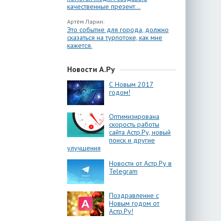
качественные презент...
Артём Ларин:
Это событие для города, должно
сказаться на турпотоке, как мне
кажется.
Новости А.Ру
С Новым 2017
годом!
Оптимизирована
скорость работы
сайта Астр.Ру, новый
поиск и другие
улучшения
Новости от Астр.Ру в
Telegram
Поздравление с
Новым годом от
Астр.Ру!