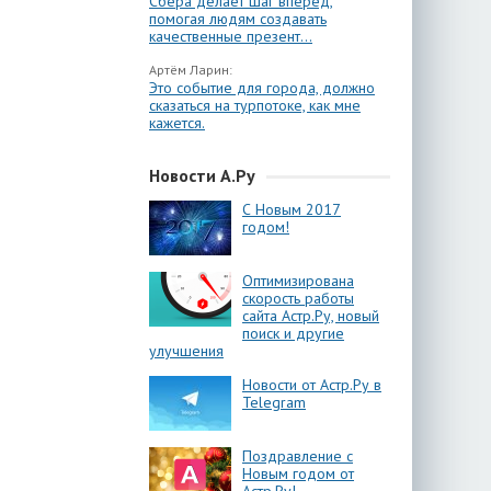
Сбера делает шаг вперёд,
помогая людям создавать
качественные презент...
Артём Ларин:
Это событие для города, должно
сказаться на турпотоке, как мне
кажется.
Новости А.Ру
С Новым 2017
годом!
Оптимизирована
скорость работы
сайта Астр.Ру, новый
поиск и другие
улучшения
Новости от Астр.Ру в
Telegram
Поздравление с
Новым годом от