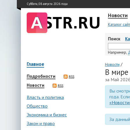
Суббота, 08 августа 2026 года
Новости
Каталог сай
Поиск
К
Например,
Главное
/
Новости
В мире
Подробности
RSS
за Май 2026
Новости
RSS
Вы смотри
года. Есл
Власть и политика
«Новости»
Общество
Экономика и бизнес
За данный
Закон и право