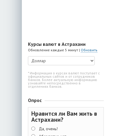
Курсы валют в Астрахани
Обновление каждые 5 минут |
Обновить
* Информация о курсах валют поступает с
официальных сайтов и от сотрудников
банков. Более актуальную информацию
узнавайте непосредственно в
отделениях банков.
Опрос
Нравится ли Вам жить в
Астрахани?
Да, очень!