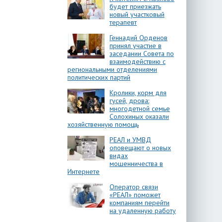
будет приезжать
новый участковый
терапевт
Геннадий Орденов
принял участие в
заседании Совета по
взаимодействию с
региональными отделениями
политических партий
Кролики, корм для
гусей, дрова:
многодетной семье
Солохиных оказали
хозяйственную помощь
РЕАЛ и УМВД
оповещают о новых
видах
мошенничества в
Интернете
Оператор связи
«РЕАЛ» поможет
компаниям перейти
на удаленную работу