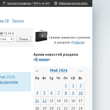
Зарегистрироваться
/
Войти на сайт
Мобильная версия сайта
ма ТВ
Погода
UR
71.24
Свежие вакансии и резюме
в разделе «
Работа
»
Архив новостей раздела
«
В мире
»
←
→
Май 2026
 Май 2026
Пн
Вт
Ср
Чт
Пт
Сб
Вс
лы раздела
1
2
3
4
5
6
7
8
9
10
11
12
13
14
15
16
17
18
19
20
21
22
23
24