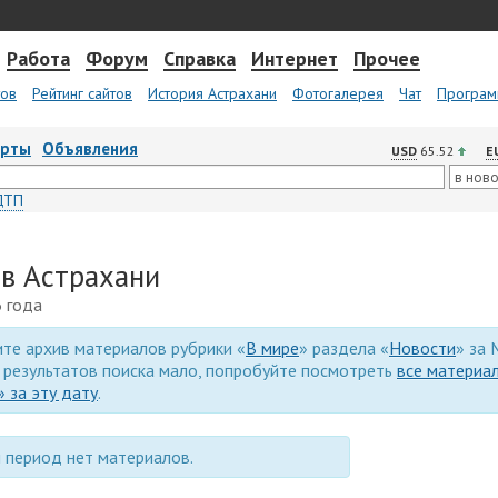
Работа
Форум
Справка
Интернет
Прочее
тов
Рейтинг сайтов
История Астрахани
Фотогалерея
Чат
Програм
арты
Объявления
USD
65.52
E
ДТП
 в Астрахани
 года
те архив материалов рубрики «
В мире
» раздела «
Новости
» за
и результатов поиска мало, попробуйте посмотреть
все материа
 за эту дату
.
 период нет материалов.