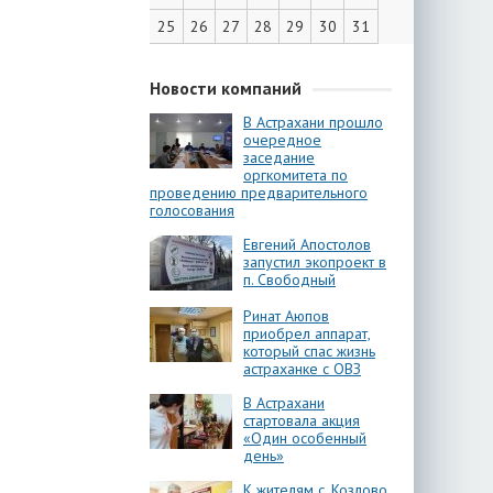
25
26
27
28
29
30
31
Новости компаний
В Астрахани прошло
очередное
заседание
оргкомитета по
проведению предварительного
голосования
Евгений Апостолов
запустил экопроект в
п. Свободный
Ринат Аюпов
приобрел аппарат,
который спас жизнь
астраханке с ОВЗ
В Астрахани
стартовала акция
«Один особенный
день»
К жителям с. Козлово