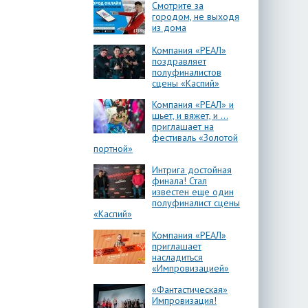
Смотрите за
городом, не выходя
из дома
Компания «РЕАЛ»
поздравляет
полуфиналистов
сцены «Каспий»
Компания «РЕАЛ» и
шьет, и вяжет, и …
приглашает на
фестиваль «Золотой
портной»
Интрига достойная
финала! Стал
известен еще один
полуфиналист сцены
«Каспий»
Компания «РЕАЛ»
приглашает
насладиться
«Импровизацией»
«Фантастическая»
Импровизация!