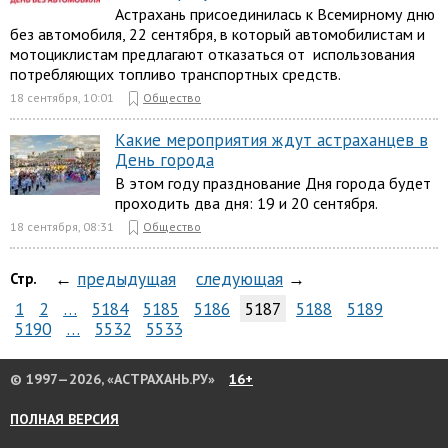
Астрахань присоединилась к Всемирному дню
без автомобиля, 22 сентября, в который автомобилистам и
мотоциклистам предлагают отказаться от использования
потребляющих топливо транспортных средств.
18 сентября, 10:01
Общество
Какие мероприятия ждут астраханцев в
День города
В этом году празднование Дня города будет
проходить два дня: 19 и 20 сентября.
18 сентября, 08:31
Общество
←
предыдущая
следующая
→
Стр.
1
2
…
5184
5185
5186
5187
5188
5189
5190
…
5532
5533
© 1997—2026, «АСТРАХАНЬ.РУ»
16+
ПОЛНАЯ ВЕРСИЯ