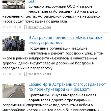
газ
Согласно информации ООО «Газпром
межрегионгаз Астрахань», 20 мая в двух
населённых пунктах Астраханской области на несколько
часов будет прекращена подача газа.
17 мая, 14:20
ЖКХ и транспорт
В Астрахани применяют «безотходное
благоустройство»
Подрядные организации, ведущие
капитальный ремонт городских улиц, в том
числе в рамках нацпроекта «Безопасные качественные
дороги», демонтируют старые дорожные бордюры и
передают их на переработку.
17 мая, 10:40
ЖКХ и транспорт
Сабанс Яр в Астрахани благоустраивают
по проекту «Народный бюджет»
Практически, с нуля выстроенная новая
асфальтовая дорога с тротуарами и
современный спорткомплекс под открытым небом в
микрорайоне, который не так давно был прилегающим к