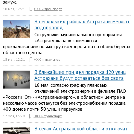
замуж.
18 мая, 12:21
ЖКХ и транспорт
В нескольких районах Астрахани меняют
водопровод
Сотрудники муниципального предприятия
«Астрводоканал» занимаются
прокладыванием новых труб водопровода на обоих берегах
областного центра.
18 мая, 12:21
ЖКХ и транспорт
В ближайшие три дня порядка 120 улиц
Астрахани будут оставаться без света
18 мая, согласно графику плановых
отключений электроэнергии в филиале ПАО
«Россети Юг» - «Астраханьэнерго», в областном центре на
несколько часов останутся без электроснабжения порядка
400 домов почти 50 улиц и переулков.
17 мая, 16:20
ЖКХ и транспорт
В сёлах Астраханской области отключат