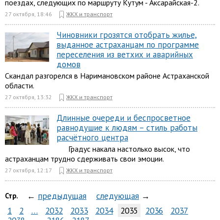
поездах, следующих по маршруту Кутум - Аксарайская-2.
27 октября, 18:46
ЖКХ и транспорт
Чиновники грозятся отобрать жилье,
выданное астраханцам по программе
переселения из ветхих и аварийных
домов
Скандал разгорелся в Наримановском районе Астраханской
области.
27 октября, 13:32
ЖКХ и транспорт
Длинные очереди и беспросветное
равнодушие к людям – стиль работы
расчётного центра
Градус накала настолько высок, что
астраханцам трудно сдерживать свои эмоции.
27 октября, 12:17
ЖКХ и транспорт
←
предыдущая
следующая
→
Стр.
1
2
…
2032
2033
2034
2035
2036
2037