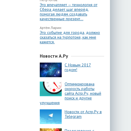
Это впечатляет — технология от
Сбера делает шаг вперёд,
помогая людям создавать
качественные презент...
Артём Ларин:
Это событие для города, должно
сказаться на турпотоке, как мне
кажется.
Новости А.Ру
С Новым 2017
годом!
Оптимизирована
скорость работы
сайта Астр.Ру, новый
поиск и другие
улучшения
Новости от Астр.Ру в
Telegram
Поздравление с