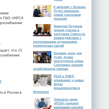
К жителям с. Козлово
будет приезжать
пания
новый участковый
иал ПАО «МРСК
терапевт
троснабжение
Геннадий Орденов
принял участие в
заседании Совета по
взаимодействию с
региональными отделениями
АО
политических партий
щает, что 25
Кролики, корм для
роснабжение
гусей, дрова:
многодетной семье
Солохиных оказали
хозяйственную помощь
РЕАЛ и УМВД
оповещают о новых
т
видах
мошенничества в
Интернете
ь в России в
Оператор связи
«РЕАЛ» поможет
компаниям перейти