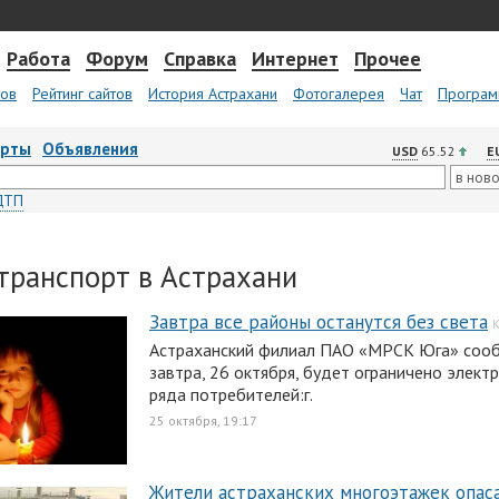
Работа
Форум
Справка
Интернет
Прочее
тов
Рейтинг сайтов
История Астрахани
Фотогалерея
Чат
Програм
арты
Объявления
USD
65.52
E
ДТП
транспорт в Астрахани
Завтра все районы останутся без света
К
Астраханский филиал ПАО «МРСК Юга» сооб
завтра, 26 октября, будет ограничено элек
ряда потребителей:г.
25 октября, 19:17
Жители астраханских многоэтажек опас