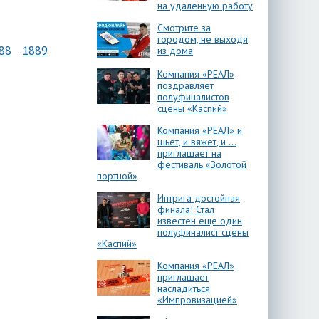
на удаленную работу
Смотрите за
городом, не выходя
88
1889
из дома
Компания «РЕАЛ»
поздравляет
полуфиналистов
сцены «Каспий»
Компания «РЕАЛ» и
шьет, и вяжет, и …
приглашает на
фестиваль «Золотой
портной»
Интрига достойная
финала! Стал
известен еще один
полуфиналист сцены
«Каспий»
Компания «РЕАЛ»
приглашает
насладиться
«Импровизацией»