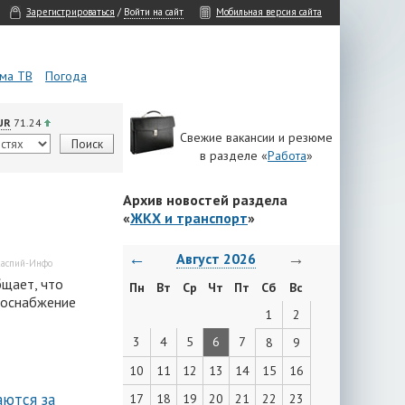
Зарегистрироваться
/
Войти на сайт
Мобильная версия сайта
ма ТВ
Погода
UR
71.24
Свежие вакансии и резюме
в разделе «
Работа
»
Архив новостей раздела
«
ЖКХ и транспорт
»
←
→
Август 2026
аспий-Инфо
щает, что
Пн
Вт
Ср
Чт
Пт
Сб
Вс
троснабжение
1
2
3
4
5
6
7
8
9
10
11
12
13
14
15
16
аются за
17
18
19
20
21
22
23