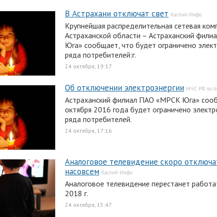
В Астрахани отключат свет
Каспий-Инфо
Крупнейшая распределительная сетевая ком
Астраханской области – Астраханский фил
Юга» сообщает, что будет ограничено элек
ряда потребителей:г.
24 октября, 19:17
Об отключении электроэнергии
МЧС РФ по 
Астраханский филиал ПАО «МРСК Юга» сооб
октября 2016 года будет ограничено элект
ряда потребителей.
24 октября, 17:16
Аналоговое телевидение скоро отключа
насовсем
Каспий-Инфо
Аналоговое телевидение перестанет работат
2018 г.
24 октября, 15:47