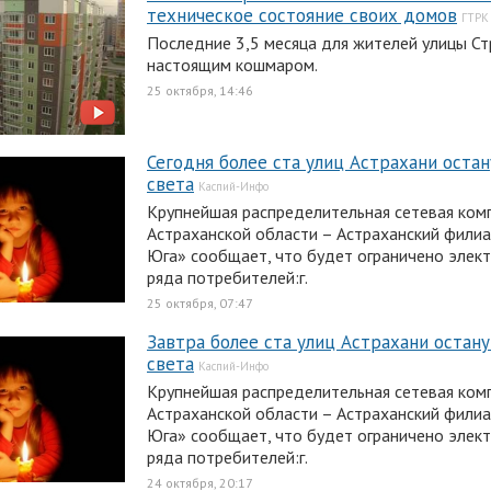
техническое состояние своих домов
ГТРК 
Последние 3,5 месяца для жителей улицы Ст
настоящим кошмаром.
25 октября, 14:46
Сегодня более ста улиц Астрахани остан
света
Каспий-Инфо
Крупнейшая распределительная сетевая ком
Астраханской области – Астраханский фил
Юга» сообщает, что будет ограничено элек
ряда потребителей:г.
25 октября, 07:47
Завтра более ста улиц Астрахани остану
света
Каспий-Инфо
Крупнейшая распределительная сетевая ком
Астраханской области – Астраханский фил
Юга» сообщает, что будет ограничено элек
ряда потребителей:г.
24 октября, 20:17