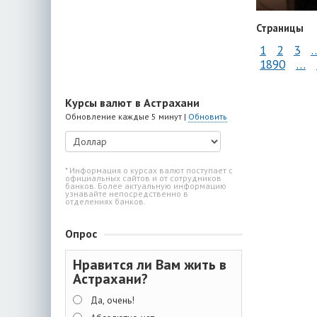
Страницы
1
2
3
1890
…
Курсы валют в Астрахани
Обновление каждые 5 минут |
Обновить
* Информация о курсах валют поступает с
официальных сайтов и от сотрудников
банков. Более актуальную информацию
узнавайте непосредственно в
отделениях банков.
Опрос
Нравится ли Вам жить в
Астрахани?
Да, очень!