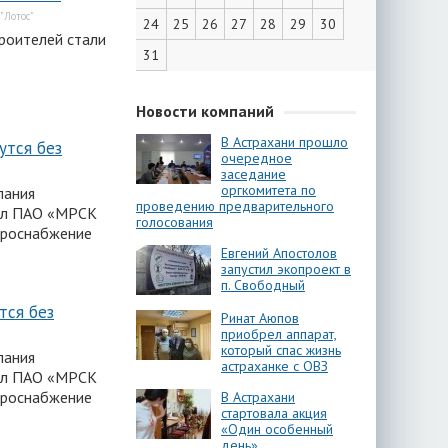
"Лотос"
24
25
26
27
28
29
30
роителей стали
31
Новости компаний
В Астрахани прошло
утся без
очередное
заседание
оргкомитета по
пания
проведению предварительного
иал ПАО «МРСК
голосования
троснабжение
Евгений Апостолов
запустил экопроект в
п. Свободный
тся без
Ринат Аюпов
приобрел аппарат,
который спас жизнь
пания
астраханке с ОВЗ
иал ПАО «МРСК
троснабжение
В Астрахани
стартовала акция
«Один особенный
день»