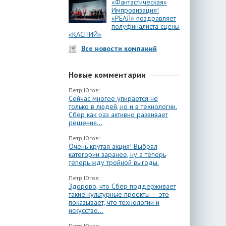
«Фантастическая»
Импровизация!
«РЕАЛ» поздравляет
полуфиналиста сцены
«КАСПИЙ»
Все новости компаний
Новые комментарии
Петр Югов:
Сейчас многое упирается не
только в людей, но и в технологии.
Сбер как раз активно развивает
решения...
Петр Югов:
Очень крутая акция! Выбрал
категории заранее, ну а теперь
теперь жду тройной выгоды.
Петр Югов:
Здорово, что Сбер поддерживает
такие культурные проекты — это
показывает, что технологии и
искусство...
Петр Югов: