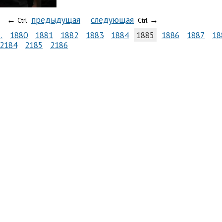
←
предыдущая
следующая
→
Ctrl
Ctrl
…
1880
1881
1882
1883
1884
1885
1886
1887
18
2184
2185
2186